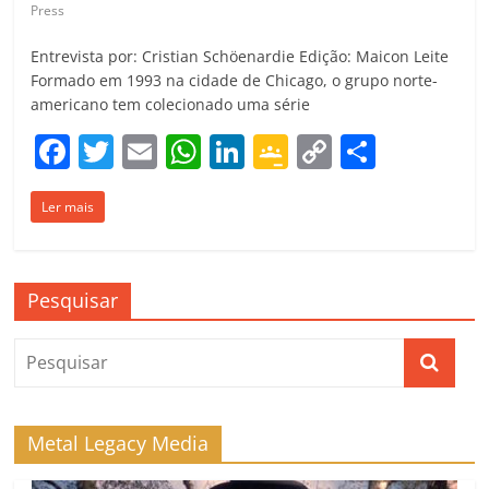
Press
Entrevista por: Cristian Schöenardie Edição: Maicon Leite
Formado em 1993 na cidade de Chicago, o grupo norte-
americano tem colecionado uma série
F
T
E
W
Li
G
C
C
a
w
m
h
n
o
o
o
Ler mais
c
itt
ai
at
k
o
p
m
e
er
l
s
e
gl
y
p
b
A
dI
e
Li
ar
Pesquisar
o
p
n
Cl
n
til
o
p
a
k
h
k
ss
ar
ro
Metal Legacy Media
o