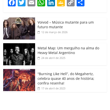
F
T
E
W
Li
G
C
C
a
w
m
h
n
o
o
o
c
itt
ai
at
k
o
p
m
Voivod – Música mutante para um
e
er
l
s
e
gl
y
p
futuro mutante
b
A
dI
e
Li
ar
12 de março de 2026
o
p
n
Cl
n
til
o
p
a
k
h
Metal Map: Um mergulho na alma do
Heavy Metal Argentino
k
ss
ar
24 de abril de 2025
ro
o
“Burning Like Hell”, do Megahertz,
m
celebra quase 40 anos de história;
confira resenha!
17 de abril de 2023