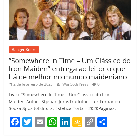
Banger Books
“Somewhere In Time – Um Clássico do
Iron Maiden” entrega ao leitor o que
há de melhor no mundo maideniano
2 de fevereiro de 2023
WarGodsPress
0
Livro: “Somewhere In Time – Um Clássico do Iron
Maiden”Autor: Stjepan JurasTradutor: Luiz Fernando
Souza SpósitoEditora: Estética Torta – 2020Páginas:
F
T
E
W
Li
G
C
C
a
w
m
h
n
o
o
o