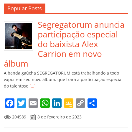
Popular Posts
Segregatorum anuncia
participação especial
do baixista Alex
Carrion em novo
álbum
A banda gaúcha SEGREGATORUM está trabalhando a todo
vapor em seu novo álbum, que trará a participação especial
do talentoso
[…]
F
T
E
W
Li
G
C
C
a
w
m
h
n
o
o
o
204589
8 de fevereiro de 2023
c
itt
ai
at
k
o
p
m
e
er
l
s
e
gl
y
p