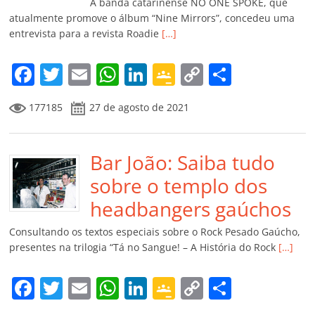
k
ss
ar
A banda catarinense NO ONE SPOKE, que
ro
atualmente promove o álbum “Nine Mirrors”, concedeu uma
entrevista para a revista Roadie
[…]
o
m
F
T
E
W
Li
G
C
C
a
w
m
h
n
o
o
o
177185
27 de agosto de 2021
c
itt
ai
at
k
o
p
m
e
er
l
s
e
gl
y
p
b
Bar João: Saiba tudo
A
dI
e
Li
ar
o
p
n
Cl
n
til
sobre o templo dos
o
p
a
k
h
headbangers gaúchos
k
ss
ar
Consultando os textos especiais sobre o Rock Pesado Gaúcho,
ro
presentes na trilogia “Tá no Sangue! – A História do Rock
[…]
o
F
T
E
W
Li
G
C
C
m
a
w
m
h
n
o
o
o