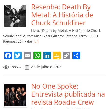
b
Resenha: Death By
A
dI
e
Li
ar
o
p
n
Cl
n
til
Metal: A História de
o
p
a
k
h
Chuck Schuldiner
k
ss
ar
Livro: “Death by Metal: A História de Chuck
ro
Schuldiner” Autor: Rino Gissi Editora: Estética Torta – 2021
Páginas: 264 Falar
[…]
o
m
F
T
E
W
Li
G
C
C
a
w
m
h
n
o
o
o
188582
27 de julho de 2021
c
itt
ai
at
k
o
p
m
e
er
l
s
e
gl
y
p
b
No One Spoke:
A
dI
e
Li
ar
o
p
n
Cl
n
til
Entrevista publicada na
o
p
a
k
h
revista Roadie Crew