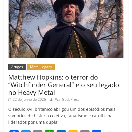
m
Artigos
Metal Legacy
Matthew Hopkins: o terror do
“Witchfinder General” e o seu legado
no Heavy Metal
22 de junho de 2026
WarGodsPress
O século XVII britânico abrigou um dos episódios mais
sombrios de histeria coletiva, fanatismo e carnificina
liderados por uma dupla