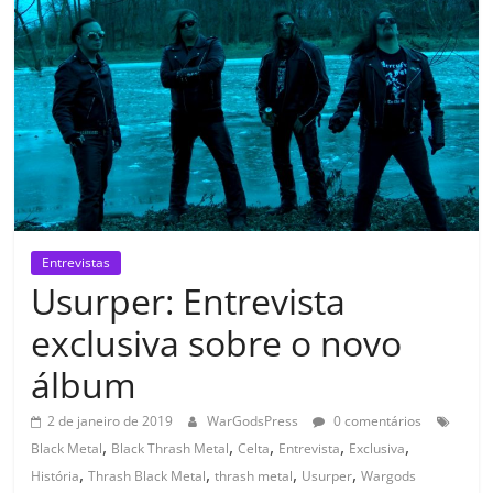
Entrevistas
Usurper: Entrevista
exclusiva sobre o novo
álbum
2 de janeiro de 2019
WarGodsPress
0 comentários
,
,
,
,
,
Black Metal
Black Thrash Metal
Celta
Entrevista
Exclusiva
,
,
,
,
História
Thrash Black Metal
thrash metal
Usurper
Wargods