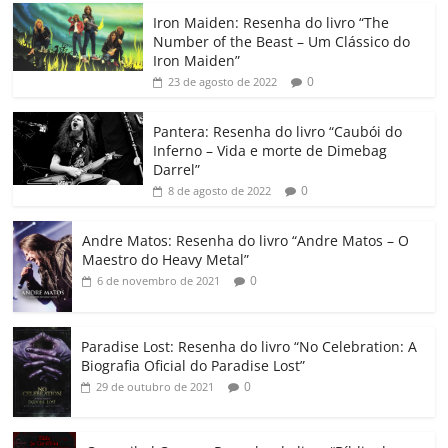
c
itt
ai
at
k
o
p
m
Iron Maiden: Resenha do livro “The
e
er
l
s
e
gl
y
p
Number of the Beast – Um Clássico do
b
A
dI
e
Li
ar
Iron Maiden”
0
23 de agosto de 2022
o
p
n
Cl
n
til
o
p
a
k
h
Pantera: Resenha do livro “Caubói do
Inferno – Vida e morte de Dimebag
k
ss
ar
Darrel”
ro
0
8 de agosto de 2022
o
Andre Matos: Resenha do livro “Andre Matos – O
m
Maestro do Heavy Metal”
0
6 de novembro de 2021
Paradise Lost: Resenha do livro “No Celebration: A
Biografia Oficial do Paradise Lost”
0
29 de outubro de 2021