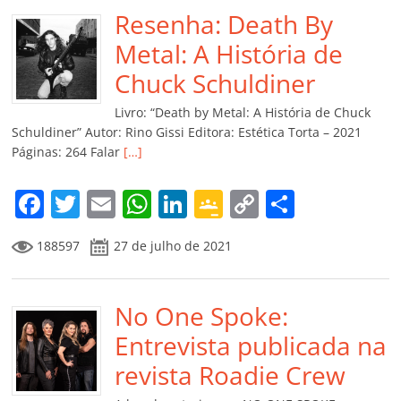
b
Resenha: Death By
A
dI
e
Li
ar
o
p
n
Cl
n
til
Metal: A História de
o
p
a
k
h
Chuck Schuldiner
k
ss
ar
Livro: “Death by Metal: A História de Chuck
ro
Schuldiner” Autor: Rino Gissi Editora: Estética Torta – 2021
Páginas: 264 Falar
[…]
o
m
F
T
E
W
Li
G
C
C
a
w
m
h
n
o
o
o
188597
27 de julho de 2021
c
itt
ai
at
k
o
p
m
e
er
l
s
e
gl
y
p
b
No One Spoke:
A
dI
e
Li
ar
o
p
n
Cl
n
til
Entrevista publicada na
o
p
a
k
h
revista Roadie Crew