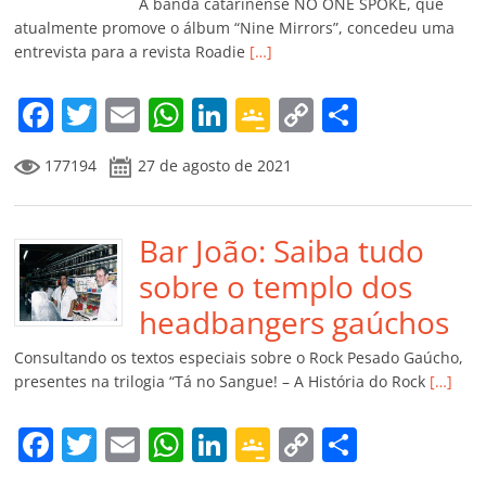
k
ss
ar
A banda catarinense NO ONE SPOKE, que
ro
atualmente promove o álbum “Nine Mirrors”, concedeu uma
entrevista para a revista Roadie
[…]
o
m
F
T
E
W
Li
G
C
C
a
w
m
h
n
o
o
o
177194
27 de agosto de 2021
c
itt
ai
at
k
o
p
m
e
er
l
s
e
gl
y
p
b
Bar João: Saiba tudo
A
dI
e
Li
ar
o
p
n
Cl
n
til
sobre o templo dos
o
p
a
k
h
headbangers gaúchos
k
ss
ar
Consultando os textos especiais sobre o Rock Pesado Gaúcho,
ro
presentes na trilogia “Tá no Sangue! – A História do Rock
[…]
o
F
T
E
W
Li
G
C
C
m
a
w
m
h
n
o
o
o