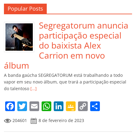
Popular Posts
Segregatorum anuncia
participação especial
do baixista Alex
Carrion em novo
álbum
A banda gaúcha SEGREGATORUM está trabalhando a todo
vapor em seu novo álbum, que trará a participação especial
do talentoso
[…]
F
T
E
W
Li
G
C
C
a
w
m
h
n
o
o
o
204601
8 de fevereiro de 2023
c
itt
ai
at
k
o
p
m
e
er
l
s
e
gl
y
p