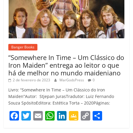
Banger Books
“Somewhere In Time – Um Clássico do
Iron Maiden” entrega ao leitor o que
há de melhor no mundo maideniano
2 de fevereiro de 2023
WarGodsPress
0
Livro: “Somewhere In Time – Um Clássico do Iron
Maiden”Autor: Stjepan JurasTradutor: Luiz Fernando
Souza SpósitoEditora: Estética Torta – 2020Páginas:
F
T
E
W
Li
G
C
C
a
w
m
h
n
o
o
o