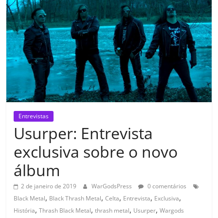
Entrevistas
Usurper: Entrevista
exclusiva sobre o novo
álbum
2 de janeiro de 2019
WarGodsPress
0 comentários
,
,
,
,
,
Black Metal
Black Thrash Metal
Celta
Entrevista
Exclusiva
,
,
,
,
História
Thrash Black Metal
thrash metal
Usurper
Wargods