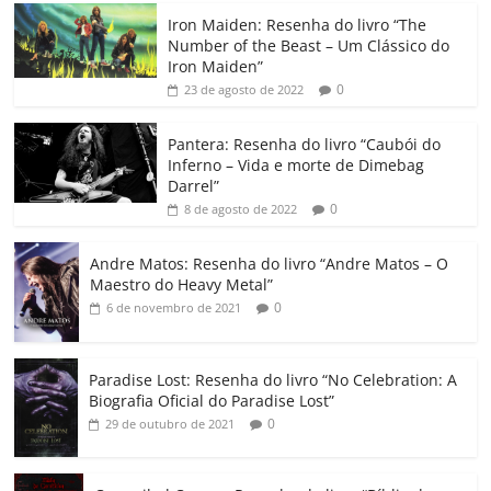
c
itt
ai
at
k
o
p
m
Iron Maiden: Resenha do livro “The
e
er
l
s
e
gl
y
p
Number of the Beast – Um Clássico do
b
A
dI
e
Li
ar
Iron Maiden”
0
23 de agosto de 2022
o
p
n
Cl
n
til
o
p
a
k
h
Pantera: Resenha do livro “Caubói do
Inferno – Vida e morte de Dimebag
k
ss
ar
Darrel”
ro
0
8 de agosto de 2022
o
Andre Matos: Resenha do livro “Andre Matos – O
m
Maestro do Heavy Metal”
0
6 de novembro de 2021
Paradise Lost: Resenha do livro “No Celebration: A
Biografia Oficial do Paradise Lost”
0
29 de outubro de 2021