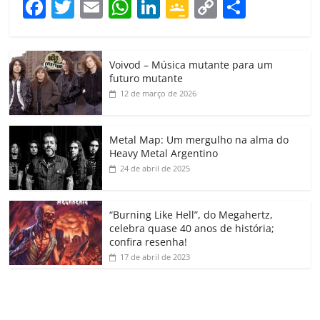
F
T
E
W
Li
G
C
C
a
w
m
h
n
o
o
o
c
itt
ai
at
k
o
p
m
Voivod – Música mutante para um
e
er
l
s
e
gl
y
p
futuro mutante
b
A
dI
e
Li
ar
12 de março de 2026
o
p
n
Cl
n
til
o
p
a
k
h
Metal Map: Um mergulho na alma do
Heavy Metal Argentino
k
ss
ar
24 de abril de 2025
ro
o
“Burning Like Hell”, do Megahertz,
m
celebra quase 40 anos de história;
confira resenha!
17 de abril de 2023