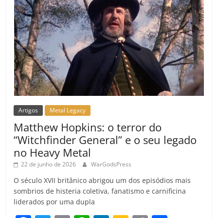
m
Artigos
Metal Legacy
Matthew Hopkins: o terror do
“Witchfinder General” e o seu legado
no Heavy Metal
22 de junho de 2026
WarGodsPress
O século XVII britânico abrigou um dos episódios mais
sombrios de histeria coletiva, fanatismo e carnificina
liderados por uma dupla