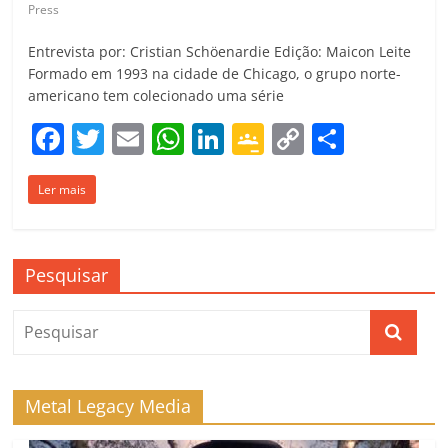
Press
Entrevista por: Cristian Schöenardie Edição: Maicon Leite
Formado em 1993 na cidade de Chicago, o grupo norte-
americano tem colecionado uma série
F
T
E
W
Li
G
C
C
a
w
m
h
n
o
o
o
Ler mais
c
itt
ai
at
k
o
p
m
e
er
l
s
e
gl
y
p
b
A
dI
e
Li
ar
Pesquisar
o
p
n
Cl
n
til
o
p
a
k
h
k
ss
ar
ro
Metal Legacy Media
o