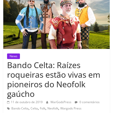
News
Bando Celta: Raízes
roqueiras estão vivas em
pioneiros do Neofolk
gaúcho
11 de outubro de 2019
WarGodsPress
0 comentários
,
,
,
,
Bando Celta
Celta
Folk
Neofolk
Wargods Press