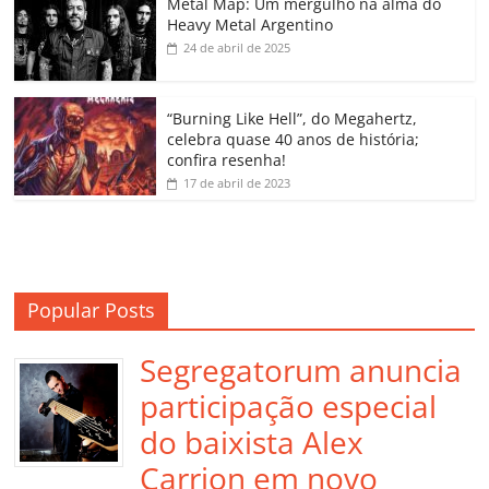
o
p
a
k
h
Metal Map: Um mergulho na alma do
Heavy Metal Argentino
k
ss
ar
24 de abril de 2025
ro
o
“Burning Like Hell”, do Megahertz,
m
celebra quase 40 anos de história;
confira resenha!
17 de abril de 2023
Popular Posts
Segregatorum anuncia
participação especial
do baixista Alex
Carrion em novo