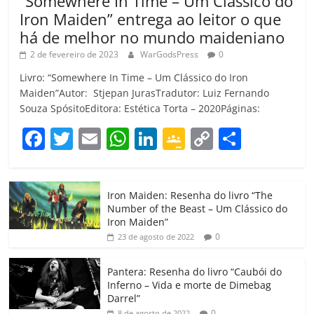
“Somewhere In Time – Um Clássico do
Iron Maiden” entrega ao leitor o que
há de melhor no mundo maideniano
2 de fevereiro de 2023
WarGodsPress
0
Livro: “Somewhere In Time – Um Clássico do Iron
Maiden”Autor: Stjepan JurasTradutor: Luiz Fernando
Souza SpósitoEditora: Estética Torta – 2020Páginas:
F
T
E
W
Li
G
C
C
a
w
m
h
n
o
o
o
c
itt
ai
at
k
o
p
m
Iron Maiden: Resenha do livro “The
e
er
l
s
e
gl
y
p
Number of the Beast – Um Clássico do
b
A
dI
e
Li
ar
Iron Maiden”
0
23 de agosto de 2022
o
p
n
Cl
n
til
o
p
a
k
h
Pantera: Resenha do livro “Caubói do
Inferno – Vida e morte de Dimebag
k
ss
ar
Darrel”
0
8 de agosto de 2022