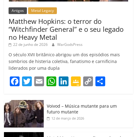
Artigos
Metal Legacy
Matthew Hopkins: o terror do
“Witchfinder General” e o seu legado
no Heavy Metal
22 de junho de 2026
WarGodsPress
O século XVII britânico abrigou um dos episódios mais
sombrios de histeria coletiva, fanatismo e carnificina
liderados por uma dupla
F
T
E
W
Li
G
C
C
a
w
m
h
n
o
o
o
c
itt
ai
at
k
o
p
m
Voivod – Música mutante para um
e
er
l
s
e
gl
y
p
futuro mutante
b
A
dI
e
Li
ar
12 de março de 2026
o
p
n
Cl
n
til