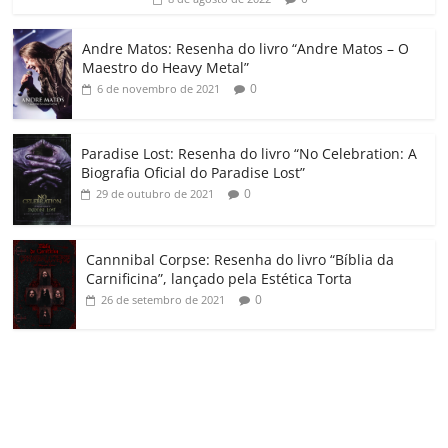
ro
o
Andre Matos: Resenha do livro “Andre Matos – O
m
Maestro do Heavy Metal”
0
6 de novembro de 2021
Paradise Lost: Resenha do livro “No Celebration: A
Biografia Oficial do Paradise Lost”
0
29 de outubro de 2021
Cannnibal Corpse: Resenha do livro “Bíblia da
Carnificina”, lançado pela Estética Torta
0
26 de setembro de 2021