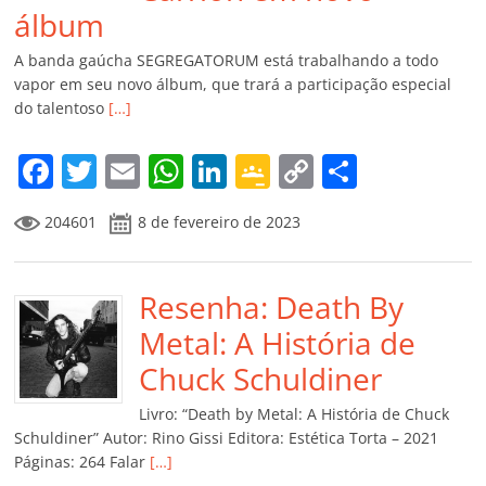
álbum
A banda gaúcha SEGREGATORUM está trabalhando a todo
vapor em seu novo álbum, que trará a participação especial
do talentoso
[…]
F
T
E
W
Li
G
C
C
a
w
m
h
n
o
o
o
204601
8 de fevereiro de 2023
c
itt
ai
at
k
o
p
m
e
er
l
s
e
gl
y
p
b
Resenha: Death By
A
dI
e
Li
ar
o
p
n
Cl
n
til
Metal: A História de
o
p
a
k
h
Chuck Schuldiner
k
ss
ar
Livro: “Death by Metal: A História de Chuck
ro
Schuldiner” Autor: Rino Gissi Editora: Estética Torta – 2021
Páginas: 264 Falar
[…]
o