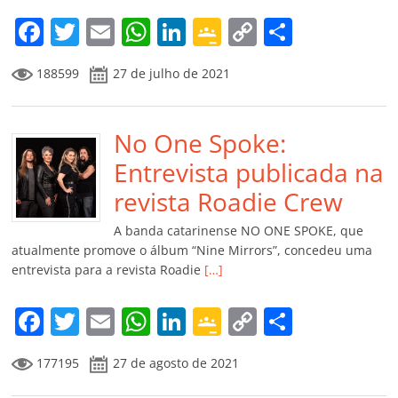
m
F
T
E
W
Li
G
C
C
a
w
m
h
n
o
o
o
188599
27 de julho de 2021
c
itt
ai
at
k
o
p
m
e
er
l
s
e
gl
y
p
b
No One Spoke:
A
dI
e
Li
ar
o
p
n
Cl
n
til
Entrevista publicada na
o
p
a
k
h
revista Roadie Crew
k
ss
ar
A banda catarinense NO ONE SPOKE, que
ro
atualmente promove o álbum “Nine Mirrors”, concedeu uma
entrevista para a revista Roadie
[…]
o
m
F
T
E
W
Li
G
C
C
a
w
m
h
n
o
o
o
177195
27 de agosto de 2021
c
itt
ai
at
k
o
p
m