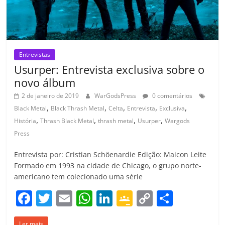
Entrevistas
Usurper: Entrevista exclusiva sobre o
novo álbum
2 de janeiro de 2019
WarGodsPress
0 comentários
,
,
,
,
,
Black Metal
Black Thrash Metal
Celta
Entrevista
Exclusiva
,
,
,
,
História
Thrash Black Metal
thrash metal
Usurper
Wargods
Press
Entrevista por: Cristian Schöenardie Edição: Maicon Leite
Formado em 1993 na cidade de Chicago, o grupo norte-
americano tem colecionado uma série
F
T
E
W
Li
G
C
C
a
w
m
h
n
o
o
o
Ler mais