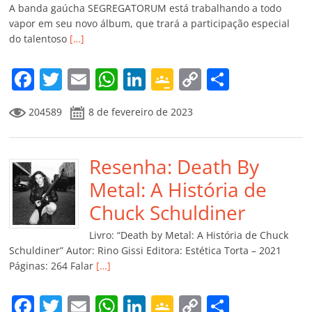
A banda gaúcha SEGREGATORUM está trabalhando a todo
vapor em seu novo álbum, que trará a participação especial
do talentoso
[…]
F
T
E
W
Li
G
C
C
a
w
m
h
n
o
o
o
204589
8 de fevereiro de 2023
c
itt
ai
at
k
o
p
m
e
er
l
s
e
gl
y
p
b
Resenha: Death By
A
dI
e
Li
ar
o
p
n
Cl
n
til
Metal: A História de
o
p
a
k
h
Chuck Schuldiner
k
ss
ar
Livro: “Death by Metal: A História de Chuck
ro
Schuldiner” Autor: Rino Gissi Editora: Estética Torta – 2021
Páginas: 264 Falar
[…]
o
m
F
T
E
W
Li
G
C
C