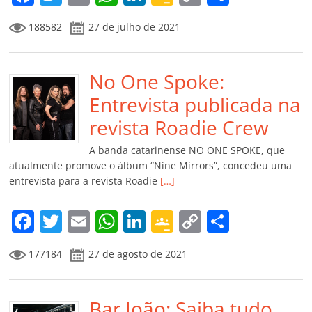
a
w
m
h
n
o
o
o
188582
27 de julho de 2021
c
itt
ai
at
k
o
p
m
e
er
l
s
e
gl
y
p
b
No One Spoke:
A
dI
e
Li
ar
o
p
n
Cl
n
til
Entrevista publicada na
o
p
a
k
h
revista Roadie Crew
k
ss
ar
A banda catarinense NO ONE SPOKE, que
ro
atualmente promove o álbum “Nine Mirrors”, concedeu uma
entrevista para a revista Roadie
[…]
o
m
F
T
E
W
Li
G
C
C
a
w
m
h
n
o
o
o
177184
27 de agosto de 2021
c
itt
ai
at
k
o
p
m
e
er
l
s
e
gl
y
p
b
Bar João: Saiba tudo
A
dI
e
Li
ar