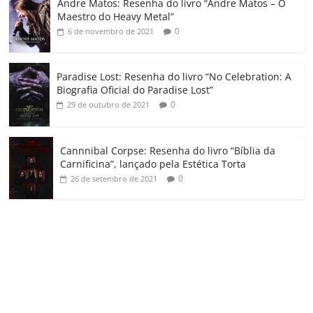
Andre Matos: Resenha do livro “Andre Matos – O
m
Maestro do Heavy Metal”
0
6 de novembro de 2021
Paradise Lost: Resenha do livro “No Celebration: A
Biografia Oficial do Paradise Lost”
0
29 de outubro de 2021
Cannnibal Corpse: Resenha do livro “Bíblia da
Carnificina”, lançado pela Estética Torta
0
26 de setembro de 2021