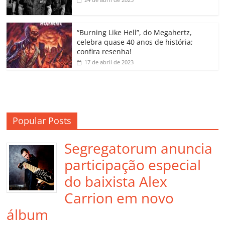
ro
o
“Burning Like Hell”, do Megahertz,
m
celebra quase 40 anos de história;
confira resenha!
17 de abril de 2023
Popular Posts
Segregatorum anuncia
participação especial
do baixista Alex
Carrion em novo
álbum