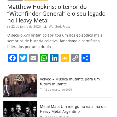
Matthew Hopkins: o terror do
“Witchfinder General” e o seu legado
no Heavy Metal
22 de junho de 2026
WarGodsPress
O século XVII britânico abrigou um dos episódios mais
sombrios de histeria coletiva, fanatismo e carnificina
liderados por uma dupla
F
T
E
W
Li
G
C
C
a
w
m
h
n
o
o
o
c
itt
ai
at
k
o
p
m
Voivod – Música mutante para um
e
er
l
s
e
gl
y
p
futuro mutante
b
A
dI
e
Li
ar
12 de março de 2026
o
p
n
Cl
n
til
o
p
a
k
h
Metal Map: Um mergulho na alma do
Heavy Metal Argentino
k
ss
ar
24 de abril de 2025