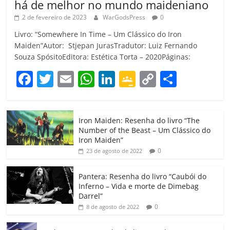
há de melhor no mundo maideniano
2 de fevereiro de 2023
WarGodsPress
0
Livro: “Somewhere In Time – Um Clássico do Iron
Maiden”Autor: Stjepan JurasTradutor: Luiz Fernando
Souza SpósitoEditora: Estética Torta – 2020Páginas:
F
T
E
W
Li
G
C
C
a
w
m
h
n
o
o
o
c
itt
ai
at
k
o
p
m
Iron Maiden: Resenha do livro “The
e
er
l
s
e
gl
y
p
Number of the Beast – Um Clássico do
b
A
dI
e
Li
ar
Iron Maiden”
0
23 de agosto de 2022
o
p
n
Cl
n
til
o
p
a
k
h
Pantera: Resenha do livro “Caubói do
Inferno – Vida e morte de Dimebag
k
ss
ar
Darrel”
ro
0
8 de agosto de 2022
o