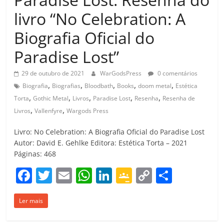
livro “No Celebration: A
Biografia Oficial do
Paradise Lost”
29 de outubro de 2021
WarGodsPress
0 comentários
,
,
,
,
,
Biografia
Biografias
Bloodbath
Books
doom metal
Estética
,
,
,
,
,
Torta
Gothic Metal
Livros
Paradise Lost
Resenha
Resenha de
,
,
Livros
Vallenfyre
Wargods Press
Livro: No Celebration: A Biografia Oficial do Paradise Lost
Autor: David E. Gehlke Editora: Estética Torta – 2021
Páginas: 468
F
T
E
W
Li
G
C
C
a
w
m
h
n
o
o
o
Ler mais
c
itt
ai
at
k
o
p
m
e
er
l
s
e
gl
y
p