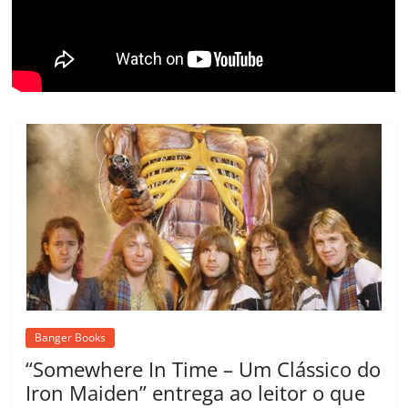
o
m
Banger Books
“Somewhere In Time – Um Clássico do
Iron Maiden” entrega ao leitor o que