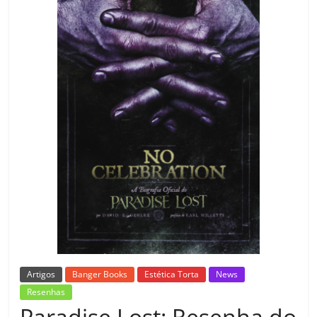
Artigos
Banger Books
Estética Torta
News
Resenhas
Paradise Lost: Resenha do