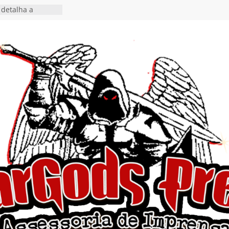
detalha a
 Rig” definitivo
ival Hell’s Heroes
tosth chega ao
ional em formato
o nas plataformas
cia show em
 Autoral” e
to do novo single
 hiato de uma
nçamento do EP
, I Begin”
 o single “Keep
live!” e detalha
ovo álbum