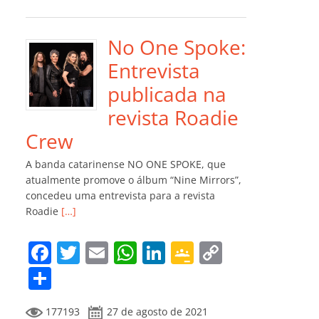
e
er
l
s
e
gl
y
m
b
A
dI
e
Li
p
o
p
n
Cl
n
ar
No One Spoke:
o
p
a
k
til
Entrevista
k
ss
h
publicada na
ro
ar
revista Roadie
o
Crew
m
A banda catarinense NO ONE SPOKE, que
atualmente promove o álbum “Nine Mirrors”,
concedeu uma entrevista para a revista
Roadie
[…]
F
T
E
W
Li
G
C
a
w
m
h
n
o
o
C
c
itt
ai
at
k
o
p
o
177193
27 de agosto de 2021