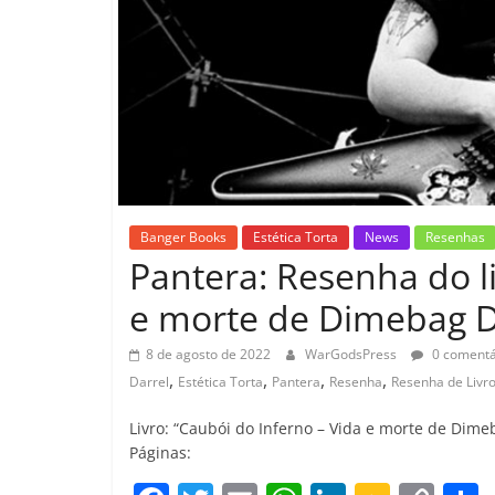
Banger Books
Estética Torta
News
Resenhas
Pantera: Resenha do li
e morte de Dimebag D
8 de agosto de 2022
WarGodsPress
0 comentá
,
,
,
,
Darrel
Estética Torta
Pantera
Resenha
Resenha de Livr
Livro: “Caubói do Inferno – Vida e morte de Dimeb
Páginas: