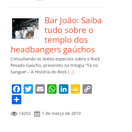
e
er
l
s
e
gl
y
m
b
A
dI
e
Li
p
o
p
n
Cl
n
ar
Bar João: Saiba
o
p
a
k
til
tudo sobre o
k
ss
h
templo dos
ro
ar
headbangers gaúchos
o
Consultando os textos especiais sobre o Rock
m
Pesado Gaúcho, presentes na trilogia “Tá no
Sangue! – A História do Rock
[…]
F
T
E
W
Li
G
C
a
w
m
h
n
o
o
C
c
itt
ai
at
k
o
p
o
14253
1 de março de 2019
e
er
l
s
e
gl
y
m
b
A
dI
e
Li
p