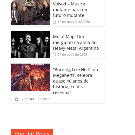
b
A
dI
e
Li
Voivod – Música
p
mutante para um
o
p
n
Cl
n
ar
futuro mutante
12 de março de 2026
o
p
a
k
til
k
ss
h
Metal Map: Um
ro
mergulho na alma do
ar
Heavy Metal Argentino
o
24 de abril de 2025
m
“Burning Like Hell”, do
Megahertz, celebra
quase 40 anos de
história; confira
resenha!
17 de abril de 2023
Popular Posts