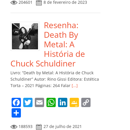
204601
8 de fevereiro de 2023
e
er
l
s
e
gl
y
m
b
A
dI
e
Li
p
o
p
n
Cl
n
ar
Resenha:
o
p
a
k
til
Death By
k
ss
h
Metal: A
ro
ar
História de
o
Chuck Schuldiner
m
Livro: “Death by Metal: A História de Chuck
Schuldiner” Autor: Rino Gissi Editora: Estética
Torta – 2021 Páginas: 264 Falar
[…]
F
T
E
W
Li
G
C
a
w
m
h
n
o
o
C
c
itt
ai
at
k
o
p
o
188593
27 de julho de 2021