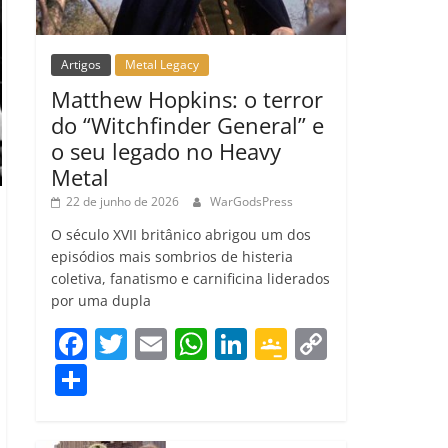
Artigos
Metal Legacy
Matthew Hopkins: o terror
do “Witchfinder General” e
o seu legado no Heavy
Metal
22 de junho de 2026
WarGodsPress
O século XVII britânico abrigou um dos
episódios mais sombrios de histeria
coletiva, fanatismo e carnificina liderados
por uma dupla
F
T
E
W
Li
G
C
a
w
m
h
n
o
o
C
c
itt
ai
at
k
o
p
o
e
er
l
s
e
gl
y
m