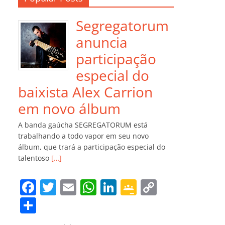
Segregatorum
anuncia
participação
especial do
baixista Alex Carrion
em novo álbum
A banda gaúcha SEGREGATORUM está
trabalhando a todo vapor em seu novo
álbum, que trará a participação especial do
talentoso
[…]
F
T
E
W
Li
G
C
a
w
m
h
n
o
o
C
c
itt
ai
at
k
o
p
o