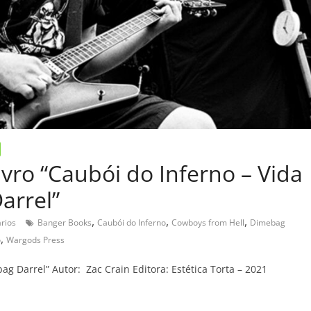
vro “Caubói do Inferno – Vida
arrel”
,
,
,
rios
Banger Books
Caubói do Inferno
Cowboys from Hell
Dimebag
,
o
Wargods Press
ag Darrel” Autor: Zac Crain Editora: Estética Torta – 2021