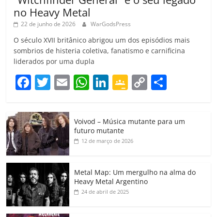
no Heavy Metal
22 de junho de 2026
WarGodsPress
O século XVII britânico abrigou um dos episódios mais
sombrios de histeria coletiva, fanatismo e carnificina
liderados por uma dupla
F
T
E
W
Li
G
C
C
a
w
m
h
n
o
o
o
c
itt
ai
at
k
o
p
m
Voivod – Música mutante para um
e
er
l
s
e
gl
y
p
futuro mutante
b
A
dI
e
Li
ar
12 de março de 2026
o
p
n
Cl
n
til
o
p
a
k
h
Metal Map: Um mergulho na alma do
Heavy Metal Argentino
k
ss
ar
24 de abril de 2025
ro