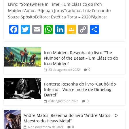
Livro: “Somewhere In Time – Um Clássico do Iron
Maiden”Autor: Stjepan JurasTradutor: Luiz Fernando
Souza SpósitoEditora: Estética Torta – 2020Páginas:
F
T
E
W
Li
G
C
C
a
w
m
h
n
o
o
o
c
itt
ai
at
k
o
p
m
Iron Maiden: Resenha do livro “The
e
er
l
s
e
gl
y
p
Number of the Beast – Um Clássico do
b
A
dI
e
Li
ar
Iron Maiden”
0
23 de agosto de 2022
o
p
n
Cl
n
til
o
p
a
k
h
Pantera: Resenha do livro “Caubói do
Inferno – Vida e morte de Dimebag
k
ss
ar
Darrel”
ro
0
8 de agosto de 2022
o
Andre Matos: Resenha do livro “Andre Matos – O
m
Maestro do Heavy Metal”
0
6 de novembro de 2021