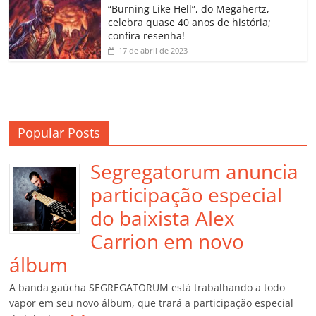
o
“Burning Like Hell”, do Megahertz,
m
celebra quase 40 anos de história;
confira resenha!
17 de abril de 2023
Popular Posts
Segregatorum anuncia
participação especial
do baixista Alex
Carrion em novo
álbum
A banda gaúcha SEGREGATORUM está trabalhando a todo
vapor em seu novo álbum, que trará a participação especial