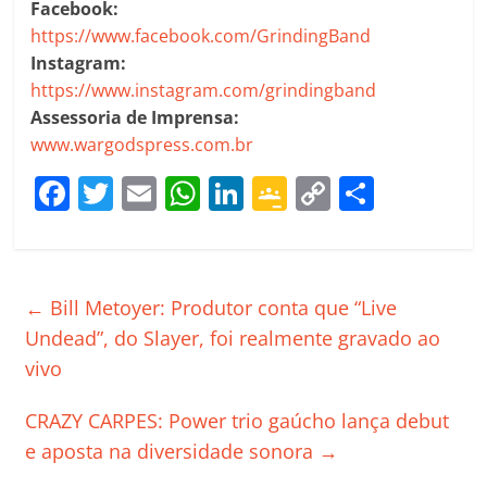
Facebook:
https://www.facebook.com/GrindingBand
Instagram:
https://www.instagram.com/grindingband
Assessoria de Imprensa:
www.wargodspress.com.br
F
T
E
W
Li
G
C
C
a
w
m
h
n
o
o
o
c
itt
ai
at
k
o
p
m
e
er
l
s
e
gl
y
p
←
Bill Metoyer: Produtor conta que “Live
b
A
dI
e
Li
ar
Undead”, do Slayer, foi realmente gravado ao
o
p
n
Cl
n
til
vivo
o
p
a
k
h
CRAZY CARPES: Power trio gaúcho lança debut
k
ss
ar
e aposta na diversidade sonora
→
ro