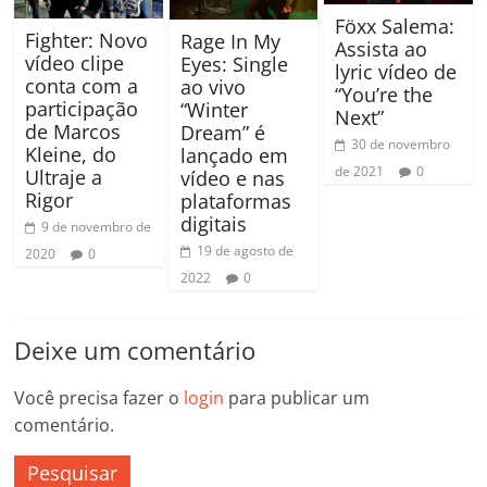
Föxx Salema:
Fighter: Novo
Rage In My
Assista ao
vídeo clipe
Eyes: Single
lyric vídeo de
conta com a
ao vivo
“You’re the
participação
“Winter
Next”
de Marcos
Dream” é
30 de novembro
Kleine, do
lançado em
de 2021
0
Ultraje a
vídeo e nas
Rigor
plataformas
digitais
9 de novembro de
19 de agosto de
2020
0
2022
0
Deixe um comentário
Você precisa fazer o
login
para publicar um
comentário.
Pesquisar