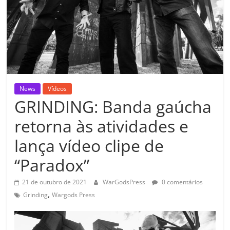
News
Vídeos
GRINDING: Banda gaúcha
retorna às atividades e
lança vídeo clipe de
“Paradox”
21 de outubro de 2021
WarGodsPress
0 comentários
,
Grinding
Wargods Press