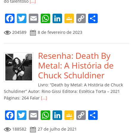
do talentoso
[…]
F
T
E
W
Li
G
C
C
a
w
m
h
n
o
o
o
204589
8 de fevereiro de 2023
c
itt
ai
at
k
o
p
m
e
er
l
s
e
gl
y
p
b
Resenha: Death By
A
dI
e
Li
ar
o
p
n
Cl
n
til
Metal: A História de
o
p
a
k
h
Chuck Schuldiner
k
ss
ar
Livro: “Death by Metal: A História de Chuck
ro
Schuldiner” Autor: Rino Gissi Editora: Estética Torta – 2021
Páginas: 264 Falar
[…]
o
m
F
T
E
W
Li
G
C
C
a
w
m
h
n
o
o
o
188582
27 de julho de 2021