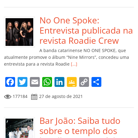
c
itt
ai
at
k
o
p
m
e
er
l
s
e
gl
y
p
b
No One Spoke:
A
dI
e
Li
ar
o
p
n
Cl
n
til
Entrevista publicada na
o
p
a
k
h
revista Roadie Crew
k
ss
ar
A banda catarinense NO ONE SPOKE, que
ro
atualmente promove o álbum “Nine Mirrors”, concedeu uma
entrevista para a revista Roadie
[…]
o
m
F
T
E
W
Li
G
C
C
a
w
m
h
n
o
o
o
177184
27 de agosto de 2021
c
itt
ai
at
k
o
p
m
e
er
l
s
e
gl
y
p
b
Bar João: Saiba tudo
A
dI
e
Li
ar
o
p
n
Cl
n
til
sobre o templo dos