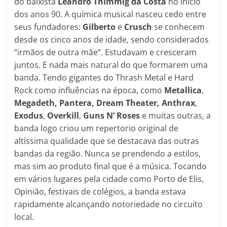
do baixista
Leandro Thimmig da Costa
no início
dos anos 90. A química musical nasceu cedo entre
seus fundadores:
Gilberto
e
Crusch
se conhecem
desde os cinco anos de idade, sendo considerados
“irmãos de outra mãe”. Estudavam e cresceram
juntos. E nada mais natural do que formarem uma
banda. Tendo gigantes do Thrash Metal e Hard
Rock como influências na época, como
Metallica
,
Megadeth, Pantera, Dream Theater,
Anthrax
,
Exodus
,
Overkill
,
Guns N’ Roses
e muitas outras, a
banda logo criou um repertorio original de
altíssima qualidade que se destacava das outras
bandas da região. Nunca se prendendo a estilos,
mas sim ao produto final que é a música. Tocando
em vários lugares pela cidade como Porto de Elis,
Opinião, festivais de colégios, a banda estava
rapidamente alcançando notoriedade no circuito
local.