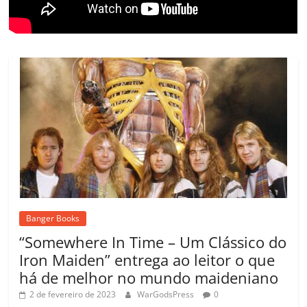
Banger Books
“Somewhere In Time – Um Clássico do
Iron Maiden” entrega ao leitor o que
há de melhor no mundo maideniano
2 de fevereiro de 2023
WarGodsPress
0