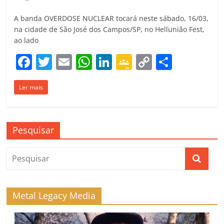
A banda OVERDOSE NUCLEAR tocará neste sábado, 16/03,
na cidade de São José dos Campos/SP, no Hellunião Fest,
ao lado
F
T
E
W
Li
G
C
C
a
w
m
h
n
o
o
o
Ler mais
c
itt
ai
at
k
o
p
m
e
er
l
s
e
gl
y
p
b
A
dI
e
Li
ar
Pesquisar
o
p
n
Cl
n
til
o
p
a
k
h
k
ss
ar
ro
Metal Legacy Media
o
m