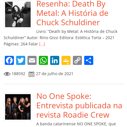
b
Resenha: Death By
A
dI
e
Li
ar
o
p
n
Cl
n
til
Metal: A História de
o
p
a
k
h
Chuck Schuldiner
k
ss
ar
Livro: “Death by Metal: A História de Chuck
ro
Schuldiner” Autor: Rino Gissi Editora: Estética Torta – 2021
Páginas: 264 Falar
[…]
o
m
F
T
E
W
Li
G
C
C
a
w
m
h
n
o
o
o
188592
27 de julho de 2021
c
itt
ai
at
k
o
p
m
e
er
l
s
e
gl
y
p
b
No One Spoke:
A
dI
e
Li
ar
o
p
n
Cl
n
til
Entrevista publicada na
o
p
a
k
h
revista Roadie Crew
k
ss
ar
A banda catarinense NO ONE SPOKE, que