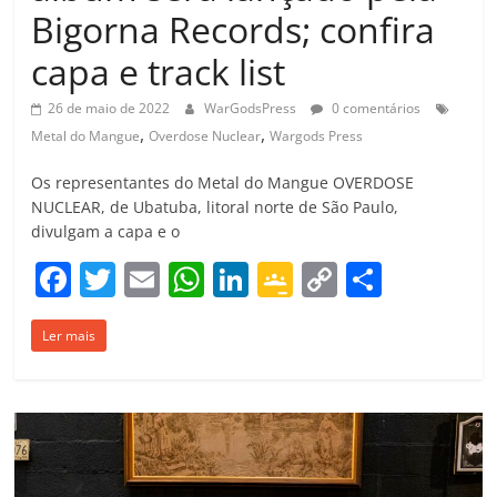
Bigorna Records; confira
capa e track list
26 de maio de 2022
WarGodsPress
0 comentários
,
,
Metal do Mangue
Overdose Nuclear
Wargods Press
Os representantes do Metal do Mangue OVERDOSE
NUCLEAR, de Ubatuba, litoral norte de São Paulo,
divulgam a capa e o
F
T
E
W
Li
G
C
C
a
w
m
h
n
o
o
o
Ler mais
c
itt
ai
at
k
o
p
m
e
er
l
s
e
gl
y
p
b
A
dI
e
Li
ar
o
p
n
Cl
n
til
o
p
a
k
h