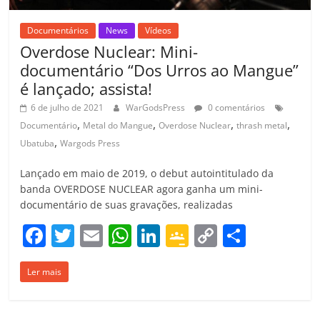
Documentários
News
Vídeos
Overdose Nuclear: Mini-
documentário “Dos Urros ao Mangue”
é lançado; assista!
6 de julho de 2021
WarGodsPress
0 comentários
,
,
,
,
Documentário
Metal do Mangue
Overdose Nuclear
thrash metal
,
Ubatuba
Wargods Press
Lançado em maio de 2019, o debut autointitulado da
banda OVERDOSE NUCLEAR agora ganha um mini-
documentário de suas gravações, realizadas
F
T
E
W
Li
G
C
C
a
w
m
h
n
o
o
o
Ler mais
c
itt
ai
at
k
o
p
m
e
er
l
s
e
gl
y
p