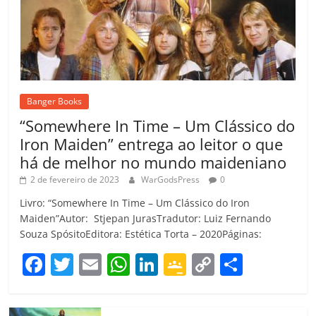
Banger Books
“Somewhere In Time – Um Clássico do
Iron Maiden” entrega ao leitor o que
há de melhor no mundo maideniano
2 de fevereiro de 2023
WarGodsPress
0
Livro: “Somewhere In Time – Um Clássico do Iron
Maiden”Autor: Stjepan JurasTradutor: Luiz Fernando
Souza SpósitoEditora: Estética Torta – 2020Páginas:
F
T
E
W
Li
G
C
C
a
w
m
h
n
o
o
o
c
itt
ai
at
k
o
p
m