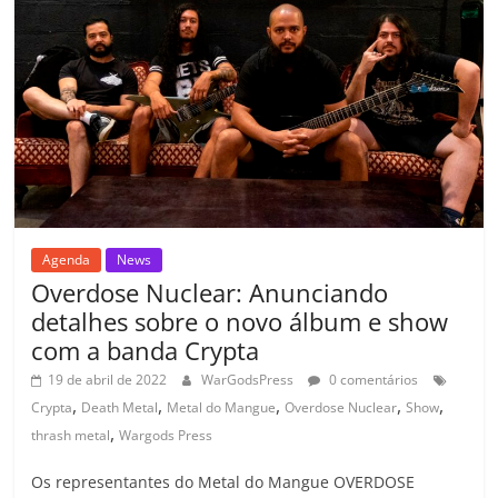
k
ss
ar
ro
o
m
Agenda
News
Overdose Nuclear: Anunciando
detalhes sobre o novo álbum e show
com a banda Crypta
19 de abril de 2022
WarGodsPress
0 comentários
,
,
,
,
,
Crypta
Death Metal
Metal do Mangue
Overdose Nuclear
Show
,
thrash metal
Wargods Press
Os representantes do Metal do Mangue OVERDOSE