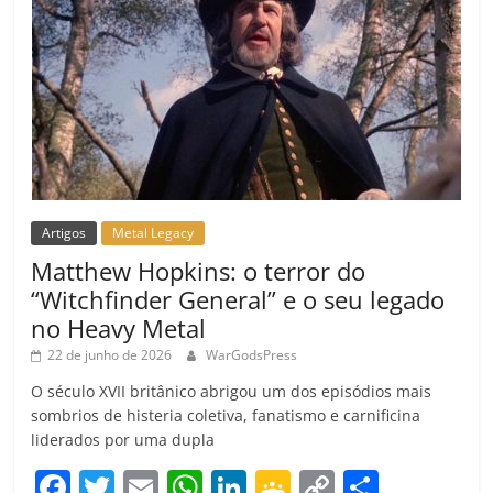
Artigos
Metal Legacy
Matthew Hopkins: o terror do
“Witchfinder General” e o seu legado
no Heavy Metal
22 de junho de 2026
WarGodsPress
O século XVII britânico abrigou um dos episódios mais
sombrios de histeria coletiva, fanatismo e carnificina
liderados por uma dupla
F
T
E
W
Li
G
C
C