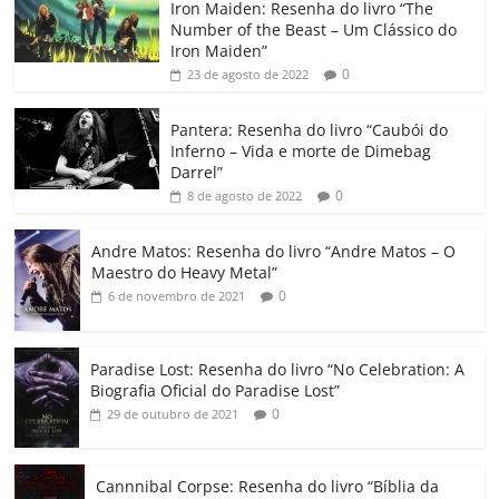
Iron Maiden: Resenha do livro “The
e
er
l
s
e
gl
y
p
Number of the Beast – Um Clássico do
b
A
dI
e
Li
ar
Iron Maiden”
0
23 de agosto de 2022
o
p
n
Cl
n
til
o
p
a
k
h
Pantera: Resenha do livro “Caubói do
Inferno – Vida e morte de Dimebag
k
ss
ar
Darrel”
ro
0
8 de agosto de 2022
o
Andre Matos: Resenha do livro “Andre Matos – O
m
Maestro do Heavy Metal”
0
6 de novembro de 2021
Paradise Lost: Resenha do livro “No Celebration: A
Biografia Oficial do Paradise Lost”
0
29 de outubro de 2021
Cannnibal Corpse: Resenha do livro “Bíblia da