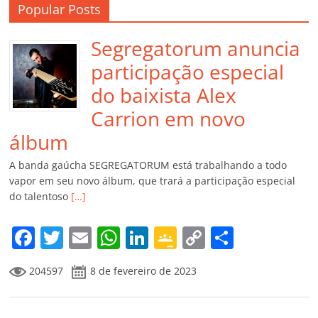
Popular Posts
Segregatorum anuncia
participação especial
do baixista Alex
Carrion em novo
álbum
A banda gaúcha SEGREGATORUM está trabalhando a todo
vapor em seu novo álbum, que trará a participação especial
do talentoso
[…]
F
T
E
W
Li
G
C
C
a
w
m
h
n
o
o
o
204597
8 de fevereiro de 2023
c
itt
ai
at
k
o
p
m
e
er
l
s
e
gl
y
p