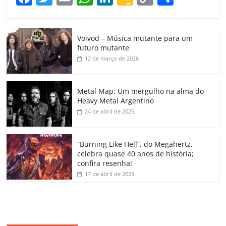
a
w
m
h
n
o
o
o
c
itt
ai
at
k
o
p
m
Voivod – Música mutante para um
e
er
l
s
e
gl
y
p
futuro mutante
b
A
dI
e
Li
ar
12 de março de 2026
o
p
n
Cl
n
til
o
p
a
k
h
Metal Map: Um mergulho na alma do
Heavy Metal Argentino
k
ss
ar
24 de abril de 2025
ro
o
“Burning Like Hell”, do Megahertz,
m
celebra quase 40 anos de história;
confira resenha!
17 de abril de 2023