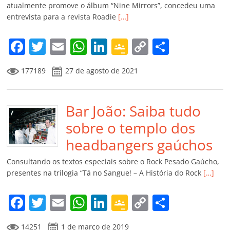
ro
atualmente promove o álbum “Nine Mirrors”, concedeu uma
entrevista para a revista Roadie
[…]
o
m
F
T
E
W
Li
G
C
C
a
w
m
h
n
o
o
o
177189
27 de agosto de 2021
c
itt
ai
at
k
o
p
m
e
er
l
s
e
gl
y
p
b
Bar João: Saiba tudo
A
dI
e
Li
ar
o
p
n
Cl
n
til
sobre o templo dos
o
p
a
k
h
headbangers gaúchos
k
ss
ar
Consultando os textos especiais sobre o Rock Pesado Gaúcho,
ro
presentes na trilogia “Tá no Sangue! – A História do Rock
[…]
o
F
T
E
W
Li
G
C
C
m
a
w
m
h
n
o
o
o
14251
1 de março de 2019