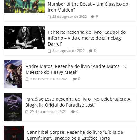
e
er
l
s
e
gl
y
p
Number of the Beast – Um Clássico do
b
A
dI
e
Li
ar
Iron Maiden”
0
23 de agosto de 2022
o
p
n
Cl
n
til
o
p
a
k
h
Pantera: Resenha do livro “Caubói do
Inferno – Vida e morte de Dimebag
k
ss
ar
Darrel”
ro
0
8 de agosto de 2022
o
Andre Matos: Resenha do livro “Andre Matos – O
m
Maestro do Heavy Metal”
0
6 de novembro de 2021
Paradise Lost: Resenha do livro “No Celebration: A
Biografia Oficial do Paradise Lost”
0
29 de outubro de 2021
Cannnibal Corpse: Resenha do livro “Bíblia da
Carnificina”, lançado pela Estética Torta