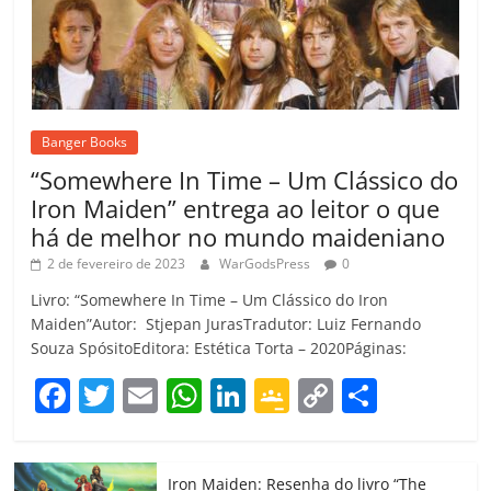
Banger Books
“Somewhere In Time – Um Clássico do
Iron Maiden” entrega ao leitor o que
há de melhor no mundo maideniano
2 de fevereiro de 2023
WarGodsPress
0
Livro: “Somewhere In Time – Um Clássico do Iron
Maiden”Autor: Stjepan JurasTradutor: Luiz Fernando
Souza SpósitoEditora: Estética Torta – 2020Páginas:
F
T
E
W
Li
G
C
C
a
w
m
h
n
o
o
o
c
itt
ai
at
k
o
p
m
Iron Maiden: Resenha do livro “The