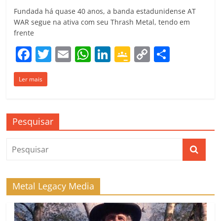
Fundada há quase 40 anos, a banda estadunidense AT
WAR segue na ativa com seu Thrash Metal, tendo em
frente
F
T
E
W
Li
G
C
C
a
w
m
h
n
o
o
o
Ler mais
c
itt
ai
at
k
o
p
m
e
er
l
s
e
gl
y
p
b
A
dI
e
Li
ar
Pesquisar
o
p
n
Cl
n
til
o
p
a
k
h
k
ss
ar
ro
Metal Legacy Media
o
m