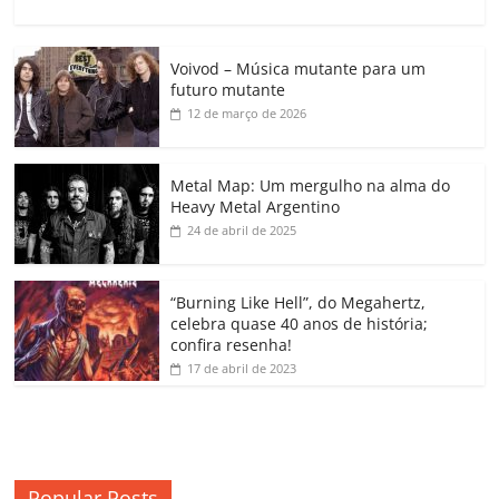
a
w
m
h
n
o
o
o
c
itt
ai
at
k
o
p
m
Voivod – Música mutante para um
e
er
l
s
e
gl
y
p
futuro mutante
b
A
dI
e
Li
ar
12 de março de 2026
o
p
n
Cl
n
til
o
p
a
k
h
Metal Map: Um mergulho na alma do
Heavy Metal Argentino
k
ss
ar
24 de abril de 2025
ro
o
“Burning Like Hell”, do Megahertz,
m
celebra quase 40 anos de história;
confira resenha!
17 de abril de 2023
Popular Posts