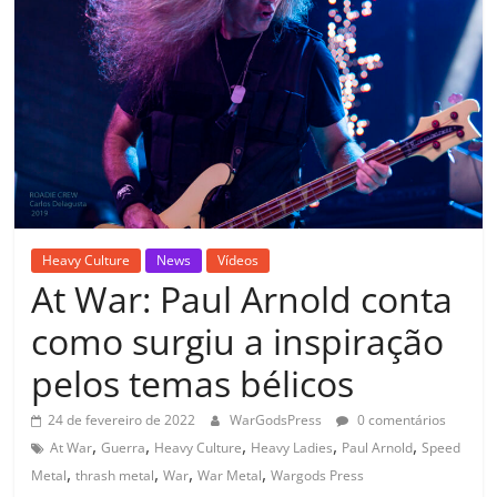
Heavy Culture
News
Vídeos
At War: Paul Arnold conta
como surgiu a inspiração
pelos temas bélicos
24 de fevereiro de 2022
WarGodsPress
0 comentários
,
,
,
,
,
At War
Guerra
Heavy Culture
Heavy Ladies
Paul Arnold
Speed
,
,
,
,
Metal
thrash metal
War
War Metal
Wargods Press