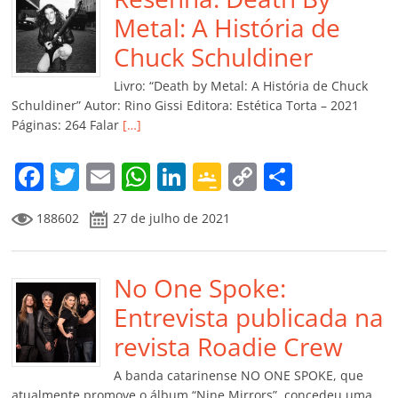
b
A
dI
e
Li
ar
o
p
n
Cl
n
til
Metal: A História de
o
p
a
k
h
Chuck Schuldiner
k
ss
ar
Livro: “Death by Metal: A História de Chuck
ro
Schuldiner” Autor: Rino Gissi Editora: Estética Torta – 2021
Páginas: 264 Falar
[…]
o
m
F
T
E
W
Li
G
C
C
a
w
m
h
n
o
o
o
188602
27 de julho de 2021
c
itt
ai
at
k
o
p
m
e
er
l
s
e
gl
y
p
b
No One Spoke:
A
dI
e
Li
ar
o
p
n
Cl
n
til
Entrevista publicada na
o
p
a
k
h
revista Roadie Crew
k
ss
ar
A banda catarinense NO ONE SPOKE, que
atualmente promove o álbum “Nine Mirrors”, concedeu uma