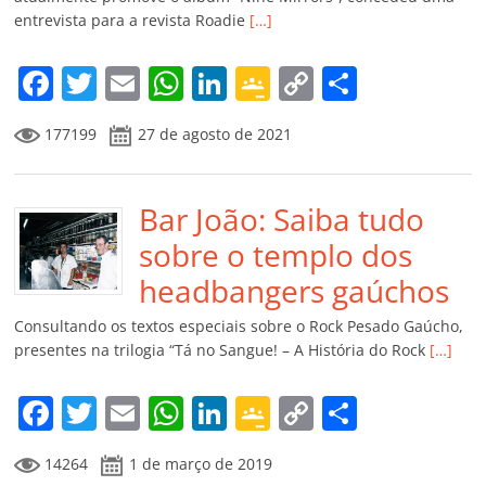
ro
entrevista para a revista Roadie
[…]
o
m
F
T
E
W
Li
G
C
C
a
w
m
h
n
o
o
o
177199
27 de agosto de 2021
c
itt
ai
at
k
o
p
m
e
er
l
s
e
gl
y
p
b
Bar João: Saiba tudo
A
dI
e
Li
ar
o
p
n
Cl
n
til
sobre o templo dos
o
p
a
k
h
headbangers gaúchos
k
ss
ar
Consultando os textos especiais sobre o Rock Pesado Gaúcho,
ro
presentes na trilogia “Tá no Sangue! – A História do Rock
[…]
o
F
T
E
W
Li
G
C
C
m
a
w
m
h
n
o
o
o
14264
1 de março de 2019
c
itt
ai
at
k
o
p
m