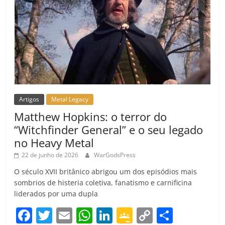
Artigos
Metal Legacy
Matthew Hopkins: o terror do
“Witchfinder General” e o seu legado
no Heavy Metal
22 de junho de 2026
WarGodsPress
O século XVII britânico abrigou um dos episódios mais
sombrios de histeria coletiva, fanatismo e carnificina
liderados por uma dupla
F
T
E
W
Li
G
C
C