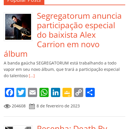
Segregatorum anuncia
participação especial
do baixista Alex
Carrion em novo
álbum
A banda gaúcha SEGREGATORUM está trabalhando a todo
vapor em seu novo álbum, que trará a participação especial
do talentoso
[…]
F
T
E
W
Li
G
C
C
a
w
m
h
n
o
o
o
204608
8 de fevereiro de 2023
c
itt
ai
at
k
o
p
m
e
er
l
s
e
gl
y
p
Resenha: Death By