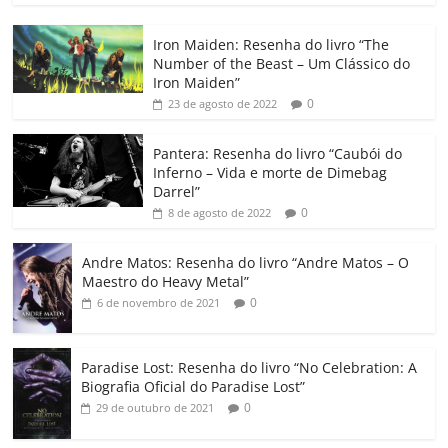
c
itt
ai
at
k
o
p
m
Iron Maiden: Resenha do livro “The
e
er
l
s
e
gl
y
p
Number of the Beast – Um Clássico do
b
A
dI
e
Li
ar
Iron Maiden”
0
23 de agosto de 2022
o
p
n
Cl
n
til
o
p
a
k
h
Pantera: Resenha do livro “Caubói do
Inferno – Vida e morte de Dimebag
k
ss
ar
Darrel”
ro
0
8 de agosto de 2022
o
Andre Matos: Resenha do livro “Andre Matos – O
m
Maestro do Heavy Metal”
0
6 de novembro de 2021
Paradise Lost: Resenha do livro “No Celebration: A
Biografia Oficial do Paradise Lost”
0
29 de outubro de 2021