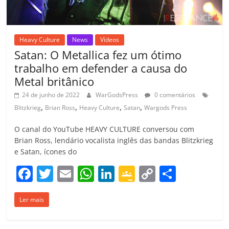
Heavy Culture
News
Vídeos
Satan: O Metallica fez um ótimo
trabalho em defender a causa do
Metal britânico
24 de junho de 2022
WarGodsPress
0 comentários
,
,
,
,
Blitzkrieg
Brian Ross
Heavy Culture
Satan
Wargods Press
O canal do YouTube HEAVY CULTURE conversou com
Brian Ross, lendário vocalista inglês das bandas Blitzkrieg
e Satan, ícones do
F
T
E
W
Li
G
C
C
a
w
m
h
n
o
o
o
Ler mais
c
itt
ai
at
k
o
p
m
e
er
l
s
e
gl
y
p