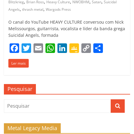
,
,
,
,
,
Blitzkrieg
Brian Ross
Heavy Culture
NWOBHM
Satan
Suicidal
,
,
Angels
thrash metal
Wargods Press
O canal do YouTube HEAVY CULTURE conversou com Nick
Melissourgos, guitarrista, vocalista e líder da banda grega
Suicidal Angels, formada
F
T
E
W
Li
G
C
C
a
w
m
h
n
o
o
o
Ler mais
c
itt
ai
at
k
o
p
m
e
er
l
s
e
gl
y
p
b
A
dI
e
Li
ar
Pesquisar
o
p
n
Cl
n
til
o
p
a
k
h
k
ss
ar
ro
Metal Legacy Media