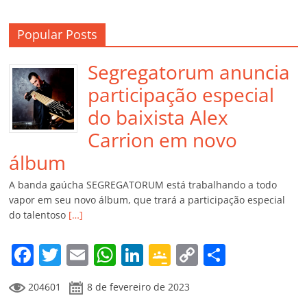
Popular Posts
Segregatorum anuncia
participação especial
do baixista Alex
Carrion em novo
álbum
A banda gaúcha SEGREGATORUM está trabalhando a todo
vapor em seu novo álbum, que trará a participação especial
do talentoso
[…]
F
T
E
W
Li
G
C
C
a
w
m
h
n
o
o
o
204601
8 de fevereiro de 2023
c
itt
ai
at
k
o
p
m