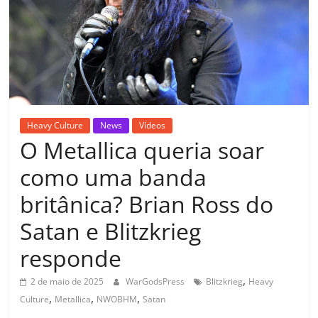
Heavy Culture
News
Vídeos
O Metallica queria soar
como uma banda
britânica? Brian Ross do
Satan e Blitzkrieg
responde
,
2 de maio de 2025
WarGodsPress
Blitzkrieg
Heavy
,
,
,
Culture
Metallica
NWOBHM
Satan