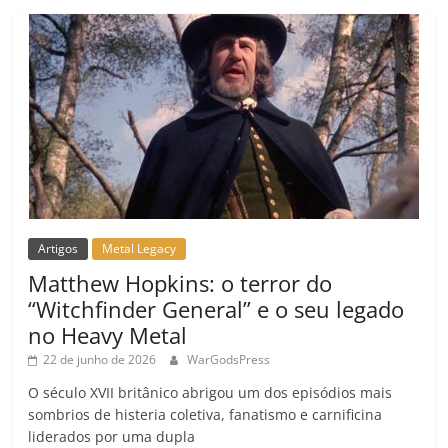
o
m
Artigos
Metal Legacy
Matthew Hopkins: o terror do
“Witchfinder General” e o seu legado
no Heavy Metal
22 de junho de 2026
WarGodsPress
O século XVII britânico abrigou um dos episódios mais
sombrios de histeria coletiva, fanatismo e carnificina
liderados por uma dupla