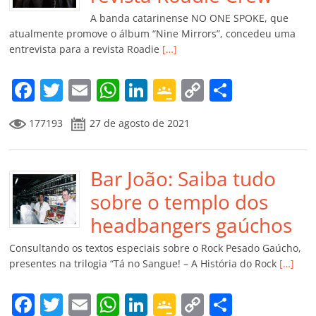
k
ss
ar
A banda catarinense NO ONE SPOKE, que
ro
atualmente promove o álbum “Nine Mirrors”, concedeu uma
entrevista para a revista Roadie
[…]
o
m
F
T
E
W
Li
G
C
C
a
w
m
h
n
o
o
o
177193
27 de agosto de 2021
c
itt
ai
at
k
o
p
m
e
er
l
s
e
gl
y
p
b
Bar João: Saiba tudo
A
dI
e
Li
ar
o
p
n
Cl
n
til
sobre o templo dos
o
p
a
k
h
headbangers gaúchos
k
ss
ar
Consultando os textos especiais sobre o Rock Pesado Gaúcho,
ro
presentes na trilogia “Tá no Sangue! – A História do Rock
[…]
o
F
T
E
W
Li
G
C
C
m