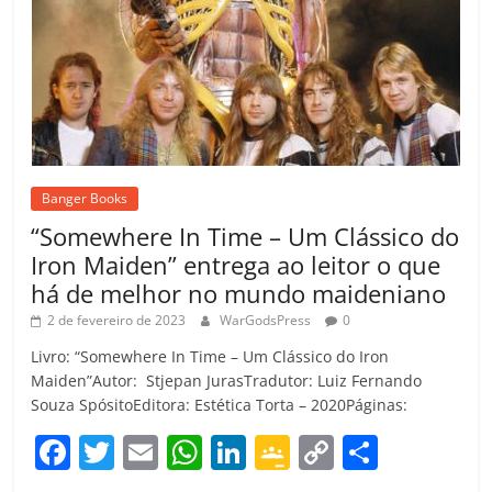
Banger Books
“Somewhere In Time – Um Clássico do
Iron Maiden” entrega ao leitor o que
há de melhor no mundo maideniano
2 de fevereiro de 2023
WarGodsPress
0
Livro: “Somewhere In Time – Um Clássico do Iron
Maiden”Autor: Stjepan JurasTradutor: Luiz Fernando
Souza SpósitoEditora: Estética Torta – 2020Páginas:
F
T
E
W
Li
G
C
C
a
w
m
h
n
o
o
o