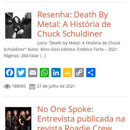
e
er
l
s
e
gl
y
p
b
Resenha: Death By
A
dI
e
Li
ar
o
p
n
Cl
n
til
Metal: A História de
o
p
a
k
h
Chuck Schuldiner
k
ss
ar
Livro: “Death by Metal: A História de Chuck
ro
Schuldiner” Autor: Rino Gissi Editora: Estética Torta – 2021
Páginas: 264 Falar
[…]
o
m
F
T
E
W
Li
G
C
C
a
w
m
h
n
o
o
o
188595
27 de julho de 2021
c
itt
ai
at
k
o
p
m
e
er
l
s
e
gl
y
p
b
No One Spoke:
A
dI
e
Li
ar
o
p
n
Cl
n
til
Entrevista publicada na
o
p
a
k
h
revista Roadie Crew