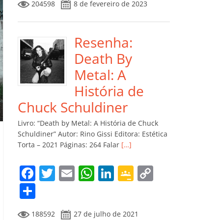
204598
8 de fevereiro de 2023
e
er
l
s
e
gl
y
m
b
A
dI
e
Li
p
o
p
n
Cl
n
ar
Resenha:
o
p
a
k
til
Death By
k
ss
h
Metal: A
ro
ar
História de
o
Chuck Schuldiner
m
Livro: “Death by Metal: A História de Chuck
Schuldiner” Autor: Rino Gissi Editora: Estética
Torta – 2021 Páginas: 264 Falar
[…]
F
T
E
W
Li
G
C
a
w
m
h
n
o
o
C
c
itt
ai
at
k
o
p
o
188592
27 de julho de 2021