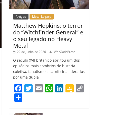
Artigos
Metal Legacy
Matthew Hopkins: o terror
do “Witchfinder General” e
o seu legado no Heavy
Metal
22 de junho de 2026
WarGodsPress
O século XVII britânico abrigou um dos
episódios mais sombrios de histeria
coletiva, fanatismo e carnificina liderados
por uma dupla
F
T
E
W
Li
G
C
a
w
m
h
n
o
o
C
c
itt
ai
at
k
o
p
o
e
er
l
s
e
gl
y
m