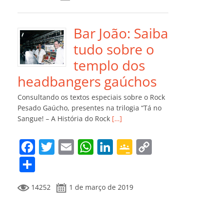
e
er
l
s
e
gl
y
m
b
A
dI
e
Li
p
o
p
n
Cl
n
ar
Bar João: Saiba
o
p
a
k
til
tudo sobre o
k
ss
h
templo dos
ro
ar
headbangers gaúchos
o
Consultando os textos especiais sobre o Rock
m
Pesado Gaúcho, presentes na trilogia “Tá no
Sangue! – A História do Rock
[…]
F
T
E
W
Li
G
C
a
w
m
h
n
o
o
C
c
itt
ai
at
k
o
p
o
14252
1 de março de 2019
e
er
l
s
e
gl
y
m
b
A
dI
e
Li
p