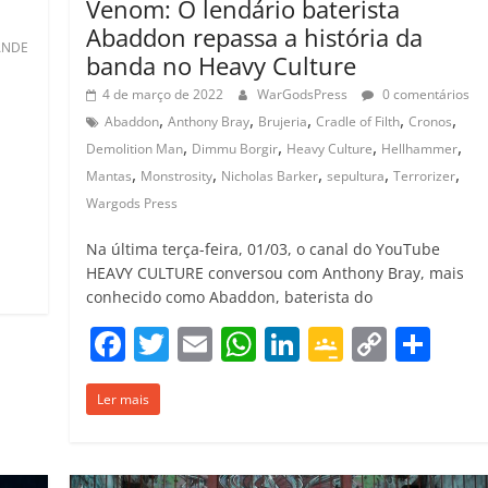
Venom: O lendário baterista
Abaddon repassa a história da
ANDE
banda no Heavy Culture
4 de março de 2022
WarGodsPress
0 comentários
,
,
,
,
,
Abaddon
Anthony Bray
Brujeria
Cradle of Filth
Cronos
,
,
,
,
Demolition Man
Dimmu Borgir
Heavy Culture
Hellhammer
,
,
,
,
,
Mantas
Monstrosity
Nicholas Barker
sepultura
Terrorizer
C
Wargods Press
o
Na última terça-feira, 01/03, o canal do YouTube
m
HEAVY CULTURE conversou com Anthony Bray, mais
conhecido como Abaddon, baterista do
p
F
T
E
W
Li
G
C
C
ar
a
w
m
h
n
o
o
o
il
Ler mais
c
itt
ai
at
k
o
p
m
h
e
er
l
s
e
gl
y
p
ar
b
A
dI
e
Li
ar