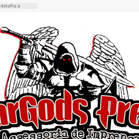
detalha a
 Rig” definitivo
ival Hell’s Heroes
tosth chega ao
ional em formato
o nas plataformas
cia show em
 Autoral” e
to do novo single
 hiato de uma
nçamento do EP
, I Begin”
 o single “Keep
live!” e detalha
ovo álbum