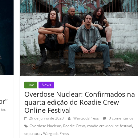
o
p
n
Cl
n
til
o
p
a
k
h
k
ss
ar
ro
o
m
Live
News
Overdose Nuclear: Confirmados na
or”
quarta edição do Roadie Crew
Online Festival
ios
,
29 de junho de 2020
WarGodsPress
0 comentários
,
,
,
Overdose Nuclear
Roadie Crew
roadie crew online festival
,
sepultura
Wargods Press