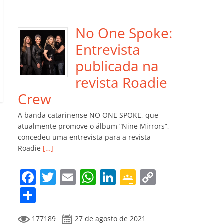
e
er
l
s
e
gl
y
m
b
A
dI
e
Li
p
o
p
n
Cl
n
ar
No One Spoke:
o
p
a
k
til
Entrevista
k
ss
h
publicada na
ro
ar
revista Roadie
o
Crew
m
A banda catarinense NO ONE SPOKE, que
atualmente promove o álbum “Nine Mirrors”,
concedeu uma entrevista para a revista
Roadie
[…]
F
T
E
W
Li
G
C
a
w
m
h
n
o
o
C
c
itt
ai
at
k
o
p
o
177189
27 de agosto de 2021