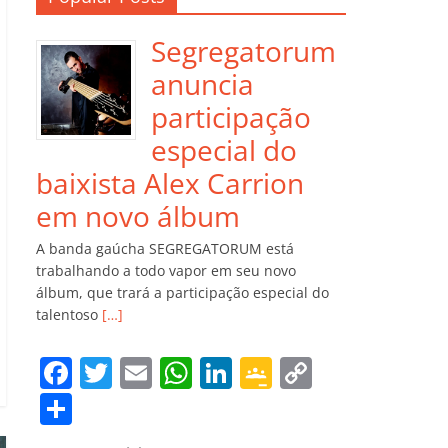
Segregatorum
anuncia
participação
especial do
baixista Alex Carrion
em novo álbum
A banda gaúcha SEGREGATORUM está
trabalhando a todo vapor em seu novo
álbum, que trará a participação especial do
talentoso
[…]
F
T
E
W
Li
G
C
a
w
m
h
n
o
o
C
c
itt
ai
at
k
o
p
o