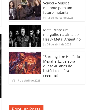
b
A
dI
e
Li
Voivod – Música
p
mutante para um
o
p
n
Cl
n
ar
futuro mutante
12 de março de 2026
o
p
a
k
til
k
ss
h
Metal Map: Um
ro
mergulho na alma do
ar
Heavy Metal Argentino
o
24 de abril de 2025
m
“Burning Like Hell”, do
Megahertz, celebra
quase 40 anos de
história; confira
resenha!
17 de abril de 2023
Popular Posts