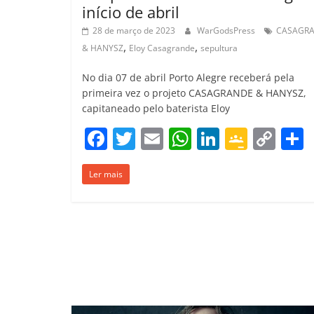
início de abril
28 de março de 2023
WarGodsPress
CASAGR
,
,
& HANYSZ
Eloy Casagrande
sepultura
No dia 07 de abril Porto Alegre receberá pela
primeira vez o projeto CASAGRANDE & HANYSZ,
capitaneado pelo baterista Eloy
F
T
E
W
Li
G
C
a
w
m
h
n
o
o
Ler mais
c
itt
ai
at
k
o
p
e
er
l
s
e
gl
y
b
A
dI
e
Li
o
p
n
Cl
n
t
o
p
a
k
k
ss