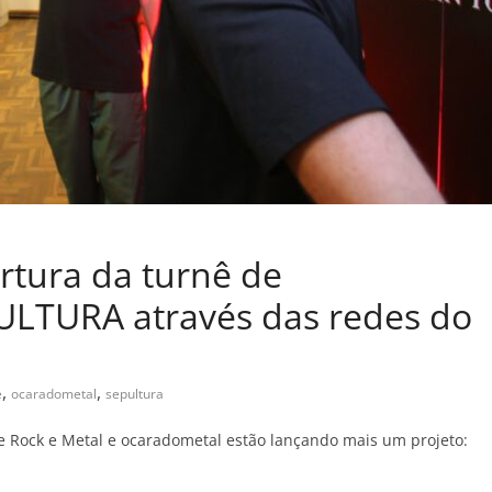
rtura da turnê de
LTURA através das redes do
,
,
e
ocaradometal
sepultura
e Rock e Metal e ocaradometal estão lançando mais um projeto: