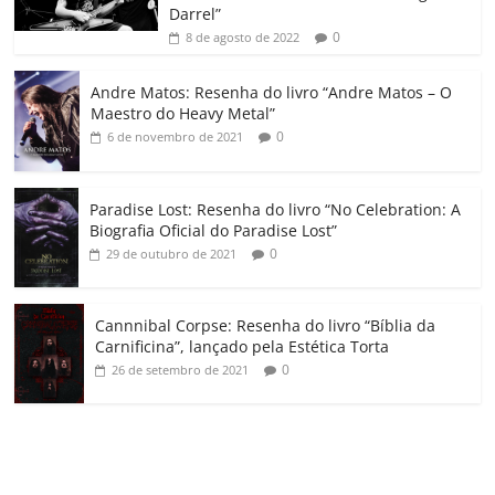
k
ss
ar
Darrel”
ro
0
8 de agosto de 2022
o
Andre Matos: Resenha do livro “Andre Matos – O
m
Maestro do Heavy Metal”
0
6 de novembro de 2021
Paradise Lost: Resenha do livro “No Celebration: A
Biografia Oficial do Paradise Lost”
0
29 de outubro de 2021
Cannnibal Corpse: Resenha do livro “Bíblia da
Carnificina”, lançado pela Estética Torta
0
26 de setembro de 2021