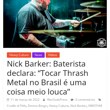
Heavy Culture
News
Vídeos
Nick Barker: Baterista
declara: “Tocar Thrash
Metal no Brasil é uma
coisa meio louca”
11 de março de 2022
WarGodsPress
0 comentários
,
,
,
,
Cradle of Filth
Dimmu Borgir
Heavy Culture
Nick Barker
NWOTHM