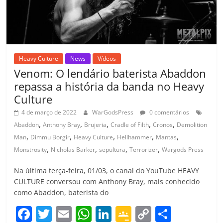
m
Heavy Culture
News
Vídeos
Venom: O lendário baterista Abaddon
repassa a história da banda no Heavy
Culture
4 de março de 2022
WarGodsPress
0 comentários
,
,
,
,
,
Abaddon
Anthony Bray
Brujeria
Cradle of Filth
Cronos
Demolition
,
,
,
,
,
Man
Dimmu Borgir
Heavy Culture
Hellhammer
Mantas
,
,
,
,
Monstrosity
Nicholas Barker
sepultura
Terrorizer
Wargods Press
Na última terça-feira, 01/03, o canal do YouTube HEAVY
CULTURE conversou com Anthony Bray, mais conhecido
como Abaddon, baterista do
F
T
E
W
Li
G
C
C