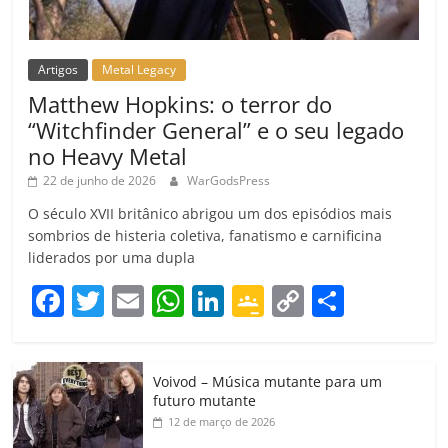
Artigos
Metal Legacy
Matthew Hopkins: o terror do
“Witchfinder General” e o seu legado
no Heavy Metal
22 de junho de 2026
WarGodsPress
O século XVII britânico abrigou um dos episódios mais
sombrios de histeria coletiva, fanatismo e carnificina
liderados por uma dupla
F
T
E
W
Li
G
C
C
a
w
m
h
n
o
o
o
c
itt
ai
at
k
o
p
m
Voivod – Música mutante para um
e
er
l
s
e
gl
y
p
futuro mutante
b
A
dI
e
Li
ar
12 de março de 2026