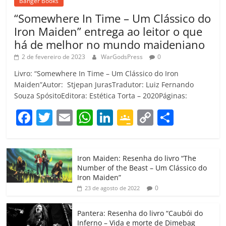
Banger Books
“Somewhere In Time – Um Clássico do
Iron Maiden” entrega ao leitor o que
há de melhor no mundo maideniano
2 de fevereiro de 2023
WarGodsPress
0
Livro: “Somewhere In Time – Um Clássico do Iron
Maiden”Autor: Stjepan JurasTradutor: Luiz Fernando
Souza SpósitoEditora: Estética Torta – 2020Páginas:
F
T
E
W
Li
G
C
C
a
w
m
h
n
o
o
o
c
itt
ai
at
k
o
p
m
Iron Maiden: Resenha do livro “The
e
er
l
s
e
gl
y
p
Number of the Beast – Um Clássico do
b
A
dI
e
Li
ar
Iron Maiden”
0
23 de agosto de 2022
o
p
n
Cl
n
til
o
p
a
k
h
Pantera: Resenha do livro “Caubói do
Inferno – Vida e morte de Dimebag