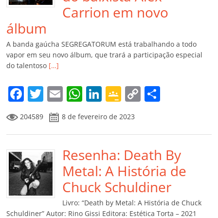
Carrion em novo
álbum
A banda gaúcha SEGREGATORUM está trabalhando a todo
vapor em seu novo álbum, que trará a participação especial
do talentoso
[…]
F
T
E
W
Li
G
C
C
a
w
m
h
n
o
o
o
204589
8 de fevereiro de 2023
c
itt
ai
at
k
o
p
m
e
er
l
s
e
gl
y
p
b
Resenha: Death By
A
dI
e
Li
ar
o
p
n
Cl
n
til
Metal: A História de
o
p
a
k
h
Chuck Schuldiner
k
ss
ar
Livro: “Death by Metal: A História de Chuck
Schuldiner” Autor: Rino Gissi Editora: Estética Torta – 2021