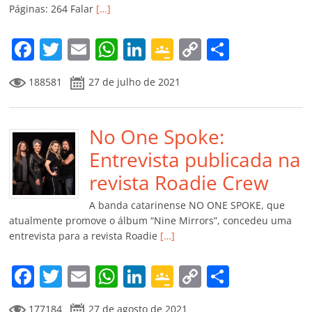
ro
Páginas: 264 Falar
[…]
o
m
F
T
E
W
Li
G
C
C
a
w
m
h
n
o
o
o
188581
27 de julho de 2021
c
itt
ai
at
k
o
p
m
e
er
l
s
e
gl
y
p
b
No One Spoke:
A
dI
e
Li
ar
o
p
n
Cl
n
til
Entrevista publicada na
o
p
a
k
h
revista Roadie Crew
k
ss
ar
A banda catarinense NO ONE SPOKE, que
ro
atualmente promove o álbum “Nine Mirrors”, concedeu uma
entrevista para a revista Roadie
[…]
o
m
F
T
E
W
Li
G
C
C
a
w
m
h
n
o
o
o
177184
27 de agosto de 2021