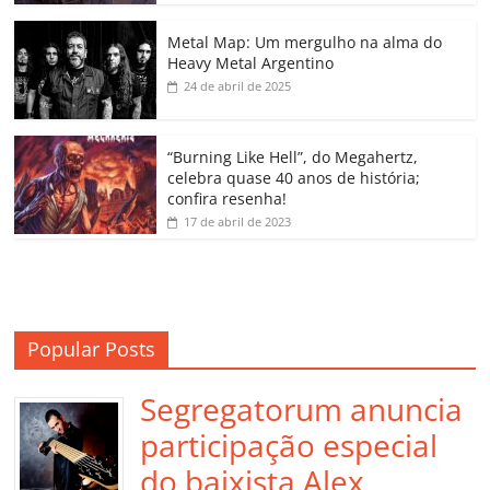
o
p
n
Cl
n
til
o
p
a
k
h
Metal Map: Um mergulho na alma do
Heavy Metal Argentino
k
ss
ar
24 de abril de 2025
ro
o
“Burning Like Hell”, do Megahertz,
m
celebra quase 40 anos de história;
confira resenha!
17 de abril de 2023
Popular Posts
Segregatorum anuncia
participação especial
do baixista Alex