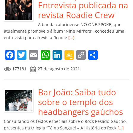
o
p
n
Cl
n
til
Entrevista publicada na
o
p
a
k
h
revista Roadie Crew
k
ss
ar
A banda catarinense NO ONE SPOKE, que
ro
atualmente promove o álbum “Nine Mirrors”, concedeu uma
entrevista para a revista Roadie
[…]
o
m
F
T
E
W
Li
G
C
C
a
w
m
h
n
o
o
o
177181
27 de agosto de 2021
c
itt
ai
at
k
o
p
m
e
er
l
s
e
gl
y
p
b
Bar João: Saiba tudo
A
dI
e
Li
ar
o
p
n
Cl
n
til
sobre o templo dos
o
p
a
k
h
headbangers gaúchos
k
ss
ar
Consultando os textos especiais sobre o Rock Pesado Gaúcho,
ro
presentes na trilogia “Tá no Sangue! – A História do Rock
[…]