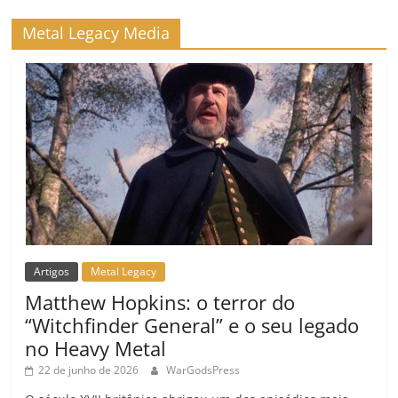
ro
Metal Legacy Media
o
m
Artigos
Metal Legacy
Matthew Hopkins: o terror do
“Witchfinder General” e o seu legado
no Heavy Metal
22 de junho de 2026
WarGodsPress