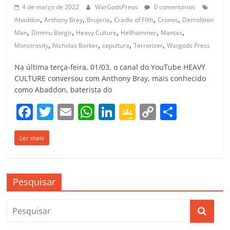
4 de março de 2022
WarGodsPress
0 comentários
,
,
,
,
,
Abaddon
Anthony Bray
Brujeria
Cradle of Filth
Cronos
Demolition
,
,
,
,
,
Man
Dimmu Borgir
Heavy Culture
Hellhammer
Mantas
,
,
,
,
Monstrosity
Nicholas Barker
sepultura
Terrorizer
Wargods Press
Na última terça-feira, 01/03, o canal do YouTube HEAVY
CULTURE conversou com Anthony Bray, mais conhecido
como Abaddon, baterista do
F
T
E
W
Li
G
C
C
a
w
m
h
n
o
o
o
Ler mais
c
itt
ai
at
k
o
p
m
e
er
l
s
e
gl
y
p
b
A
dI
e
Li
ar
Pesquisar
o
p
n
Cl
n
til
o
p
a
k
h
k
ss
ar