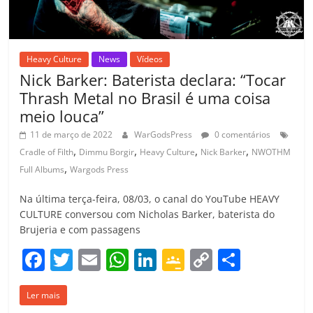
Heavy Culture
News
Vídeos
Nick Barker: Baterista declara: “Tocar
Thrash Metal no Brasil é uma coisa
meio louca”
11 de março de 2022
WarGodsPress
0 comentários
,
,
,
,
Cradle of Filth
Dimmu Borgir
Heavy Culture
Nick Barker
NWOTHM
,
Full Albums
Wargods Press
Na última terça-feira, 08/03, o canal do YouTube HEAVY
CULTURE conversou com Nicholas Barker, baterista do
Brujeria e com passagens
F
T
E
W
Li
G
C
C
a
w
m
h
n
o
o
o
Ler mais
c
itt
ai
at
k
o
p
m