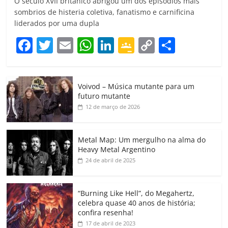
O século XVII britânico abrigou um dos episódios mais
sombrios de histeria coletiva, fanatismo e carnificina
liderados por uma dupla
F
T
E
W
Li
G
C
C
a
w
m
h
n
o
o
o
c
itt
ai
at
k
o
p
m
Voivod – Música mutante para um
e
er
l
s
e
gl
y
p
futuro mutante
b
A
dI
e
Li
ar
12 de março de 2026
o
p
n
Cl
n
til
o
p
a
k
h
Metal Map: Um mergulho na alma do
Heavy Metal Argentino
k
ss
ar
24 de abril de 2025
ro
o
“Burning Like Hell”, do Megahertz,
m
celebra quase 40 anos de história;
confira resenha!
17 de abril de 2023