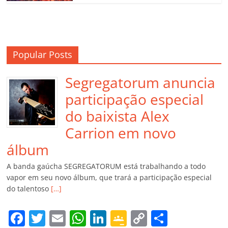
Popular Posts
Segregatorum anuncia
participação especial
do baixista Alex
Carrion em novo
álbum
A banda gaúcha SEGREGATORUM está trabalhando a todo
vapor em seu novo álbum, que trará a participação especial
do talentoso
[…]
F
T
E
W
Li
G
C
C