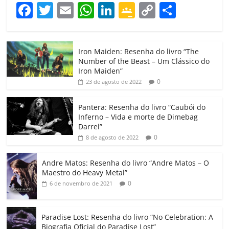
F
T
E
W
Li
G
C
C
a
w
m
h
n
o
o
o
c
itt
ai
at
k
o
p
m
Iron Maiden: Resenha do livro “The
e
er
l
s
e
gl
y
p
Number of the Beast – Um Clássico do
b
A
dI
e
Li
ar
Iron Maiden”
0
23 de agosto de 2022
o
p
n
Cl
n
til
o
p
a
k
h
Pantera: Resenha do livro “Caubói do
Inferno – Vida e morte de Dimebag
k
ss
ar
Darrel”
ro
0
8 de agosto de 2022
o
Andre Matos: Resenha do livro “Andre Matos – O
m
Maestro do Heavy Metal”
0
6 de novembro de 2021
Paradise Lost: Resenha do livro “No Celebration: A
Biografia Oficial do Paradise Lost”