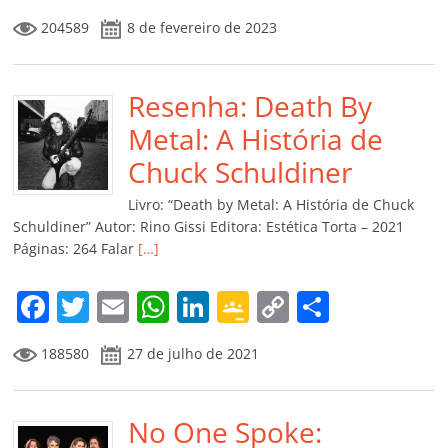
a
w
m
h
n
o
o
o
204589
8 de fevereiro de 2023
c
itt
ai
at
k
o
p
m
e
er
l
s
e
gl
y
p
b
Resenha: Death By
A
dI
e
Li
ar
o
p
n
Cl
n
til
Metal: A História de
o
p
a
k
h
Chuck Schuldiner
k
ss
ar
Livro: “Death by Metal: A História de Chuck
ro
Schuldiner” Autor: Rino Gissi Editora: Estética Torta – 2021
Páginas: 264 Falar
[…]
o
m
F
T
E
W
Li
G
C
C
a
w
m
h
n
o
o
o
188580
27 de julho de 2021
c
itt
ai
at
k
o
p
m
e
er
l
s
e
gl
y
p
b
No One Spoke:
A
dI
e
Li
ar