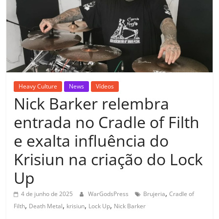
Heavy Culture
News
Vídeos
Nick Barker relembra
entrada no Cradle of Filth
e exalta influência do
Krisiun na criação do Lock
Up
,
4 de junho de 2025
WarGodsPress
Brujeria
Cradle of
,
,
,
,
Filth
Death Metal
krisiun
Lock Up
Nick Barker