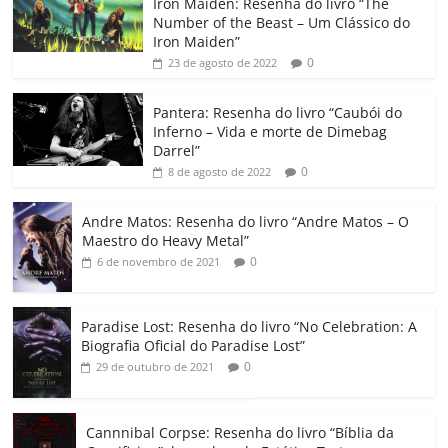
Iron Maiden: Resenha do livro “The
e
er
l
s
e
gl
y
p
Number of the Beast – Um Clássico do
b
A
dI
e
Li
ar
Iron Maiden”
0
23 de agosto de 2022
o
p
n
Cl
n
til
o
p
a
k
h
Pantera: Resenha do livro “Caubói do
Inferno – Vida e morte de Dimebag
k
ss
ar
Darrel”
ro
0
8 de agosto de 2022
o
Andre Matos: Resenha do livro “Andre Matos – O
m
Maestro do Heavy Metal”
0
6 de novembro de 2021
Paradise Lost: Resenha do livro “No Celebration: A
Biografia Oficial do Paradise Lost”
0
29 de outubro de 2021
Cannnibal Corpse: Resenha do livro “Bíblia da