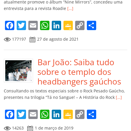
ro
atualmente promove o álbum “Nine Mirrors”, concedeu uma
entrevista para a revista Roadie
[…]
o
m
F
T
E
W
Li
G
C
C
a
w
m
h
n
o
o
o
177197
27 de agosto de 2021
c
itt
ai
at
k
o
p
m
e
er
l
s
e
gl
y
p
b
Bar João: Saiba tudo
A
dI
e
Li
ar
o
p
n
Cl
n
til
sobre o templo dos
o
p
a
k
h
headbangers gaúchos
k
ss
ar
Consultando os textos especiais sobre o Rock Pesado Gaúcho,
ro
presentes na trilogia “Tá no Sangue! – A História do Rock
[…]
o
F
T
E
W
Li
G
C
C
m
a
w
m
h
n
o
o
o
14263
1 de março de 2019