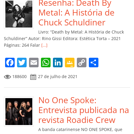
b
Resenha: Death By
A
dI
e
Li
ar
o
p
n
Cl
n
til
Metal: A História de
o
p
a
k
h
Chuck Schuldiner
k
ss
ar
Livro: “Death by Metal: A História de Chuck
ro
Schuldiner” Autor: Rino Gissi Editora: Estética Torta – 2021
Páginas: 264 Falar
[…]
o
m
F
T
E
W
Li
G
C
C
a
w
m
h
n
o
o
o
188600
27 de julho de 2021
c
itt
ai
at
k
o
p
m
e
er
l
s
e
gl
y
p
b
No One Spoke:
A
dI
e
Li
ar
o
p
n
Cl
n
til
Entrevista publicada na
o
p
a
k
h
revista Roadie Crew
k
ss
ar
A banda catarinense NO ONE SPOKE, que