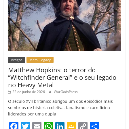
Artigos
Metal Legacy
Matthew Hopkins: o terror do
“Witchfinder General” e o seu legado
no Heavy Metal
22 de junho de 2026
WarGodsPress
O século XVII britânico abrigou um dos episódios mais
sombrios de histeria coletiva, fanatismo e carnificina
liderados por uma dupla
F
T
E
W
Li
G
C
C