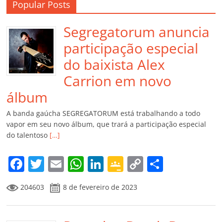
Popular Posts
Segregatorum anuncia
participação especial
do baixista Alex
Carrion em novo
álbum
A banda gaúcha SEGREGATORUM está trabalhando a todo
vapor em seu novo álbum, que trará a participação especial
do talentoso
[…]
F
T
E
W
Li
G
C
C
a
w
m
h
n
o
o
o
204603
8 de fevereiro de 2023
c
itt
ai
at
k
o
p
m
e
er
l
s
e
gl
y
p