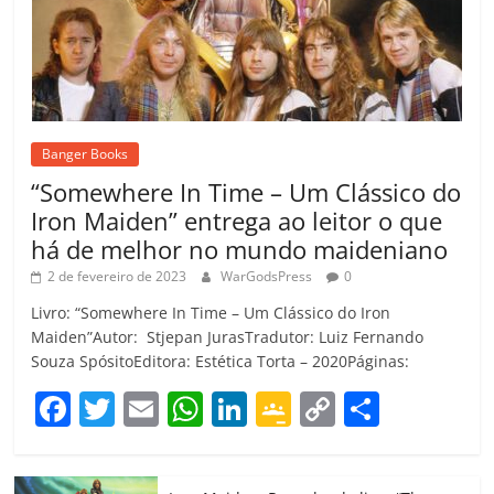
Banger Books
“Somewhere In Time – Um Clássico do
Iron Maiden” entrega ao leitor o que
há de melhor no mundo maideniano
2 de fevereiro de 2023
WarGodsPress
0
Livro: “Somewhere In Time – Um Clássico do Iron
Maiden”Autor: Stjepan JurasTradutor: Luiz Fernando
Souza SpósitoEditora: Estética Torta – 2020Páginas:
F
T
E
W
Li
G
C
C
a
w
m
h
n
o
o
o
c
itt
ai
at
k
o
p
m