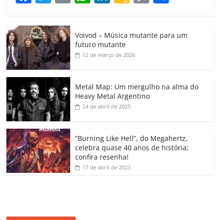
a
w
m
h
n
o
o
o
c
itt
ai
at
k
o
p
m
Voivod – Música mutante para um
e
er
l
s
e
gl
y
p
futuro mutante
b
A
dI
e
Li
ar
12 de março de 2026
o
p
n
Cl
n
til
o
p
a
k
h
Metal Map: Um mergulho na alma do
Heavy Metal Argentino
k
ss
ar
24 de abril de 2025
ro
o
“Burning Like Hell”, do Megahertz,
m
celebra quase 40 anos de história;
confira resenha!
17 de abril de 2023