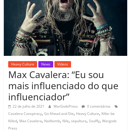
Heavy Culture
News
Vídeos
Max Cavalera: “Eu sou
mais influenciado do que
influenciador”
22 de julho de 2021
WarGodsPress
0 comentários
,
,
,
Cavalera Conspiracy
Go Ahead and Die
Heavy Culture
Killer be
,
,
,
,
,
,
Killed
Max Cavalera
Nailbomb
Nile
sepultura
Soulfly
Wargods
Press