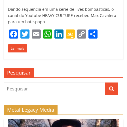
Dando sequência em uma série de lives bombásticas, o
canal do Youtube HEAVY CULTURE recebeu Max Cavalera
para um bate-papo
F
T
E
W
Li
G
C
C
a
w
m
h
n
o
o
o
Ler mais
c
itt
ai
at
k
o
p
m
e
er
l
s
e
gl
y
p
b
A
dI
e
Li
ar
Pesquisar
o
p
n
Cl
n
til
o
p
a
k
h
k
ss
ar
ro
Metal Legacy Media
o
m