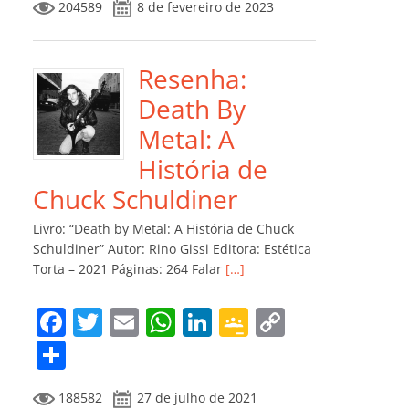
204589
8 de fevereiro de 2023
e
er
l
s
e
gl
y
m
b
A
dI
e
Li
p
o
p
n
Cl
n
ar
Resenha:
o
p
a
k
til
Death By
k
ss
h
Metal: A
ro
ar
História de
o
Chuck Schuldiner
m
Livro: “Death by Metal: A História de Chuck
Schuldiner” Autor: Rino Gissi Editora: Estética
Torta – 2021 Páginas: 264 Falar
[…]
F
T
E
W
Li
G
C
a
w
m
h
n
o
o
C
c
itt
ai
at
k
o
p
o
188582
27 de julho de 2021