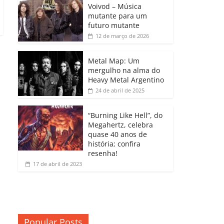
b
A
dI
e
Li
Voivod – Música
p
mutante para um
o
p
n
Cl
n
ar
futuro mutante
12 de março de 2026
o
p
a
k
til
k
ss
h
Metal Map: Um
ro
mergulho na alma do
ar
Heavy Metal Argentino
o
24 de abril de 2025
m
“Burning Like Hell”, do
Megahertz, celebra
quase 40 anos de
história; confira
resenha!
17 de abril de 2023
Popular Posts