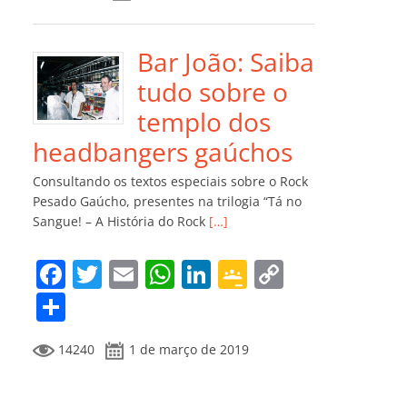
e
er
l
s
e
gl
y
m
b
A
dI
e
Li
p
o
p
n
Cl
n
ar
Bar João: Saiba
o
p
a
k
til
tudo sobre o
k
ss
h
templo dos
ro
ar
headbangers gaúchos
o
Consultando os textos especiais sobre o Rock
m
Pesado Gaúcho, presentes na trilogia “Tá no
Sangue! – A História do Rock
[…]
F
T
E
W
Li
G
C
a
w
m
h
n
o
o
C
c
itt
ai
at
k
o
p
o
14240
1 de março de 2019
e
er
l
s
e
gl
y
m
b
A
dI
e
Li
p