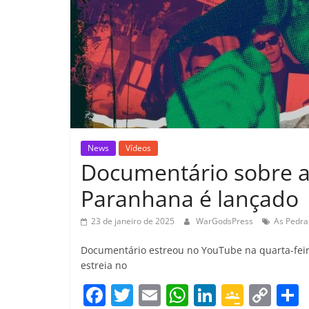
News
Vídeos
Documentário sobre a 
Paranhana é lançado
23 de janeiro de 2025
WarGodsPress
As Pedras
Documentário estreou no YouTube na quarta-feira
estreia no
F
T
E
W
Li
G
C