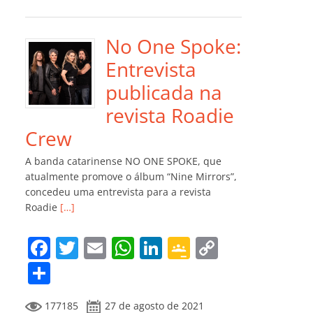
e
er
l
s
e
gl
y
m
b
A
dI
e
Li
p
o
p
n
Cl
n
ar
No One Spoke:
o
p
a
k
til
Entrevista
k
ss
h
publicada na
ro
ar
revista Roadie
o
Crew
m
A banda catarinense NO ONE SPOKE, que
atualmente promove o álbum “Nine Mirrors”,
concedeu uma entrevista para a revista
Roadie
[…]
F
T
E
W
Li
G
C
a
w
m
h
n
o
o
C
c
itt
ai
at
k
o
p
o
177185
27 de agosto de 2021