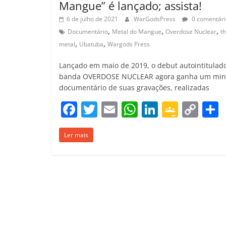
Mangue” é lançado; assista!
6 de julho de 2021
WarGodsPress
0 comentári
,
,
,
Documentário
Metal do Mangue
Overdose Nuclear
t
,
,
metal
Ubatuba
Wargods Press
Lançado em maio de 2019, o debut autointitulad
banda OVERDOSE NUCLEAR agora ganha um min
documentário de suas gravações, realizadas
F
T
E
W
Li
G
C
a
w
m
h
n
o
o
Ler mais
c
itt
ai
at
k
o
p
e
er
l
s
e
gl
y
b
A
dI
e
Li
o
p
n
Cl
n
t
o
p
a
k
k
ss