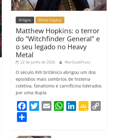
Artigos
Metal Legacy
Matthew Hopkins: o terror
do “Witchfinder General” e
o seu legado no Heavy
Metal
22 de junho de 2026
WarGodsPress
O século XVII britânico abrigou um dos
episódios mais sombrios de histeria
coletiva, fanatismo e carnificina liderados
por uma dupla
F
T
E
W
Li
G
C
a
w
m
h
n
o
o
C
c
itt
ai
at
k
o
p
o
e
er
l
s
e
gl
y
m