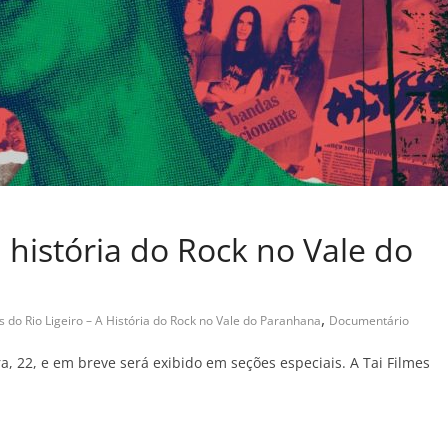
história do Rock no Vale do
,
 do Rio Ligeiro – A História do Rock no Vale do Paranhana
Documentário
, 22, e em breve será exibido em seções especiais. A Tai Filmes
C