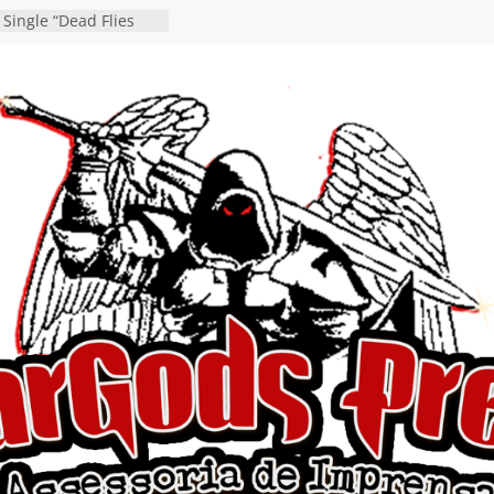
 Single “Dead Flies
stá nas plataformas em
orge A. Romero
osen detalha a
 “Fly Rig” definitivo
festival Hell’s Heroes
 vídeo de guitar & bass
de “Eclipse”, segundo
bum “Dreaming”
estiona a
o e a artificialidade
ingle e videoclipe de
ams”
nda gaúcha de Heavy
o debut “Hellforge”