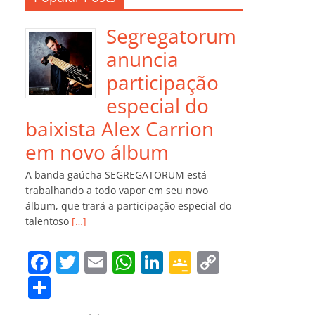
Segregatorum
anuncia
participação
especial do
baixista Alex Carrion
em novo álbum
A banda gaúcha SEGREGATORUM está
trabalhando a todo vapor em seu novo
álbum, que trará a participação especial do
talentoso
[…]
F
T
E
W
Li
G
C
a
w
m
h
n
o
o
C
c
itt
ai
at
k
o
p
o