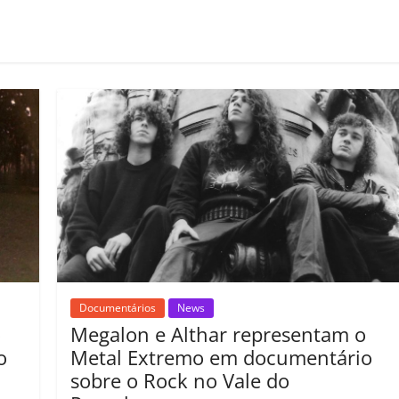
o
m
p
ar
il
h
ar
Documentários
News
o
Megalon e Althar representam o
o
Metal Extremo em documentário
sobre o Rock no Vale do