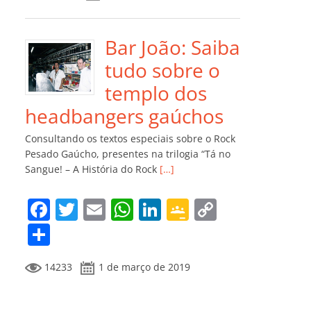
e
er
l
s
e
gl
y
m
b
A
dI
e
Li
p
o
p
n
Cl
n
ar
Bar João: Saiba
o
p
a
k
til
tudo sobre o
k
ss
h
templo dos
ro
ar
headbangers gaúchos
o
Consultando os textos especiais sobre o Rock
m
Pesado Gaúcho, presentes na trilogia “Tá no
Sangue! – A História do Rock
[…]
F
T
E
W
Li
G
C
a
w
m
h
n
o
o
C
c
itt
ai
at
k
o
p
o
14233
1 de março de 2019
e
er
l
s
e
gl
y
m
b
A
dI
e
Li
p