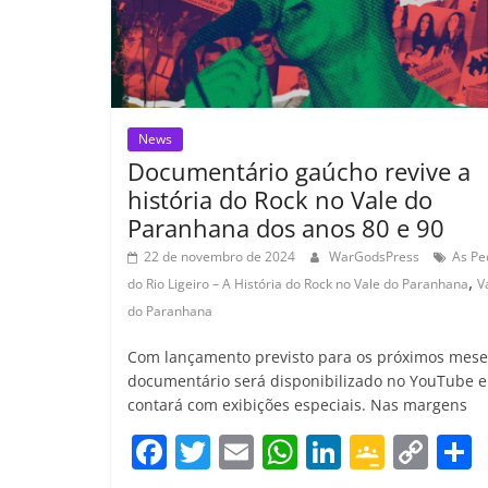
ro
o
m
News
Documentário gaúcho revive a
história do Rock no Vale do
Paranhana dos anos 80 e 90
22 de novembro de 2024
WarGodsPress
As Pe
,
do Rio Ligeiro – A História do Rock no Vale do Paranhana
V
do Paranhana
Com lançamento previsto para os próximos mese
documentário será disponibilizado no YouTube e
contará com exibições especiais. Nas margens
F
T
E
W
Li
G
C
a
w
m
h
n
o
o