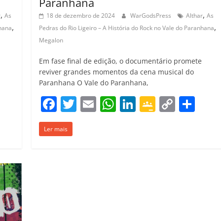
Paranhana
,
,
r
As
18 de dezembro de 2024
WarGodsPress
Althar
As
,
,
nhana
Pedras do Rio Ligeiro – A História do Rock no Vale do Paranhana
Megalon
Em fase final de edição, o documentário promete
reviver grandes momentos da cena musical do
Paranhana O Vale do Paranhana,
C
F
T
E
W
Li
G
C
C
o
a
w
m
h
n
o
o
o
m
Ler mais
c
itt
ai
at
k
o
p
m
p
e
er
l
s
e
gl
y
p
ar
b
A
dI
e
Li
ar
il
o
p
n
Cl
n
til
h
o
p
a
k
h
ar
k
ss
ar