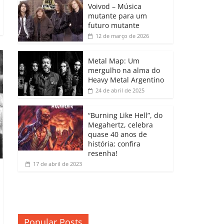
b
A
dI
e
Li
Voivod – Música
p
mutante para um
o
p
n
Cl
n
ar
futuro mutante
12 de março de 2026
o
p
a
k
til
k
ss
h
Metal Map: Um
ro
mergulho na alma do
ar
Heavy Metal Argentino
o
24 de abril de 2025
m
“Burning Like Hell”, do
Megahertz, celebra
quase 40 anos de
história; confira
resenha!
17 de abril de 2023
Popular Posts