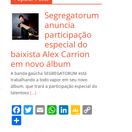
Segregatorum
anuncia
participação
especial do
baixista Alex Carrion
em novo álbum
A banda gaúcha SEGREGATORUM está
trabalhando a todo vapor em seu novo
álbum, que trará a participação especial do
talentoso
[…]
F
T
E
W
Li
G
C
a
w
m
h
n
o
o
C
c
itt
ai
at
k
o
p
o