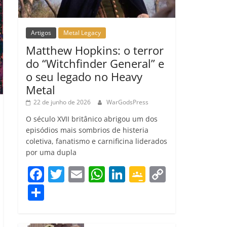
Artigos
Metal Legacy
Matthew Hopkins: o terror
do “Witchfinder General” e
o seu legado no Heavy
Metal
22 de junho de 2026
WarGodsPress
O século XVII britânico abrigou um dos
episódios mais sombrios de histeria
coletiva, fanatismo e carnificina liderados
por uma dupla
F
T
E
W
Li
G
C
a
w
m
h
n
o
o
C
c
itt
ai
at
k
o
p
o
e
er
l
s
e
gl
y
m