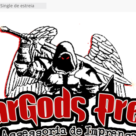
Single de estreia
” chega ao Spotify e
ia EP para o próximo
 vídeo de guitar & bass
de “Eclipse”, segundo
bum “Dreaming”
estiona a
o e a artificialidade
ingle e videoclipe de
ams”
nda gaúcha de Heavy
o debut “Hellforge”
 Single “Dead Flies
stá nas plataformas em
orge A. Romero