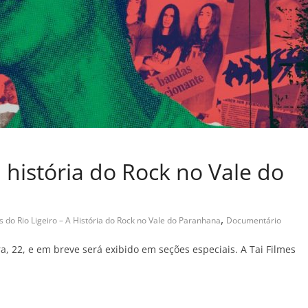
história do Rock no Vale do
,
 do Rio Ligeiro – A História do Rock no Vale do Paranhana
Documentário
, 22, e em breve será exibido em seções especiais. A Tai Filmes
C