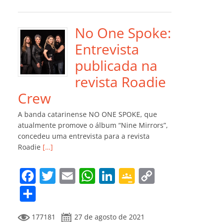
e
er
l
s
e
gl
y
m
b
A
dI
e
Li
p
o
p
n
Cl
n
ar
No One Spoke:
o
p
a
k
til
Entrevista
k
ss
h
publicada na
ro
ar
revista Roadie
o
Crew
m
A banda catarinense NO ONE SPOKE, que
atualmente promove o álbum “Nine Mirrors”,
concedeu uma entrevista para a revista
Roadie
[…]
F
T
E
W
Li
G
C
a
w
m
h
n
o
o
C
c
itt
ai
at
k
o
p
o
177181
27 de agosto de 2021