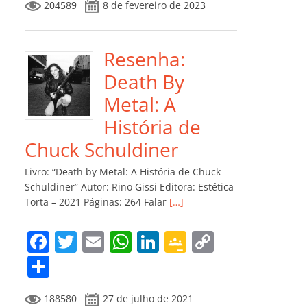
204589
8 de fevereiro de 2023
e
er
l
s
e
gl
y
m
b
A
dI
e
Li
p
o
p
n
Cl
n
ar
Resenha:
o
p
a
k
til
Death By
k
ss
h
Metal: A
ro
ar
História de
o
Chuck Schuldiner
m
Livro: “Death by Metal: A História de Chuck
Schuldiner” Autor: Rino Gissi Editora: Estética
Torta – 2021 Páginas: 264 Falar
[…]
F
T
E
W
Li
G
C
a
w
m
h
n
o
o
C
c
itt
ai
at
k
o
p
o
188580
27 de julho de 2021