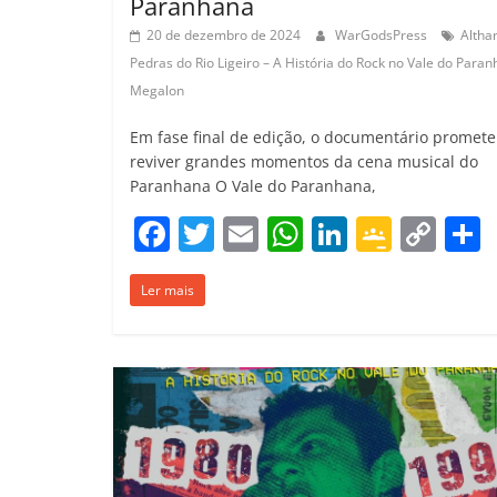
Paranhana
20 de dezembro de 2024
WarGodsPress
Altha
Pedras do Rio Ligeiro – A História do Rock no Vale do Para
Megalon
Em fase final de edição, o documentário promete
reviver grandes momentos da cena musical do
Paranhana O Vale do Paranhana,
F
T
E
W
Li
G
C
a
w
m
h
n
o
o
Ler mais
c
itt
ai
at
k
o
p
e
er
l
s
e
gl
y
b
A
dI
e
Li
o
p
n
Cl
n
t
o
p
a
k
k
ss