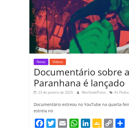
News
Vídeos
Documentário sobre a 
Paranhana é lançado
23 de janeiro de 2025
WarGodsPress
As Pedras
Documentário estreou no YouTube na quarta-feira
estreia no
F
T
E
W
Li
G
C