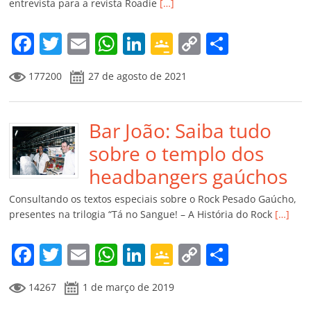
entrevista para a revista Roadie
[…]
o
m
F
T
E
W
Li
G
C
C
a
w
m
h
n
o
o
o
177200
27 de agosto de 2021
c
itt
ai
at
k
o
p
m
e
er
l
s
e
gl
y
p
b
Bar João: Saiba tudo
A
dI
e
Li
ar
o
p
n
Cl
n
til
sobre o templo dos
o
p
a
k
h
headbangers gaúchos
k
ss
ar
Consultando os textos especiais sobre o Rock Pesado Gaúcho,
ro
presentes na trilogia “Tá no Sangue! – A História do Rock
[…]
o
F
T
E
W
Li
G
C
C
m
a
w
m
h
n
o
o
o
14267
1 de março de 2019
c
itt
ai
at
k
o
p
m