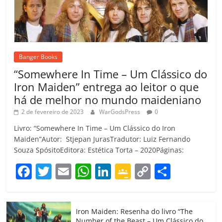
Banger Books
“Somewhere In Time – Um Clássico do
Iron Maiden” entrega ao leitor o que
há de melhor no mundo maideniano
2 de fevereiro de 2023
WarGodsPress
0
Livro: “Somewhere In Time – Um Clássico do Iron
Maiden”Autor: Stjepan JurasTradutor: Luiz Fernando
Souza SpósitoEditora: Estética Torta – 2020Páginas:
F
T
E
W
Li
G
C
C
a
w
m
h
n
o
o
o
c
itt
ai
at
k
o
p
m
Iron Maiden: Resenha do livro “The
e
er
l
s
e
gl
y
p
Number of the Beast – Um Clássico do