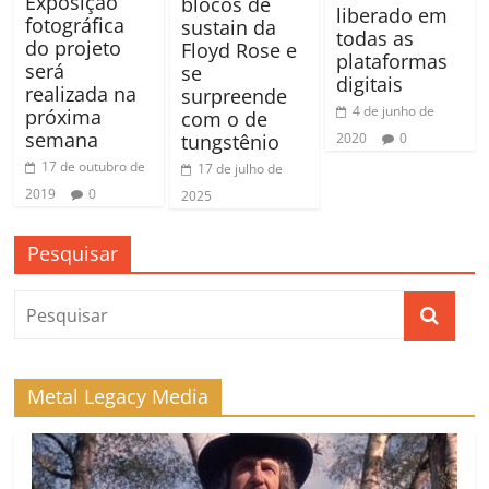
Exposição
blocos de
liberado em
fotográfica
sustain da
todas as
do projeto
Floyd Rose e
plataformas
será
se
digitais
realizada na
surpreende
4 de junho de
próxima
com o de
semana
tungstênio
2020
0
17 de outubro de
17 de julho de
2019
0
2025
Pesquisar
Metal Legacy Media