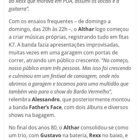
do Rexx que morava em POA, assumi os vocais e a
guitarra”.
Com os ensaios frequentes – de domingo a
domingo, das 20h às 22h –, o
Althar
logo começou
a criar músicas próprias, registrando tudo em fitas
K7. A banda fazia apresentações improvisadas,
muitas vezes em uma garagem com portas de
correr, atraindo um público crescente.
“No começo,
nosso público eram três pessoas. Mas isso foi crescendo
e culminou em um festival de canoagem, onde nós
abrimos a garagem e tocamos para uma multidão que
também veio para o show do Barão Vermelho”
,
relembra
Alessandro
, que posteriormente montou
a banda
Father’s Face
, com dois álbuns e diversos
shows na bagagem.
No final dos anos 80, o
Althar
consolidou-se como
um trio, com
Gustavo
na bateria,
Rexx
no baixo, e