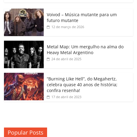
c
itt
ai
at
k
o
p
m
Voivod – Música mutante para um
e
er
l
s
e
gl
y
p
futuro mutante
b
A
dI
e
Li
ar
12 de março de 2026
o
p
n
Cl
n
til
o
p
a
k
h
Metal Map: Um mergulho na alma do
Heavy Metal Argentino
k
ss
ar
24 de abril de 2025
ro
o
“Burning Like Hell”, do Megahertz,
m
celebra quase 40 anos de história;
confira resenha!
17 de abril de 2023
Popular Posts