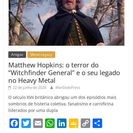
Artigos
Metal Legacy
Matthew Hopkins: o terror do
“Witchfinder General” e o seu legado
no Heavy Metal
22 de junho de 2026
WarGodsPress
O século XVII britânico abrigou um dos episódios mais
sombrios de histeria coletiva, fanatismo e carnificina
liderados por uma dupla
F
T
E
W
Li
G
C
C
a
w
m
h
n
o
o
o