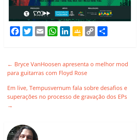
F
T
E
W
Li
G
C
C
a
w
m
h
n
o
o
o
c
itt
ai
at
k
o
p
m
e
er
l
s
e
gl
y
p
←
Bryce VanHoosen apresenta o melhor mod
b
A
dI
e
Li
ar
para guitarras com Floyd Rose
o
p
n
Cl
n
til
Em live, Tempusvernum fala sobre desafios e
o
p
a
k
h
superações no processo de gravação dos EPs
k
ss
ar
→
ro
o
m