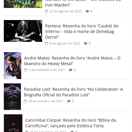
b
A
dI
e
Li
ar
Iron Maiden”
0
23 de agosto de 2022
o
p
n
Cl
n
til
o
p
a
k
h
Pantera: Resenha do livro “Caubói do
Inferno – Vida e morte de Dimebag
k
ss
ar
Darrel”
ro
0
8 de agosto de 2022
o
Andre Matos: Resenha do livro “Andre Matos – O
m
Maestro do Heavy Metal”
0
6 de novembro de 2021
Paradise Lost: Resenha do livro “No Celebration: A
Biografia Oficial do Paradise Lost”
0
29 de outubro de 2021
Cannnibal Corpse: Resenha do livro “Bíblia da
Carnificina”, lançado pela Estética Torta
0
26 de setembro de 2021