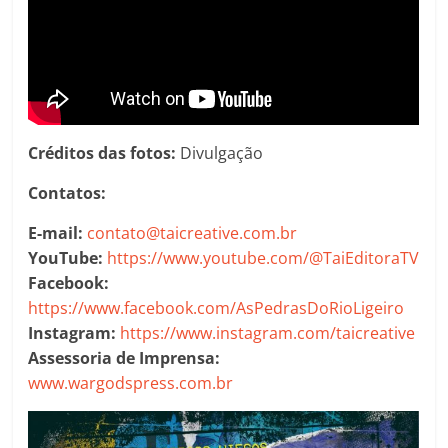
Créditos das fotos:
Divulgação
Contatos:
E-mail:
contato@taicreative.com.br
YouTube:
https://www.youtube.com/@TaiEditoraTV
Facebook:
https://www.facebook.com/AsPedrasDoRioLigeiro
Instagram:
https://www.instagram.com/taicreative
Assessoria de Imprensa:
www.wargodspress.com.br