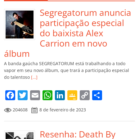
Segregatorum anuncia
participação especial
do baixista Alex
Carrion em novo
álbum
A banda gaúcha SEGREGATORUM está trabalhando a todo
vapor em seu novo álbum, que trará a participação especial
do talentoso
[…]
F
T
E
W
Li
G
C
C
a
w
m
h
n
o
o
o
204608
8 de fevereiro de 2023
c
itt
ai
at
k
o
p
m
e
er
l
s
e
gl
y
p
b
Resenha: Death By
A
dI
e
Li
ar