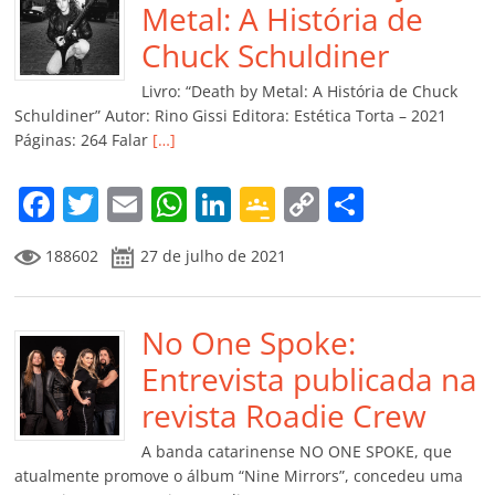
o
p
n
Cl
n
til
Metal: A História de
o
p
a
k
h
Chuck Schuldiner
k
ss
ar
Livro: “Death by Metal: A História de Chuck
ro
Schuldiner” Autor: Rino Gissi Editora: Estética Torta – 2021
Páginas: 264 Falar
[…]
o
m
F
T
E
W
Li
G
C
C
a
w
m
h
n
o
o
o
188602
27 de julho de 2021
c
itt
ai
at
k
o
p
m
e
er
l
s
e
gl
y
p
b
No One Spoke:
A
dI
e
Li
ar
o
p
n
Cl
n
til
Entrevista publicada na
o
p
a
k
h
revista Roadie Crew
k
ss
ar
A banda catarinense NO ONE SPOKE, que
ro
atualmente promove o álbum “Nine Mirrors”, concedeu uma