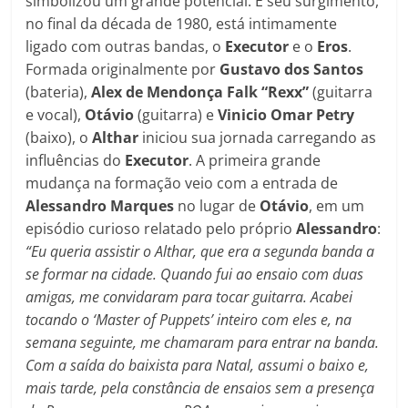
simbolizou um grande potencial. E seu surgimento,
no final da década de 1980, está intimamente
ligado com outras bandas, o
Executor
e o
Eros
.
Formada originalmente por
Gustavo dos Santos
(bateria),
Alex de Mendonça Falk “Rexx”
(guitarra
e vocal),
Otávio
(guitarra) e
Vinicio
Omar
Petry
(baixo), o
Althar
iniciou sua jornada carregando as
influências do
Executor
. A primeira grande
mudança na formação veio com a entrada de
Alessandro Marques
no lugar de
Otávio
, em um
episódio curioso relatado pelo próprio
Alessandro
:
“Eu queria assistir o Althar, que era a segunda banda a
se formar na cidade. Quando fui ao ensaio com duas
amigas, me convidaram para tocar guitarra. Acabei
tocando o ‘Master of Puppets’ inteiro com eles e, na
semana seguinte, me chamaram para entrar na banda.
Com a saída do baixista para Natal, assumi o baixo e,
mais tarde, pela constância de ensaios sem a presença