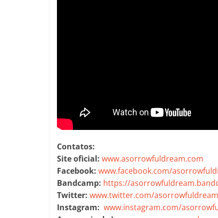
Contatos:
Site oficial:
www.asorrowfuldream.com
Facebook:
www.facebook.com/asorrowful
Bandcamp:
https://asorrowfuldream.ban
Twitter:
www.twitter.com/asorrowfuldrea
Instagram:
www.instagram.com/asorrowf