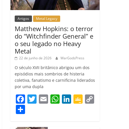
Artigos
Metal Legacy
Matthew Hopkins: o terror
do “Witchfinder General” e
o seu legado no Heavy
Metal
22 de junho de 2026
WarGodsPress
O século XVII britânico abrigou um dos
episódios mais sombrios de histeria
coletiva, fanatismo e carnificina liderados
por uma dupla
F
T
E
W
Li
G
C
a
w
m
h
n
o
o
C
c
itt
ai
at
k
o
p
o
e
er
l
s
e
gl
y
m