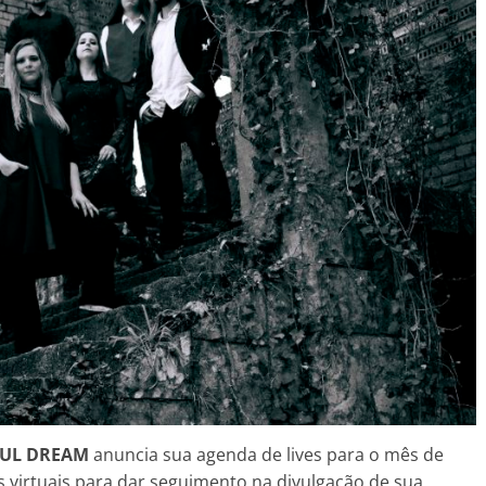
UL DREAM
anuncia sua agenda de lives para o mês de
 virtuais para dar seguimento na divulgação de sua