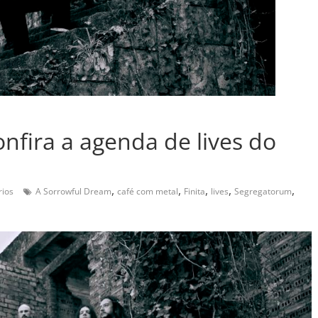
nfira a agenda de lives do
,
,
,
,
,
ios
A Sorrowful Dream
café com metal
Finita
lives
Segregatorum