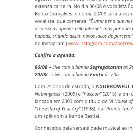
extensa carreira. No dia 06/08 o vocalista
Bento Gonçalves, e no dia 20/08 será a vez
vocalista, que comenta:
“É uma pena que nos 
as pessoas apenas pela internet, mas por outro
bandas, criando assim novos laços de parceria”
no Instagram (
www.instagram.com/asorro
Confira a agenda:
06/08
– Live com a banda
Segregatorum
às 2
20/08
– Live com a banda
Finita
às 20h
Com 24 anos de estrada, o
A SORROWFUL
Nothingness”
(2009) e
“Passion”
(2015), além 
lançada em 2003 com o título de
“A House o
“The Echo of Your Cry”
(1998), da
“Promo-Tape
um split com a banda Bestial.
Conhecidos pela versatilidade musical ao in