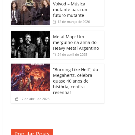
b
A
dI
e
Li
Voivod – Música
p
mutante para um
o
p
n
Cl
n
ar
futuro mutante
12 de março de 2026
o
p
a
k
til
k
ss
h
Metal Map: Um
ro
mergulho na alma do
ar
Heavy Metal Argentino
o
24 de abril de 2025
m
“Burning Like Hell”, do
Megahertz, celebra
quase 40 anos de
história; confira
resenha!
17 de abril de 2023
Popular Posts