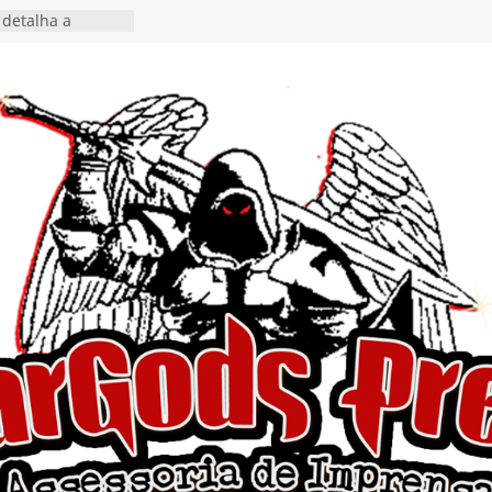
 o single “Keep
live!” e detalha
ovo álbum
detalha a
 Rig” definitivo
ival Hell’s Heroes
tosth chega ao
ional em formato
o nas plataformas
cia show em
 Autoral” e
to do novo single
 hiato de uma
nçamento do EP
, I Begin”