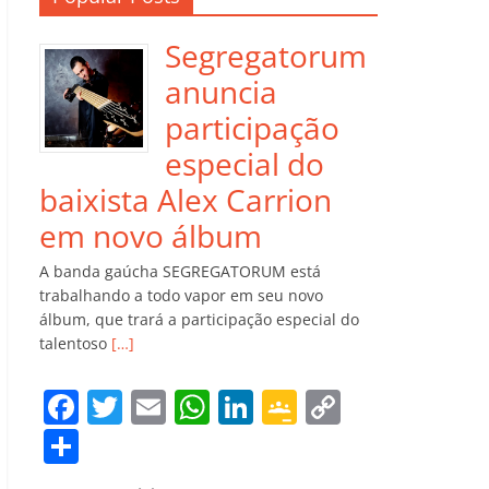
Segregatorum
anuncia
participação
especial do
baixista Alex Carrion
em novo álbum
A banda gaúcha SEGREGATORUM está
trabalhando a todo vapor em seu novo
álbum, que trará a participação especial do
talentoso
[…]
F
T
E
W
Li
G
C
a
w
m
h
n
o
o
C
c
itt
ai
at
k
o
p
o