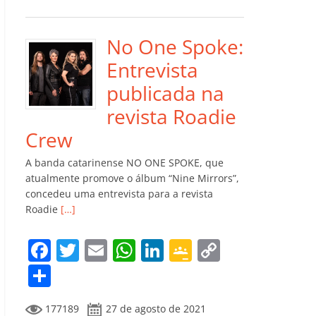
e
er
l
s
e
gl
y
m
b
A
dI
e
Li
p
o
p
n
Cl
n
ar
No One Spoke:
o
p
a
k
til
Entrevista
k
ss
h
publicada na
ro
ar
revista Roadie
o
Crew
m
A banda catarinense NO ONE SPOKE, que
atualmente promove o álbum “Nine Mirrors”,
concedeu uma entrevista para a revista
Roadie
[…]
F
T
E
W
Li
G
C
a
w
m
h
n
o
o
C
c
itt
ai
at
k
o
p
o
177189
27 de agosto de 2021