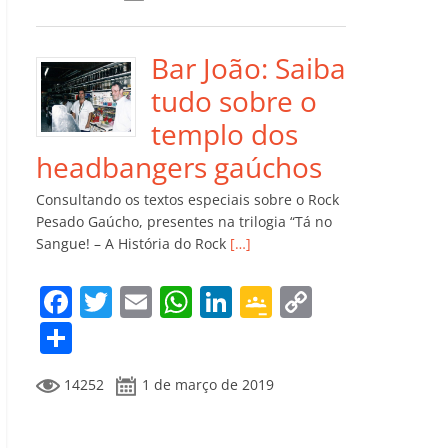
e
er
l
s
e
gl
y
m
b
A
dI
e
Li
p
o
p
n
Cl
n
ar
Bar João: Saiba
o
p
a
k
til
tudo sobre o
k
ss
h
templo dos
ro
ar
headbangers gaúchos
o
Consultando os textos especiais sobre o Rock
m
Pesado Gaúcho, presentes na trilogia “Tá no
Sangue! – A História do Rock
[…]
F
T
E
W
Li
G
C
a
w
m
h
n
o
o
C
c
itt
ai
at
k
o
p
o
14252
1 de março de 2019
e
er
l
s
e
gl
y
m
b
A
dI
e
Li
p