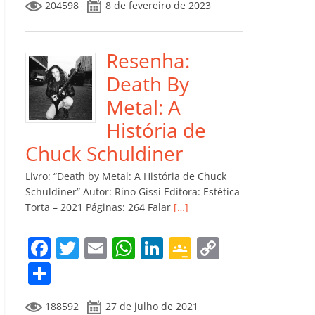
204598
8 de fevereiro de 2023
e
er
l
s
e
gl
y
m
b
A
dI
e
Li
p
o
p
n
Cl
n
ar
Resenha:
o
p
a
k
til
Death By
k
ss
h
Metal: A
ro
ar
História de
o
Chuck Schuldiner
m
Livro: “Death by Metal: A História de Chuck
Schuldiner” Autor: Rino Gissi Editora: Estética
Torta – 2021 Páginas: 264 Falar
[…]
F
T
E
W
Li
G
C
a
w
m
h
n
o
o
C
c
itt
ai
at
k
o
p
o
188592
27 de julho de 2021