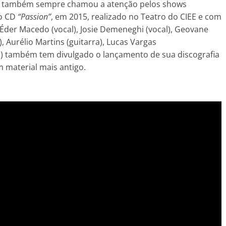
M
também sempre chamou a atenção pelos shows
do CD
“Passion”
, em 2015, realizado no Teatro do CIEE e com
 Éder Macedo (vocal), Josie Demeneghi (vocal), Geovane
), Aurélio Martins (guitarra), Lucas Vargas
ria) também tem divulgado o lançamento de sua discografia
 material mais antigo.