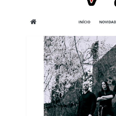
Wargods
INÍCIO
NOVIDAD
Press
Assessoria
e
Conteúdos