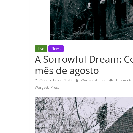
Live
News
A Sorrowful Dream: Co
mês de agosto
29 de julho de 2020
WarGodsPress
0 comentár
Wargods Press