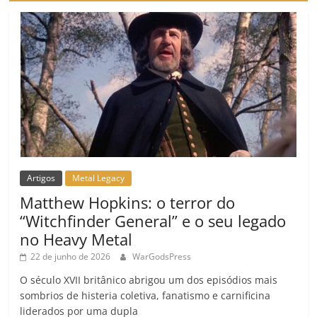
o
m
Artigos
Metal Legacy
Matthew Hopkins: o terror do
“Witchfinder General” e o seu legado
no Heavy Metal
22 de junho de 2026
WarGodsPress
O século XVII britânico abrigou um dos episódios mais
sombrios de histeria coletiva, fanatismo e carnificina
liderados por uma dupla