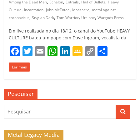
,
,
,
,
Among the Dead Men
Echelon
Entrails
Hail of Bullets
Heavy
,
,
,
,
Culture
Incantation
John McEntee
Massacre
metal against
,
,
,
,
coronavirus
Stygian Dark
Tom Warrior
Ursinne
Wargods Press
Em live realizada no dia 18/12, o canal do YouTube HEAVY
CULTURE bateu um papo com Dave Ingram, vocalista da
F
T
E
W
Li
G
C
C
a
w
m
h
n
o
o
o
Ler mais
c
itt
ai
at
k
o
p
m
e
er
l
s
e
gl
y
p
b
A
dI
e
Li
ar
Pesquisar
o
p
n
Cl
n
til
o
p
a
k
h
k
ss
ar
ro
Metal Legacy Media