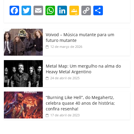
F
T
E
W
Li
G
C
C
a
w
m
h
n
o
o
o
c
itt
ai
at
k
o
p
m
Voivod – Música mutante para um
e
er
l
s
e
gl
y
p
futuro mutante
b
A
dI
e
Li
ar
12 de março de 2026
o
p
n
Cl
n
til
o
p
a
k
h
Metal Map: Um mergulho na alma do
Heavy Metal Argentino
k
ss
ar
24 de abril de 2025
ro
o
“Burning Like Hell”, do Megahertz,
m
celebra quase 40 anos de história;
confira resenha!
17 de abril de 2023