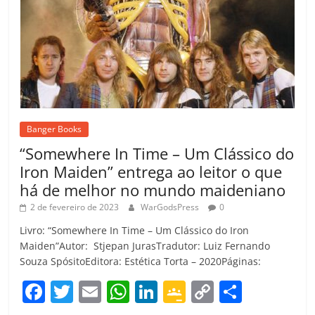
Banger Books
“Somewhere In Time – Um Clássico do
Iron Maiden” entrega ao leitor o que
há de melhor no mundo maideniano
2 de fevereiro de 2023
WarGodsPress
0
Livro: “Somewhere In Time – Um Clássico do Iron
Maiden”Autor: Stjepan JurasTradutor: Luiz Fernando
Souza SpósitoEditora: Estética Torta – 2020Páginas:
F
T
E
W
Li
G
C
C
a
w
m
h
n
o
o
o