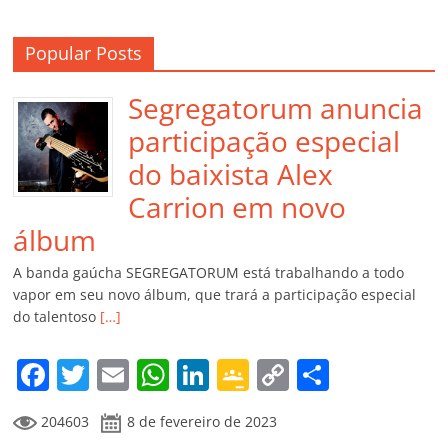
Popular Posts
Segregatorum anuncia
participação especial
do baixista Alex
Carrion em novo
álbum
A banda gaúcha SEGREGATORUM está trabalhando a todo
vapor em seu novo álbum, que trará a participação especial
do talentoso
[…]
F
T
E
W
Li
G
C
C
a
w
m
h
n
o
o
o
204603
8 de fevereiro de 2023
c
itt
ai
at
k
o
p
m