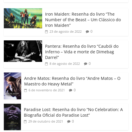
c
itt
ai
at
k
o
p
m
Iron Maiden: Resenha do livro “The
e
er
l
s
e
gl
y
p
Number of the Beast – Um Clássico do
b
A
dI
e
Li
ar
Iron Maiden”
0
23 de agosto de 2022
o
p
n
Cl
n
til
o
p
a
k
h
Pantera: Resenha do livro “Caubói do
Inferno – Vida e morte de Dimebag
k
ss
ar
Darrel”
ro
0
8 de agosto de 2022
o
Andre Matos: Resenha do livro “Andre Matos – O
m
Maestro do Heavy Metal”
0
6 de novembro de 2021
Paradise Lost: Resenha do livro “No Celebration: A
Biografia Oficial do Paradise Lost”
0
29 de outubro de 2021