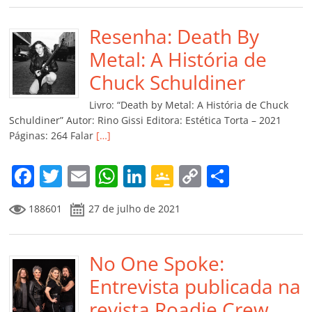
e
er
l
s
e
gl
y
p
b
Resenha: Death By
A
dI
e
Li
ar
o
p
n
Cl
n
til
Metal: A História de
o
p
a
k
h
Chuck Schuldiner
k
ss
ar
Livro: “Death by Metal: A História de Chuck
ro
Schuldiner” Autor: Rino Gissi Editora: Estética Torta – 2021
Páginas: 264 Falar
[…]
o
m
F
T
E
W
Li
G
C
C
a
w
m
h
n
o
o
o
188601
27 de julho de 2021
c
itt
ai
at
k
o
p
m
e
er
l
s
e
gl
y
p
b
No One Spoke:
A
dI
e
Li
ar
o
p
n
Cl
n
til
Entrevista publicada na
o
p
a
k
h
revista Roadie Crew