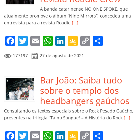
k
ss
ar
A banda catarinense NO ONE SPOKE, que
ro
atualmente promove o álbum “Nine Mirrors”, concedeu uma
entrevista para a revista Roadie
[…]
o
m
F
T
E
W
Li
G
C
C
a
w
m
h
n
o
o
o
177197
27 de agosto de 2021
c
itt
ai
at
k
o
p
m
e
er
l
s
e
gl
y
p
b
Bar João: Saiba tudo
A
dI
e
Li
ar
o
p
n
Cl
n
til
sobre o templo dos
o
p
a
k
h
headbangers gaúchos
k
ss
ar
Consultando os textos especiais sobre o Rock Pesado Gaúcho,
ro
presentes na trilogia “Tá no Sangue! – A História do Rock
[…]
o
F
T
E
W
Li
G
C
C