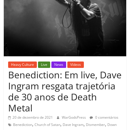
Heavy Culture
Live
News
Vídeos
Benediction: Em live, Dave
Ingram resgata trajetória
de 30 anos de Death
Metal
20 de dezembro de 2021
WarGodsPress
0 comentários
,
,
,
,
Benediction
Church of Satan
Dave Ingram
Dismember
Down