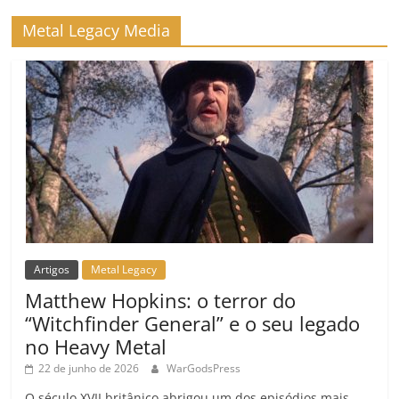
Metal Legacy Media
Artigos
Metal Legacy
Matthew Hopkins: o terror do
“Witchfinder General” e o seu legado
no Heavy Metal
22 de junho de 2026
WarGodsPress
O século XVII britânico abrigou um dos episódios mais