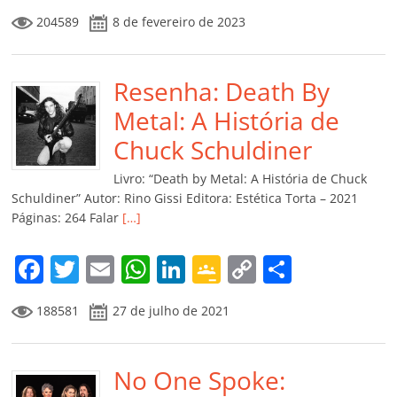
a
w
m
h
n
o
o
o
204589
8 de fevereiro de 2023
c
itt
ai
at
k
o
p
m
e
er
l
s
e
gl
y
p
b
Resenha: Death By
A
dI
e
Li
ar
o
p
n
Cl
n
til
Metal: A História de
o
p
a
k
h
Chuck Schuldiner
k
ss
ar
Livro: “Death by Metal: A História de Chuck
ro
Schuldiner” Autor: Rino Gissi Editora: Estética Torta – 2021
Páginas: 264 Falar
[…]
o
m
F
T
E
W
Li
G
C
C
a
w
m
h
n
o
o
o
188581
27 de julho de 2021
c
itt
ai
at
k
o
p
m
e
er
l
s
e
gl
y
p
b
No One Spoke:
A
dI
e
Li
ar