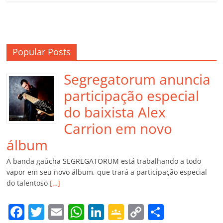
Popular Posts
Segregatorum anuncia
participação especial
do baixista Alex
Carrion em novo
álbum
A banda gaúcha SEGREGATORUM está trabalhando a todo
vapor em seu novo álbum, que trará a participação especial
do talentoso
[…]
F
T
E
W
Li
G
C
C