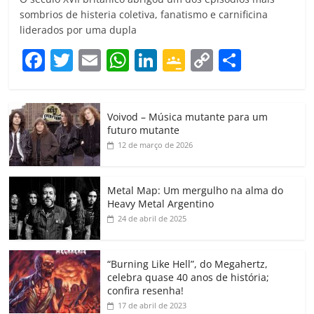
sombrios de histeria coletiva, fanatismo e carnificina
liderados por uma dupla
F
T
E
W
Li
G
C
C
a
w
m
h
n
o
o
o
c
itt
ai
at
k
o
p
m
Voivod – Música mutante para um
e
er
l
s
e
gl
y
p
futuro mutante
b
A
dI
e
Li
ar
12 de março de 2026
o
p
n
Cl
n
til
o
p
a
k
h
Metal Map: Um mergulho na alma do
Heavy Metal Argentino
k
ss
ar
24 de abril de 2025
ro
o
“Burning Like Hell”, do Megahertz,
m
celebra quase 40 anos de história;
confira resenha!
17 de abril de 2023