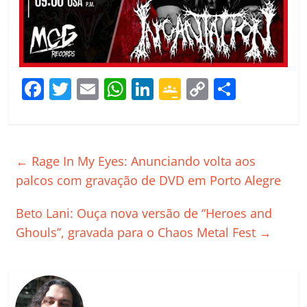
F
T
E
W
Li
G
C
C
a
w
m
h
n
o
o
o
c
itt
ai
at
k
o
p
m
e
er
l
s
e
gl
y
p
←
Rage In My Eyes: Anunciando volta aos
b
A
dI
e
Li
ar
palcos com gravação de DVD em Porto Alegre
o
p
n
Cl
n
til
Beto Lani: Ouça nova versão de “Heroes and
o
p
a
k
h
Ghouls”, gravada para o Chaos Metal Fest
→
k
ss
ar
ro
o