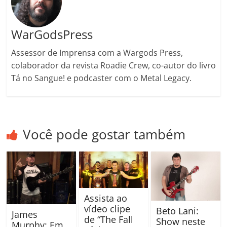
m
WarGodsPress
Assessor de Imprensa com a Wargods Press,
colaborador da revista Roadie Crew, co-autor do livro
Tá no Sangue! e podcaster com o Metal Legacy.
Você pode gostar também
Assista ao
vídeo clipe
Beto Lani:
James
de “The Fall
Show neste
Murphy: Em