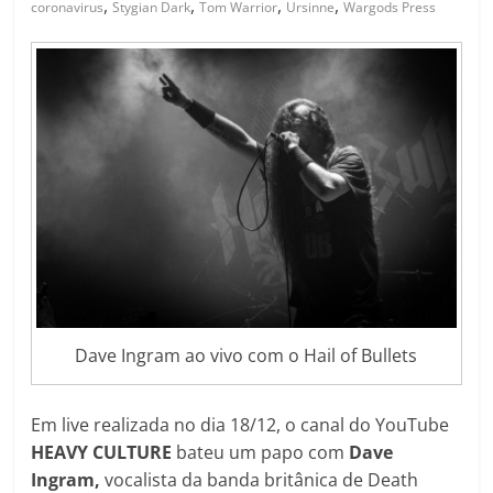
,
,
,
,
coronavirus
Stygian Dark
Tom Warrior
Ursinne
Wargods Press
Dave Ingram ao vivo com o Hail of Bullets
Em live realizada no dia 18/12, o canal do YouTube
HEAVY CULTURE
bateu um papo com
Dave
Ingram,
vocalista da banda britânica de Death