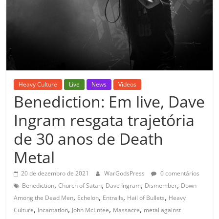
Heavy Culture
Live
News
Vídeos
Benediction: Em live, Dave
Ingram resgata trajetória
de 30 anos de Death
Metal
20 de dezembro de 2021
WarGodsPress
0 comentários
,
,
,
,
Benediction
Church of Satan
Dave Ingram
Dismember
Down
,
,
,
,
Among the Dead Men
Echelon
Entrails
Hail of Bullets
Heavy
,
,
,
,
Culture
Incantation
John McEntee
Massacre
metal against