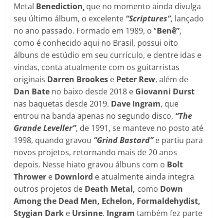
Metal
Benediction¸
que no momento ainda divulga
seu último álbum, o excelente
“Scriptures”
, lançado
no ano passado. Formado em 1989, o “
Benê”
,
como é conhecido aqui no Brasil, possui oito
álbuns de estúdio em seu currículo, e dentre idas e
vindas, conta atualmente com os guitarristas
originais
Darren Brookes
e
Peter Rew
, além de
Dan Bate
no baixo desde 2018 e
Giovanni Durst
nas baquetas desde 2019.
Dave Ingram
, que
entrou na banda apenas no segundo disco,
“The
Grande Leveller”
, de 1991, se manteve no posto até
1998, quando gravou
“Grind Bastard”
e partiu para
novos projetos, retornando mais de 20 anos
depois. Nesse hiato gravou álbuns com o
Bolt
Thrower
e
Downlord
e atualmente ainda integra
outros projetos de
Death Metal,
como
Down
Among the Dead Men, Echelon, Formaldehydist,
Stygian Dark
e
Ursinne
.
Ingram
também fez parte