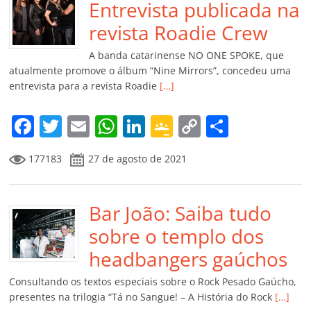
o
p
n
Cl
n
til
Entrevista publicada na
o
p
a
k
h
revista Roadie Crew
k
ss
ar
A banda catarinense NO ONE SPOKE, que
ro
atualmente promove o álbum “Nine Mirrors”, concedeu uma
entrevista para a revista Roadie
[…]
o
m
F
T
E
W
Li
G
C
C
a
w
m
h
n
o
o
o
177183
27 de agosto de 2021
c
itt
ai
at
k
o
p
m
e
er
l
s
e
gl
y
p
b
Bar João: Saiba tudo
A
dI
e
Li
ar
o
p
n
Cl
n
til
sobre o templo dos
o
p
a
k
h
headbangers gaúchos
k
ss
ar
Consultando os textos especiais sobre o Rock Pesado Gaúcho,
ro
presentes na trilogia “Tá no Sangue! – A História do Rock
[…]