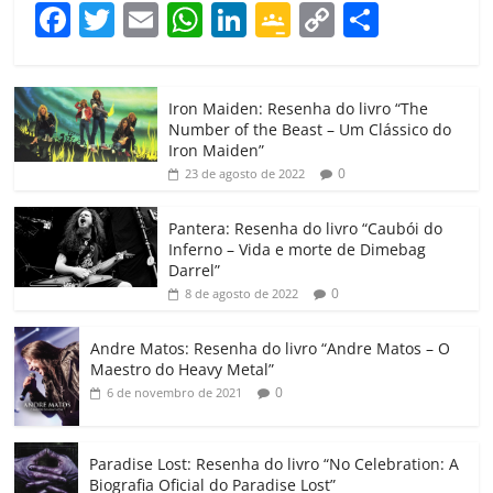
F
T
E
W
Li
G
C
C
a
w
m
h
n
o
o
o
c
itt
ai
at
k
o
p
m
Iron Maiden: Resenha do livro “The
e
er
l
s
e
gl
y
p
Number of the Beast – Um Clássico do
b
A
dI
e
Li
ar
Iron Maiden”
0
23 de agosto de 2022
o
p
n
Cl
n
til
o
p
a
k
h
Pantera: Resenha do livro “Caubói do
Inferno – Vida e morte de Dimebag
k
ss
ar
Darrel”
ro
0
8 de agosto de 2022
o
Andre Matos: Resenha do livro “Andre Matos – O
m
Maestro do Heavy Metal”
0
6 de novembro de 2021
Paradise Lost: Resenha do livro “No Celebration: A
Biografia Oficial do Paradise Lost”