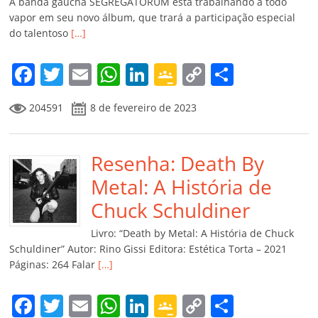
A banda gaúcha SEGREGATORUM está trabalhando a todo
vapor em seu novo álbum, que trará a participação especial
do talentoso
[…]
F
T
E
W
Li
G
C
C
a
w
m
h
n
o
o
o
204591
8 de fevereiro de 2023
c
itt
ai
at
k
o
p
m
e
er
l
s
e
gl
y
p
b
Resenha: Death By
A
dI
e
Li
ar
o
p
n
Cl
n
til
Metal: A História de
o
p
a
k
h
Chuck Schuldiner
k
ss
ar
Livro: “Death by Metal: A História de Chuck
ro
Schuldiner” Autor: Rino Gissi Editora: Estética Torta – 2021
Páginas: 264 Falar
[…]
o
m
F
T
E
W
Li
G
C
C