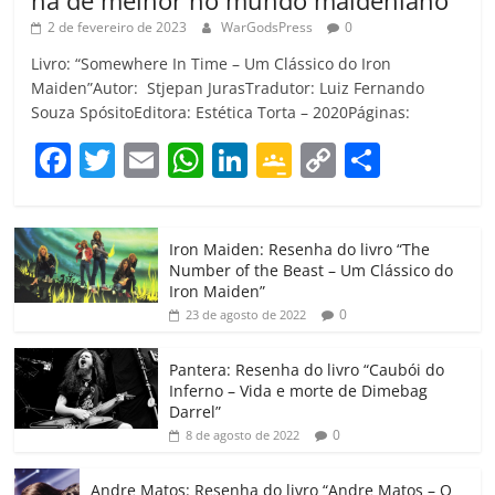
há de melhor no mundo maideniano
2 de fevereiro de 2023
WarGodsPress
0
Livro: “Somewhere In Time – Um Clássico do Iron
Maiden”Autor: Stjepan JurasTradutor: Luiz Fernando
Souza SpósitoEditora: Estética Torta – 2020Páginas:
F
T
E
W
Li
G
C
C
a
w
m
h
n
o
o
o
c
itt
ai
at
k
o
p
m
Iron Maiden: Resenha do livro “The
e
er
l
s
e
gl
y
p
Number of the Beast – Um Clássico do
b
A
dI
e
Li
ar
Iron Maiden”
0
23 de agosto de 2022
o
p
n
Cl
n
til
o
p
a
k
h
Pantera: Resenha do livro “Caubói do
Inferno – Vida e morte de Dimebag
k
ss
ar
Darrel”
ro
0
8 de agosto de 2022
o
Andre Matos: Resenha do livro “Andre Matos – O