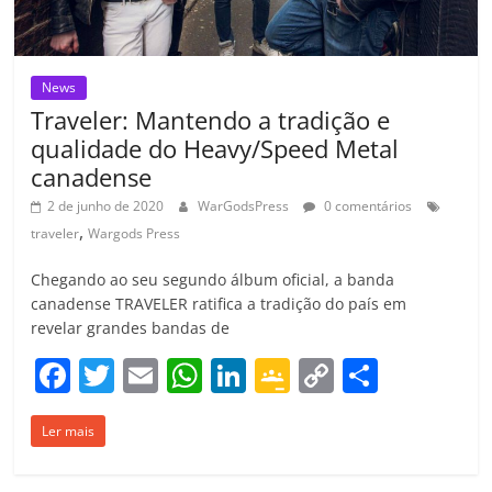
News
Traveler: Mantendo a tradição e
qualidade do Heavy/Speed Metal
canadense
2 de junho de 2020
WarGodsPress
0 comentários
,
traveler
Wargods Press
Chegando ao seu segundo álbum oficial, a banda
canadense TRAVELER ratifica a tradição do país em
revelar grandes bandas de
F
T
E
W
Li
G
C
C
a
w
m
h
n
o
o
o
Ler mais
c
itt
ai
at
k
o
p
m
e
er
l
s
e
gl
y
p