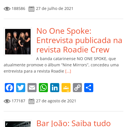
a
w
m
h
n
o
o
o
188586
27 de julho de 2021
c
itt
ai
at
k
o
p
m
e
er
l
s
e
gl
y
p
b
No One Spoke:
A
dI
e
Li
ar
o
p
n
Cl
n
til
Entrevista publicada na
o
p
a
k
h
revista Roadie Crew
k
ss
ar
A banda catarinense NO ONE SPOKE, que
ro
atualmente promove o álbum “Nine Mirrors”, concedeu uma
entrevista para a revista Roadie
[…]
o
m
F
T
E
W
Li
G
C
C
a
w
m
h
n
o
o
o
177187
27 de agosto de 2021
c
itt
ai
at
k
o
p
m
e
er
l
s
e
gl
y
p
b
Bar João: Saiba tudo
A
dI
e
Li
ar