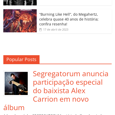
ro
o
“Burning Like Hell”, do Megahertz,
m
celebra quase 40 anos de história;
confira resenha!
17 de abril de 2023
Popular Posts
Segregatorum anuncia
participação especial
do baixista Alex
Carrion em novo
álbum