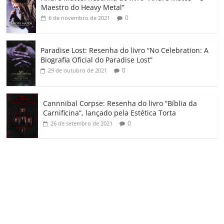
m
Maestro do Heavy Metal”
0
6 de novembro de 2021
Paradise Lost: Resenha do livro “No Celebration: A
Biografia Oficial do Paradise Lost”
0
29 de outubro de 2021
Cannnibal Corpse: Resenha do livro “Bíblia da
Carnificina”, lançado pela Estética Torta
0
26 de setembro de 2021