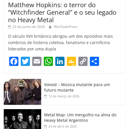
Matthew Hopkins: o terror do
“Witchfinder General” e o seu legado
no Heavy Metal
22 de junho de 2026
WarGodsPress
O século XVII britânico abrigou um dos episódios mais
sombrios de histeria coletiva, fanatismo e carnificina
liderados por uma dupla
F
T
E
W
Li
G
C
C
a
w
m
h
n
o
o
o
c
itt
ai
at
k
o
p
m
Voivod – Música mutante para um
e
er
l
s
e
gl
y
p
futuro mutante
b
A
dI
e
Li
ar
12 de março de 2026
o
p
n
Cl
n
til
o
p
a
k
h
Metal Map: Um mergulho na alma do
Heavy Metal Argentino
k
ss
ar
24 de abril de 2025