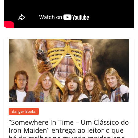
o
m
Banger Books
“Somewhere In Time – Um Clássico do
Iron Maiden” entrega ao leitor o que