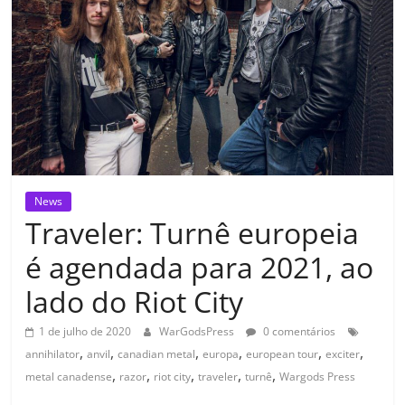
News
Traveler: Turnê europeia
é agendada para 2021, ao
lado do Riot City
1 de julho de 2020
WarGodsPress
0 comentários
,
,
,
,
,
,
annihilator
anvil
canadian metal
europa
european tour
exciter
,
,
,
,
,
metal canadense
razor
riot city
traveler
turnê
Wargods Press