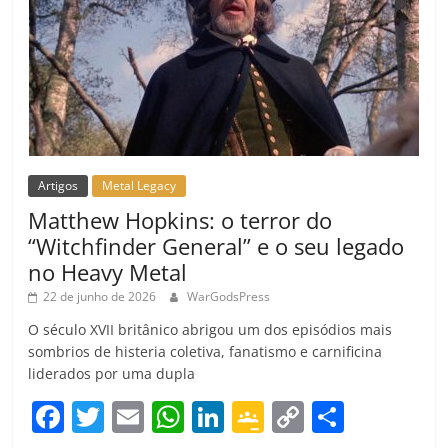
Artigos
Metal Legacy
Matthew Hopkins: o terror do
“Witchfinder General” e o seu legado
no Heavy Metal
22 de junho de 2026
WarGodsPress
O século XVII britânico abrigou um dos episódios mais
sombrios de histeria coletiva, fanatismo e carnificina
liderados por uma dupla
F
T
E
W
Li
G
C
C