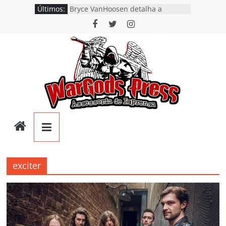
Pular
Últimos:
Bryce VanHoosen detalha a
para
construção do “Fly Rig” definitivo
após show no festival Hell’s Heroes
o
Novo álbum do Litosth chega ao
conteúdo
mercado internacional em formato
físico e é lançado nas plataformas
digitais
Ostra Coisa anuncia show em
Ubatuba na “Noite Autoral” e
prepara lançamento do novo single
“O Último Sopro”
Wargods
Laconist encerra hiato de uma
década com o lançamento do EP
“Where Being Ends, I Begin”
Press
Facing Fear lança o single “Keep
The Heavy Metal Alive!” e detalha
exciter
cronograma do novo álbum
Assessoria
e
Conteúdos