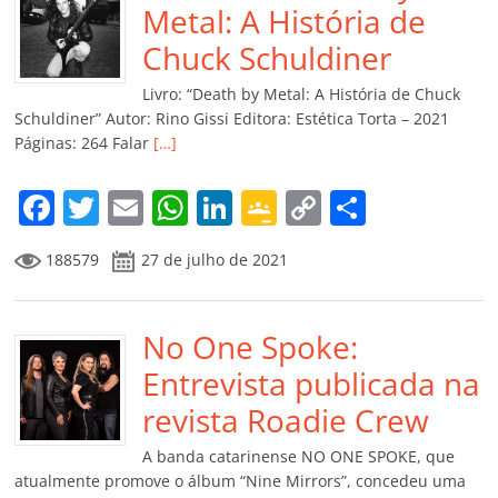
o
p
n
Cl
n
til
Metal: A História de
o
p
a
k
h
Chuck Schuldiner
k
ss
ar
Livro: “Death by Metal: A História de Chuck
ro
Schuldiner” Autor: Rino Gissi Editora: Estética Torta – 2021
Páginas: 264 Falar
[…]
o
m
F
T
E
W
Li
G
C
C
a
w
m
h
n
o
o
o
188579
27 de julho de 2021
c
itt
ai
at
k
o
p
m
e
er
l
s
e
gl
y
p
b
No One Spoke:
A
dI
e
Li
ar
o
p
n
Cl
n
til
Entrevista publicada na
o
p
a
k
h
revista Roadie Crew
k
ss
ar
A banda catarinense NO ONE SPOKE, que
ro
atualmente promove o álbum “Nine Mirrors”, concedeu uma