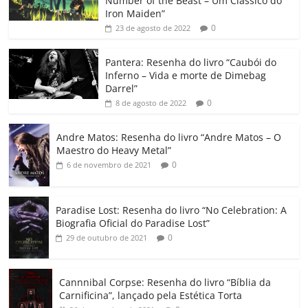
Number of the Beast – Um Clássico do
b
A
dI
e
Li
ar
Iron Maiden”
0
23 de agosto de 2022
o
p
n
Cl
n
til
o
p
a
k
h
Pantera: Resenha do livro “Caubói do
Inferno – Vida e morte de Dimebag
k
ss
ar
Darrel”
ro
0
8 de agosto de 2022
o
Andre Matos: Resenha do livro “Andre Matos – O
m
Maestro do Heavy Metal”
0
6 de novembro de 2021
Paradise Lost: Resenha do livro “No Celebration: A
Biografia Oficial do Paradise Lost”
0
29 de outubro de 2021
Cannnibal Corpse: Resenha do livro “Bíblia da
Carnificina”, lançado pela Estética Torta