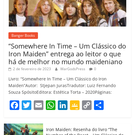
Banger Books
“Somewhere In Time – Um Clássico do
Iron Maiden” entrega ao leitor o que
há de melhor no mundo maideniano
2 de fevereiro de 2023
WarGodsPress
0
Livro: “Somewhere In Time – Um Clássico do Iron
Maiden”Autor: Stjepan JurasTradutor: Luiz Fernando
Souza SpósitoEditora: Estética Torta – 2020Páginas:
F
T
E
W
Li
G
C
C
a
w
m
h
n
o
o
o
c
itt
ai
at
k
o
p
m
Iron Maiden: Resenha do livro “The
e
er
l
s
e
gl
y
p