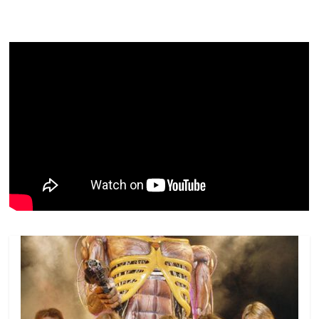
e
er
l
s
e
gl
y
p
b
A
dI
e
Li
ar
o
p
n
Cl
n
til
o
p
a
k
h
k
ss
ar
ro
o
m