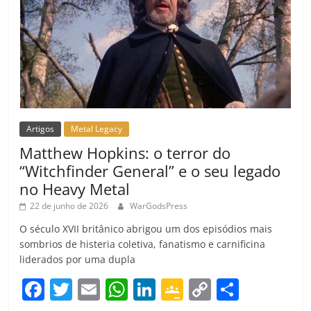
Artigos
Metal Legacy
Matthew Hopkins: o terror do
“Witchfinder General” e o seu legado
no Heavy Metal
22 de junho de 2026
WarGodsPress
O século XVII britânico abrigou um dos episódios mais
sombrios de histeria coletiva, fanatismo e carnificina
liderados por uma dupla
F
T
E
W
Li
G
C
C