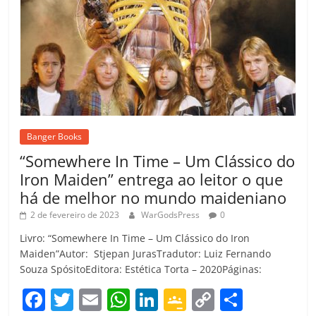
Banger Books
“Somewhere In Time – Um Clássico do
Iron Maiden” entrega ao leitor o que
há de melhor no mundo maideniano
2 de fevereiro de 2023
WarGodsPress
0
Livro: “Somewhere In Time – Um Clássico do Iron
Maiden”Autor: Stjepan JurasTradutor: Luiz Fernando
Souza SpósitoEditora: Estética Torta – 2020Páginas:
F
T
E
W
Li
G
C
C