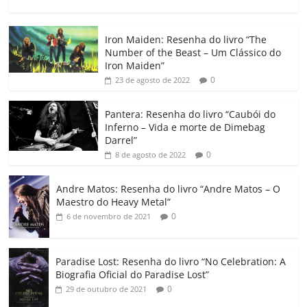
a
w
m
h
n
o
o
o
c
itt
ai
at
k
o
p
m
Iron Maiden: Resenha do livro “The
e
er
l
s
e
gl
y
p
Number of the Beast – Um Clássico do
b
A
dI
e
Li
ar
Iron Maiden”
0
23 de agosto de 2022
o
p
n
Cl
n
til
o
p
a
k
h
Pantera: Resenha do livro “Caubói do
Inferno – Vida e morte de Dimebag
k
ss
ar
Darrel”
ro
0
8 de agosto de 2022
o
Andre Matos: Resenha do livro “Andre Matos – O
m
Maestro do Heavy Metal”
0
6 de novembro de 2021
Paradise Lost: Resenha do livro “No Celebration: A
Biografia Oficial do Paradise Lost”
0
29 de outubro de 2021