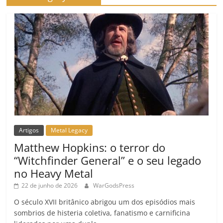
o
m
Artigos
Metal Legacy
Matthew Hopkins: o terror do
“Witchfinder General” e o seu legado
no Heavy Metal
22 de junho de 2026
WarGodsPress
O século XVII britânico abrigou um dos episódios mais
sombrios de histeria coletiva, fanatismo e carnificina