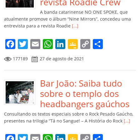
o
p
a
k
h
revista Roadie Crew
k
ss
ar
A banda catarinense NO ONE SPOKE, que
ro
atualmente promove o álbum “Nine Mirrors”, concedeu uma
entrevista para a revista Roadie
[…]
o
m
F
T
E
W
Li
G
C
C
a
w
m
h
n
o
o
o
177189
27 de agosto de 2021
c
itt
ai
at
k
o
p
m
e
er
l
s
e
gl
y
p
b
Bar João: Saiba tudo
A
dI
e
Li
ar
o
p
n
Cl
n
til
sobre o templo dos
o
p
a
k
h
headbangers gaúchos
k
ss
ar
Consultando os textos especiais sobre o Rock Pesado Gaúcho,
ro
presentes na trilogia “Tá no Sangue! – A História do Rock
[…]
o
F
T
E
W
Li
G
C
C