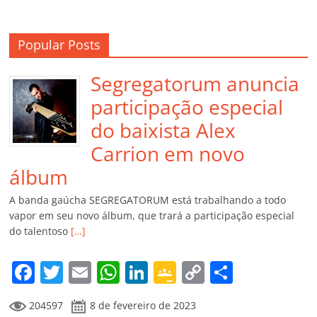
Popular Posts
Segregatorum anuncia
participação especial
do baixista Alex
Carrion em novo
álbum
A banda gaúcha SEGREGATORUM está trabalhando a todo
vapor em seu novo álbum, que trará a participação especial
do talentoso
[…]
F
T
E
W
Li
G
C
C
a
w
m
h
n
o
o
o
204597
8 de fevereiro de 2023