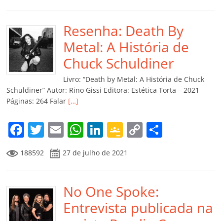
c
itt
ai
at
k
o
p
m
e
er
l
s
e
gl
y
p
b
Resenha: Death By
A
dI
e
Li
ar
o
p
n
Cl
n
til
Metal: A História de
o
p
a
k
h
Chuck Schuldiner
k
ss
ar
Livro: “Death by Metal: A História de Chuck
ro
Schuldiner” Autor: Rino Gissi Editora: Estética Torta – 2021
Páginas: 264 Falar
[…]
o
m
F
T
E
W
Li
G
C
C
a
w
m
h
n
o
o
o
188592
27 de julho de 2021
c
itt
ai
at
k
o
p
m
e
er
l
s
e
gl
y
p
b
No One Spoke:
A
dI
e
Li
ar
o
p
n
Cl
n
til
Entrevista publicada na