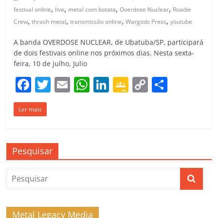
,
,
,
,
festival online
live
metal com batata
Overdose Nuclear
Roadie
,
,
,
,
Crew
thrash metal
transmissão online
Wargods Press
youtube
A banda OVERDOSE NUCLEAR, de Ubatuba/SP, participará
de dois festivais online nos próximos dias. Nesta sexta-
feira, 10 de julho, Julio
F
T
E
W
Li
G
C
C
a
w
m
h
n
o
o
o
Ler mais
c
itt
ai
at
k
o
p
m
e
er
l
s
e
gl
y
p
b
A
dI
e
Li
ar
Pesquisar
o
p
n
Cl
n
til
o
p
a
k
h
k
ss
ar
ro
Metal Legacy Media