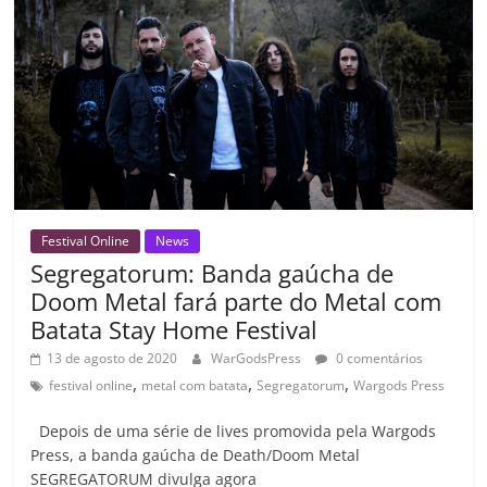
k
ss
ar
ro
o
m
Festival Online
News
Segregatorum: Banda gaúcha de
Doom Metal fará parte do Metal com
Batata Stay Home Festival
13 de agosto de 2020
WarGodsPress
0 comentários
,
,
,
festival online
metal com batata
Segregatorum
Wargods Press
Depois de uma série de lives promovida pela Wargods
Press, a banda gaúcha de Death/Doom Metal
SEGREGATORUM divulga agora