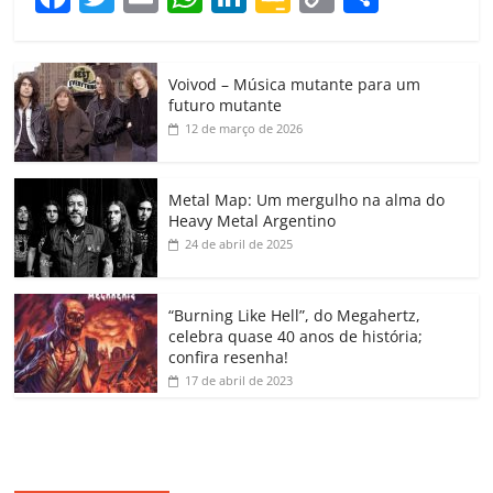
a
w
m
h
n
o
o
o
c
itt
ai
at
k
o
p
m
Voivod – Música mutante para um
e
er
l
s
e
gl
y
p
futuro mutante
b
A
dI
e
Li
ar
12 de março de 2026
o
p
n
Cl
n
til
o
p
a
k
h
Metal Map: Um mergulho na alma do
Heavy Metal Argentino
k
ss
ar
24 de abril de 2025
ro
o
“Burning Like Hell”, do Megahertz,
m
celebra quase 40 anos de história;
confira resenha!
17 de abril de 2023