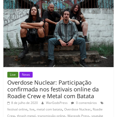
o
p
n
Cl
n
til
o
p
a
k
h
k
ss
ar
ro
o
m
Live
News
Overdose Nuclear: Participação
confirmada nos festivais online da
Roadie Crew e Metal com Batata
8 de julho de 2020
WarGodsPress
0 comentários
,
,
,
,
festival online
live
metal com batata
Overdose Nuclear
Roadie
,
,
,
,
Crew
thrash metal
transmissão online
Wargods Press
youtube