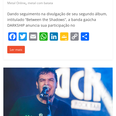
,
Metal Online
metal com batata
Dando seguimento na divulgação de seu segundo álbum,
intitulado “Between the Shadows”, a banda gaúcha
DARKSHIP anuncia sua participação no
F
T
E
W
Li
G
C
C
a
w
m
h
n
o
o
o
Ler mais
c
itt
ai
at
k
o
p
m
e
er
l
s
e
gl
y
p
b
A
dI
e
Li
ar
o
p
n
Cl
n
til
o
p
a
k
h
k
ss
ar
ro
o