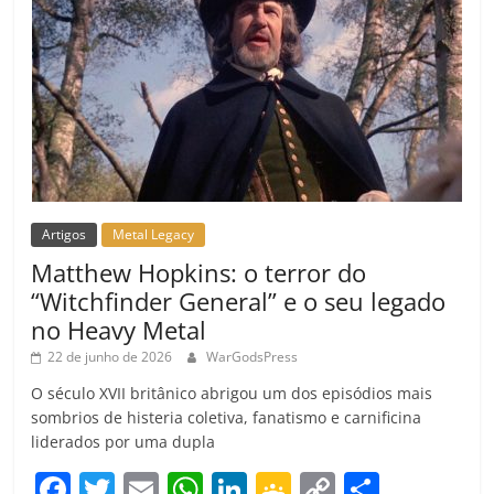
Artigos
Metal Legacy
Matthew Hopkins: o terror do
“Witchfinder General” e o seu legado
no Heavy Metal
22 de junho de 2026
WarGodsPress
O século XVII britânico abrigou um dos episódios mais
sombrios de histeria coletiva, fanatismo e carnificina
liderados por uma dupla
F
T
E
W
Li
G
C
C