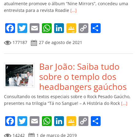
ro
atualmente promove o álbum “Nine Mirrors”, concedeu uma
entrevista para a revista Roadie
[…]
o
m
F
T
E
W
Li
G
C
C
a
w
m
h
n
o
o
o
177187
27 de agosto de 2021
c
itt
ai
at
k
o
p
m
e
er
l
s
e
gl
y
p
b
Bar João: Saiba tudo
A
dI
e
Li
ar
o
p
n
Cl
n
til
sobre o templo dos
o
p
a
k
h
headbangers gaúchos
k
ss
ar
Consultando os textos especiais sobre o Rock Pesado Gaúcho,
ro
presentes na trilogia “Tá no Sangue! – A História do Rock
[…]
o
F
T
E
W
Li
G
C
C
m
a
w
m
h
n
o
o
o
14242
1 de março de 2019