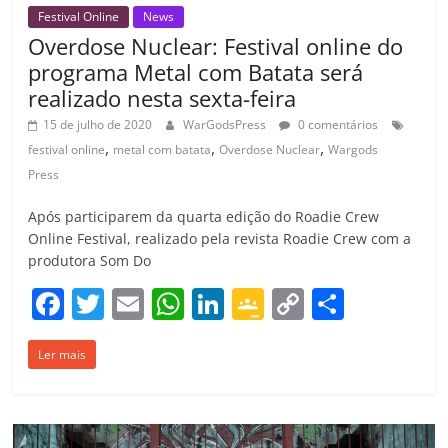
Festival Online
News
Overdose Nuclear: Festival online do
programa Metal com Batata será
realizado nesta sexta-feira
15 de julho de 2020
WarGodsPress
0 comentários
,
,
,
festival online
metal com batata
Overdose Nuclear
Wargods
Press
Após participarem da quarta edição do Roadie Crew
Online Festival, realizado pela revista Roadie Crew com a
produtora Som Do
F
T
E
W
Li
G
C
C
a
w
m
h
n
o
o
o
Ler mais
c
itt
ai
at
k
o
p
m
e
er
l
s
e
gl
y
p
b
A
dI
e
Li
ar