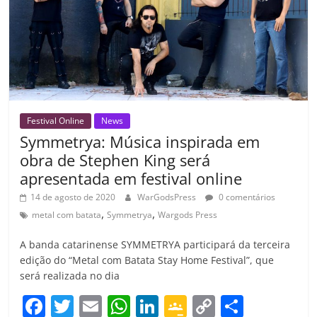
o
m
Festival Online
News
Symmetrya: Música inspirada em
obra de Stephen King será
apresentada em festival online
14 de agosto de 2020
WarGodsPress
0 comentários
,
,
metal com batata
Symmetrya
Wargods Press
A banda catarinense SYMMETRYA participará da terceira
edição do “Metal com Batata Stay Home Festival”, que
será realizada no dia
F
T
E
W
Li
G
C
C