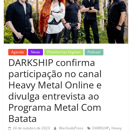
Agenda
News
Plataformas Digitais
Podcast
DARKSHIP confirma
participação no canal
Heavy Metal Online e
divulga entrevista ao
Programa Metal Com
Batata
,
24 de outubro de 2023
WarGodsPress
DARKSHIP
Heavy