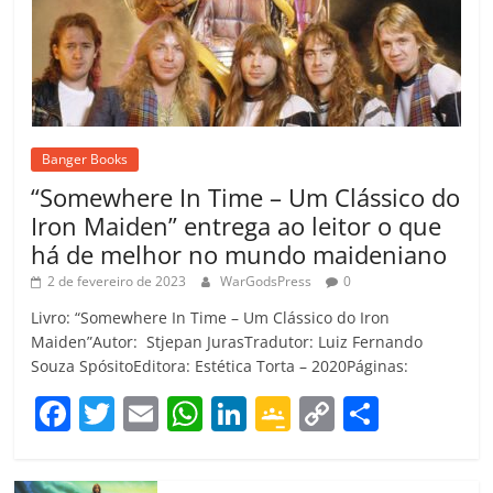
Banger Books
“Somewhere In Time – Um Clássico do
Iron Maiden” entrega ao leitor o que
há de melhor no mundo maideniano
2 de fevereiro de 2023
WarGodsPress
0
Livro: “Somewhere In Time – Um Clássico do Iron
Maiden”Autor: Stjepan JurasTradutor: Luiz Fernando
Souza SpósitoEditora: Estética Torta – 2020Páginas:
F
T
E
W
Li
G
C
C
a
w
m
h
n
o
o
o
c
itt
ai
at
k
o
p
m