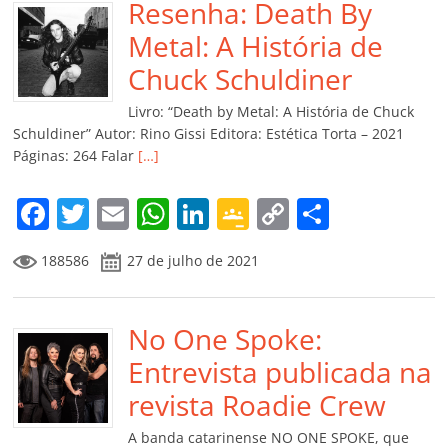
b
Resenha: Death By
A
dI
e
Li
ar
o
p
n
Cl
n
til
Metal: A História de
o
p
a
k
h
Chuck Schuldiner
k
ss
ar
Livro: “Death by Metal: A História de Chuck
ro
Schuldiner” Autor: Rino Gissi Editora: Estética Torta – 2021
Páginas: 264 Falar
[…]
o
m
F
T
E
W
Li
G
C
C
a
w
m
h
n
o
o
o
188586
27 de julho de 2021
c
itt
ai
at
k
o
p
m
e
er
l
s
e
gl
y
p
b
No One Spoke:
A
dI
e
Li
ar
o
p
n
Cl
n
til
Entrevista publicada na
o
p
a
k
h
revista Roadie Crew
k
ss
ar
A banda catarinense NO ONE SPOKE, que