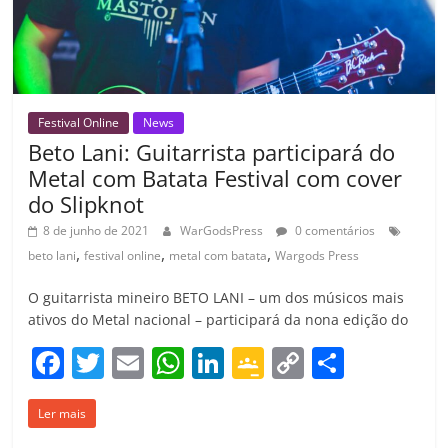
m
Festival Online
News
Beto Lani: Guitarrista participará do
Metal com Batata Festival com cover
do Slipknot
8 de junho de 2021
WarGodsPress
0 comentários
,
,
,
beto lani
festival online
metal com batata
Wargods Press
O guitarrista mineiro BETO LANI – um dos músicos mais
ativos do Metal nacional – participará da nona edição do
F
T
E
W
Li
G
C
C
a
w
m
h
n
o
o
o
Ler mais
c
itt
ai
at
k
o
p
m