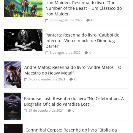
Iron Maiden: Resenha do livro “The
e
er
l
s
e
gl
y
p
Number of the Beast – Um Clássico do
b
A
dI
e
Li
ar
Iron Maiden”
0
23 de agosto de 2022
o
p
n
Cl
n
til
o
p
a
k
h
Pantera: Resenha do livro “Caubói do
Inferno – Vida e morte de Dimebag
k
ss
ar
Darrel”
ro
0
8 de agosto de 2022
o
Andre Matos: Resenha do livro “Andre Matos – O
m
Maestro do Heavy Metal”
0
6 de novembro de 2021
Paradise Lost: Resenha do livro “No Celebration: A
Biografia Oficial do Paradise Lost”
0
29 de outubro de 2021
Cannnibal Corpse: Resenha do livro “Bíblia da