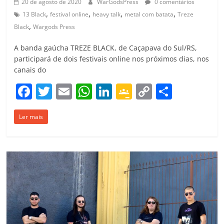
20 de agosto de 2020
WarGodsPress
0 comentários
,
,
,
,
13 Black
festival online
heavy talk
metal com batata
Treze
,
Black
Wargods Press
A banda gaúcha TREZE BLACK, de Caçapava do Sul/RS,
participará de dois festivais online nos próximos dias, nos
canais do
F
T
E
W
Li
G
C
C
a
w
m
h
n
o
o
o
Ler mais
c
itt
ai
at
k
o
p
m
e
er
l
s
e
gl
y
p
b
A
dI
e
Li
ar
o
p
n
Cl
n
til
o
p
a
k
h
k
ss
ar
ro