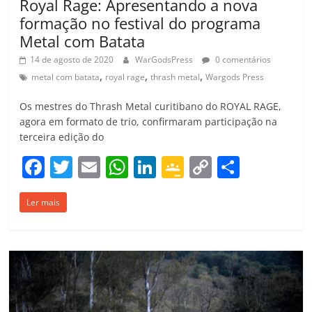
Royal Rage: Apresentando a nova
formação no festival do programa
Metal com Batata
14 de agosto de 2020
WarGodsPress
0 comentários
,
,
,
metal com batata
royal rage
thrash metal
Wargods Press
Os mestres do Thrash Metal curitibano do ROYAL RAGE,
agora em formato de trio, confirmaram participação na
terceira edição do
F
T
E
W
Li
G
C
C
a
w
m
h
n
o
o
o
Ler mais
c
itt
ai
at
k
o
p
m
e
er
l
s
e
gl
y
p
b
A
dI
e
Li
ar
o
p
n
Cl
n
til
o
p
a
k
h