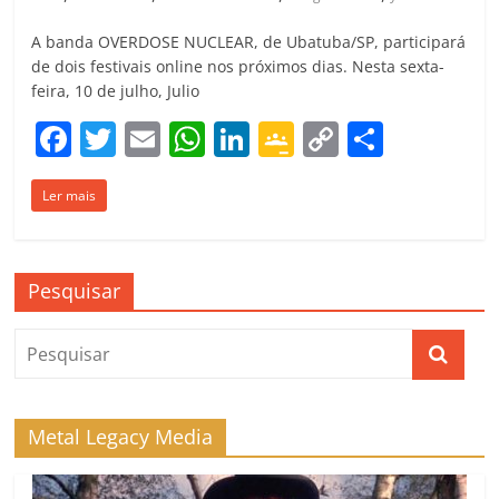
A banda OVERDOSE NUCLEAR, de Ubatuba/SP, participará
de dois festivais online nos próximos dias. Nesta sexta-
feira, 10 de julho, Julio
F
T
E
W
Li
G
C
C
a
w
m
h
n
o
o
o
Ler mais
c
itt
ai
at
k
o
p
m
e
er
l
s
e
gl
y
p
b
A
dI
e
Li
ar
Pesquisar
o
p
n
Cl
n
til
o
p
a
k
h
k
ss
ar
ro
Metal Legacy Media
o
m