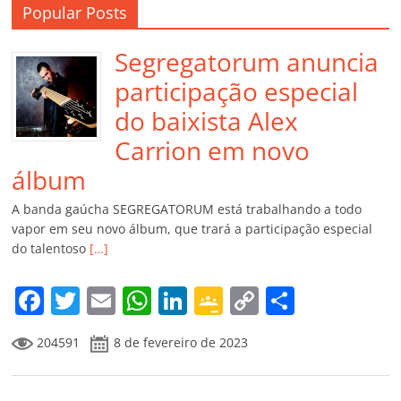
Popular Posts
Segregatorum anuncia
participação especial
do baixista Alex
Carrion em novo
álbum
A banda gaúcha SEGREGATORUM está trabalhando a todo
vapor em seu novo álbum, que trará a participação especial
do talentoso
[…]
F
T
E
W
Li
G
C
C
a
w
m
h
n
o
o
o
204591
8 de fevereiro de 2023
c
itt
ai
at
k
o
p
m
e
er
l
s
e
gl
y
p