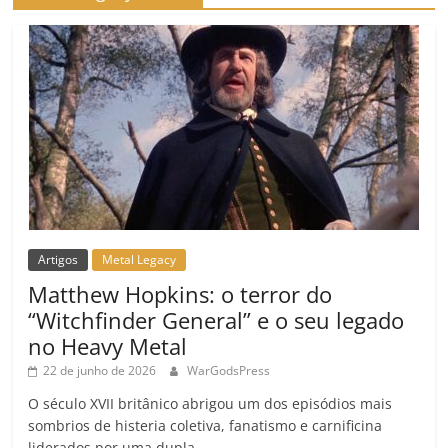
o
m
Artigos
Metal Legacy
Matthew Hopkins: o terror do
“Witchfinder General” e o seu legado
no Heavy Metal
22 de junho de 2026
WarGodsPress
O século XVII britânico abrigou um dos episódios mais
sombrios de histeria coletiva, fanatismo e carnificina
liderados por uma dupla