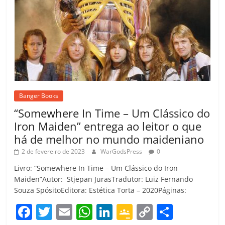
Banger Books
“Somewhere In Time – Um Clássico do
Iron Maiden” entrega ao leitor o que
há de melhor no mundo maideniano
2 de fevereiro de 2023
WarGodsPress
0
Livro: “Somewhere In Time – Um Clássico do Iron
Maiden”Autor: Stjepan JurasTradutor: Luiz Fernando
Souza SpósitoEditora: Estética Torta – 2020Páginas:
F
T
E
W
Li
G
C
C