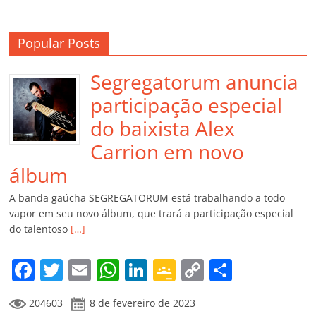
Popular Posts
Segregatorum anuncia
participação especial
do baixista Alex
Carrion em novo
álbum
A banda gaúcha SEGREGATORUM está trabalhando a todo
vapor em seu novo álbum, que trará a participação especial
do talentoso
[…]
F
T
E
W
Li
G
C
C
a
w
m
h
n
o
o
o
204603
8 de fevereiro de 2023
c
itt
ai
at
k
o
p
m