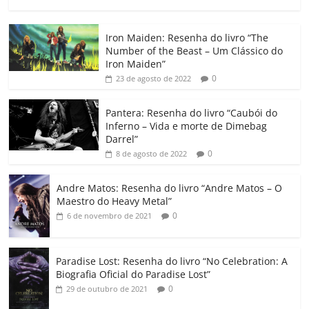
a
w
m
h
n
o
o
o
c
itt
ai
at
k
o
p
m
Iron Maiden: Resenha do livro “The
e
er
l
s
e
gl
y
p
Number of the Beast – Um Clássico do
b
A
dI
e
Li
ar
Iron Maiden”
0
23 de agosto de 2022
o
p
n
Cl
n
til
o
p
a
k
h
Pantera: Resenha do livro “Caubói do
Inferno – Vida e morte de Dimebag
k
ss
ar
Darrel”
ro
0
8 de agosto de 2022
o
Andre Matos: Resenha do livro “Andre Matos – O
m
Maestro do Heavy Metal”
0
6 de novembro de 2021
Paradise Lost: Resenha do livro “No Celebration: A
Biografia Oficial do Paradise Lost”
0
29 de outubro de 2021