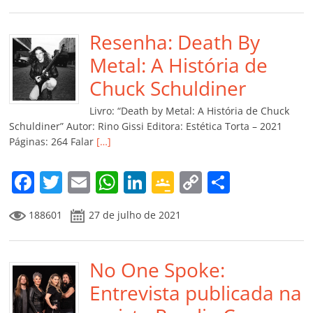
e
er
l
s
e
gl
y
p
b
Resenha: Death By
A
dI
e
Li
ar
o
p
n
Cl
n
til
Metal: A História de
o
p
a
k
h
Chuck Schuldiner
k
ss
ar
Livro: “Death by Metal: A História de Chuck
ro
Schuldiner” Autor: Rino Gissi Editora: Estética Torta – 2021
Páginas: 264 Falar
[…]
o
m
F
T
E
W
Li
G
C
C
a
w
m
h
n
o
o
o
188601
27 de julho de 2021
c
itt
ai
at
k
o
p
m
e
er
l
s
e
gl
y
p
b
No One Spoke:
A
dI
e
Li
ar
o
p
n
Cl
n
til
Entrevista publicada na