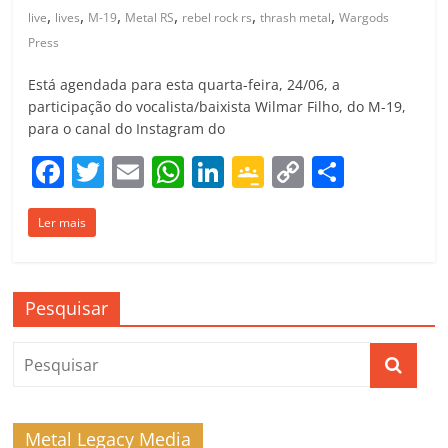
,
,
,
,
,
,
live
lives
M-19
Metal RS
rebel rock rs
thrash metal
Wargods
Press
Está agendada para esta quarta-feira, 24/06, a
participação do vocalista/baixista Wilmar Filho, do M-19,
para o canal do Instagram do
F
T
E
W
Li
G
C
C
a
w
m
h
n
o
o
o
Ler mais
c
itt
ai
at
k
o
p
m
e
er
l
s
e
gl
y
p
b
A
dI
e
Li
ar
Pesquisar
o
p
n
Cl
n
til
o
p
a
k
h
k
ss
ar
ro
Metal Legacy Media