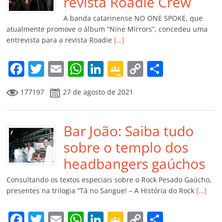
o
p
a
k
h
revista Roadie Crew
k
ss
ar
A banda catarinense NO ONE SPOKE, que
ro
atualmente promove o álbum “Nine Mirrors”, concedeu uma
entrevista para a revista Roadie
[…]
o
m
F
T
E
W
Li
G
C
C
a
w
m
h
n
o
o
o
177197
27 de agosto de 2021
c
itt
ai
at
k
o
p
m
e
er
l
s
e
gl
y
p
b
Bar João: Saiba tudo
A
dI
e
Li
ar
o
p
n
Cl
n
til
sobre o templo dos
o
p
a
k
h
headbangers gaúchos
k
ss
ar
Consultando os textos especiais sobre o Rock Pesado Gaúcho,
ro
presentes na trilogia “Tá no Sangue! – A História do Rock
[…]
o
F
T
E
W
Li
G
C
C