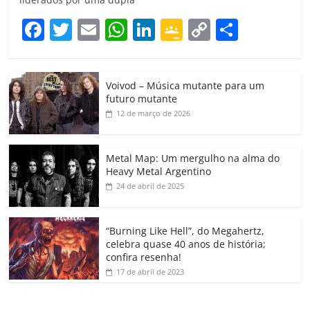
F
T
E
W
Li
G
C
C
a
w
m
h
n
o
o
o
c
itt
ai
at
k
o
p
m
Voivod – Música mutante para um
e
er
l
s
e
gl
y
p
futuro mutante
b
A
dI
e
Li
ar
12 de março de 2026
o
p
n
Cl
n
til
o
p
a
k
h
Metal Map: Um mergulho na alma do
Heavy Metal Argentino
k
ss
ar
24 de abril de 2025
ro
o
“Burning Like Hell”, do Megahertz,
m
celebra quase 40 anos de história;
confira resenha!
17 de abril de 2023