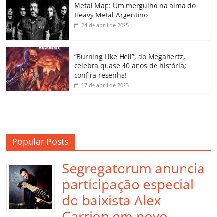
o
p
a
k
h
Metal Map: Um mergulho na alma do
Heavy Metal Argentino
k
ss
ar
24 de abril de 2025
ro
o
“Burning Like Hell”, do Megahertz,
m
celebra quase 40 anos de história;
confira resenha!
17 de abril de 2023
Popular Posts
Segregatorum anuncia
participação especial
do baixista Alex
Carrion em novo