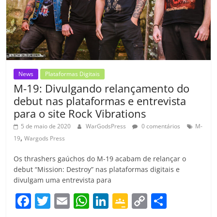
o
m
News
Plataformas Digitais
M-19: Divulgando relançamento do
debut nas plataformas e entrevista
para o site Rock Vibrations
5 de maio de 2020
WarGodsPress
0 comentários
M-
,
19
Wargods Press
Os thrashers gaúchos do M-19 acabam de relançar o
debut “Mission: Destroy” nas plataformas digitais e
divulgam uma entrevista para
F
T
E
W
Li
G
C
C
a
w
m
h
n
o
o
o