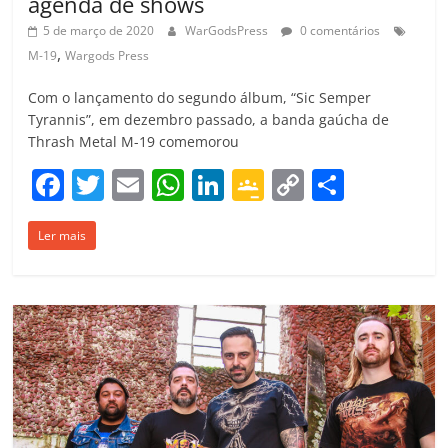
agenda de shows
5 de março de 2020
WarGodsPress
0 comentários
,
M-19
Wargods Press
Com o lançamento do segundo álbum, “Sic Semper
Tyrannis”, em dezembro passado, a banda gaúcha de
Thrash Metal M-19 comemorou
F
T
E
W
Li
G
C
C
a
w
m
h
n
o
o
o
Ler mais
c
itt
ai
at
k
o
p
m
e
er
l
s
e
gl
y
p
b
A
dI
e
Li
ar
o
p
n
Cl
n
til
o
p
a
k
h
k
ss
ar
ro