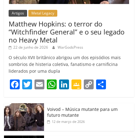
Artigos
Metal Legacy
Matthew Hopkins: o terror do
“Witchfinder General” e o seu legado
no Heavy Metal
22 de junho de 2026
WarGodsPress
O século XVII britânico abrigou um dos episódios mais
sombrios de histeria coletiva, fanatismo e carnificina
liderados por uma dupla
F
T
E
W
Li
G
C
C
a
w
m
h
n
o
o
o
c
itt
ai
at
k
o
p
m
Voivod – Música mutante para um
e
er
l
s
e
gl
y
p
futuro mutante
b
A
dI
e
Li
ar
12 de março de 2026
o
p
n
Cl
n
til