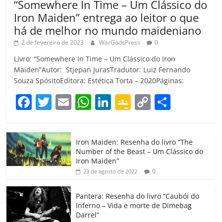
“Somewhere In Time – Um Clássico do
Iron Maiden” entrega ao leitor o que
há de melhor no mundo maideniano
2 de fevereiro de 2023
WarGodsPress
0
Livro: “Somewhere In Time – Um Clássico do Iron
Maiden”Autor: Stjepan JurasTradutor: Luiz Fernando
Souza SpósitoEditora: Estética Torta – 2020Páginas:
F
T
E
W
Li
G
C
C
a
w
m
h
n
o
o
o
c
itt
ai
at
k
o
p
m
Iron Maiden: Resenha do livro “The
e
er
l
s
e
gl
y
p
Number of the Beast – Um Clássico do
b
A
dI
e
Li
ar
Iron Maiden”
0
23 de agosto de 2022
o
p
n
Cl
n
til
o
p
a
k
h
Pantera: Resenha do livro “Caubói do
Inferno – Vida e morte de Dimebag
k
ss
ar
Darrel”