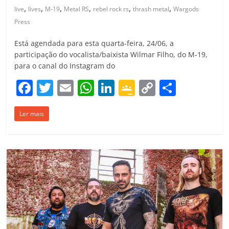
,
,
,
,
,
,
live
lives
M-19
Metal RS
rebel rock rs
thrash metal
Wargods
Press
Está agendada para esta quarta-feira, 24/06, a
participação do vocalista/baixista Wilmar Filho, do M-19,
para o canal do Instagram do
F
T
E
W
Li
G
C
C
a
w
m
h
n
o
o
o
Ler mais
c
itt
ai
at
k
o
p
m
e
er
l
s
e
gl
y
p
b
A
dI
e
Li
ar
o
p
n
Cl
n
til
o
p
a
k
h
k
ss
ar
ro