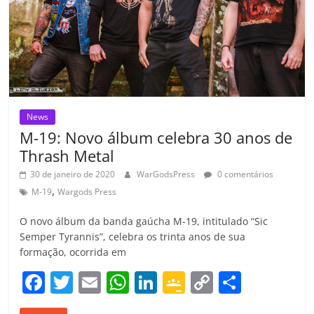
o
m
News
M-19: Novo álbum celebra 30 anos de
Thrash Metal
30 de janeiro de 2020
WarGodsPress
0 comentários
,
M-19
Wargods Press
O novo álbum da banda gaúcha M-19, intitulado “Sic
Semper Tyrannis”, celebra os trinta anos de sua
formação, ocorrida em
F
T
E
W
Li
G
C
C
a
w
m
h
n
o
o
o