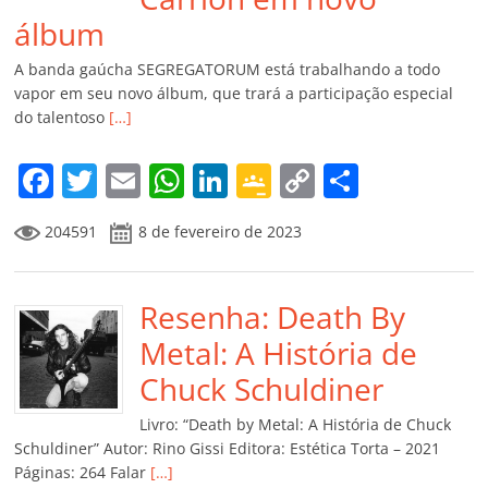
álbum
A banda gaúcha SEGREGATORUM está trabalhando a todo
vapor em seu novo álbum, que trará a participação especial
do talentoso
[…]
F
T
E
W
Li
G
C
C
a
w
m
h
n
o
o
o
204591
8 de fevereiro de 2023
c
itt
ai
at
k
o
p
m
e
er
l
s
e
gl
y
p
b
Resenha: Death By
A
dI
e
Li
ar
o
p
n
Cl
n
til
Metal: A História de
o
p
a
k
h
Chuck Schuldiner
k
ss
ar
Livro: “Death by Metal: A História de Chuck
ro
Schuldiner” Autor: Rino Gissi Editora: Estética Torta – 2021
Páginas: 264 Falar
[…]