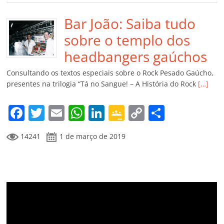
e
er
l
s
e
gl
y
p
b
Bar João: Saiba tudo
A
dI
e
Li
ar
o
p
n
Cl
n
til
sobre o templo dos
o
p
a
k
h
headbangers gaúchos
k
ss
ar
Consultando os textos especiais sobre o Rock Pesado Gaúcho,
ro
presentes na trilogia “Tá no Sangue! – A História do Rock
[…]
o
F
T
E
W
Li
G
C
C
m
a
w
m
h
n
o
o
o
14241
1 de março de 2019
c
itt
ai
at
k
o
p
m
e
er
l
s
e
gl
y
p
b
A
dI
e
Li
ar
o
p
n
Cl
n
til
o
p
a
k
h