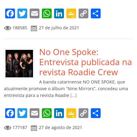
o
m
F
T
E
W
Li
G
C
C
a
w
m
h
n
o
o
o
188585
27 de julho de 2021
c
itt
ai
at
k
o
p
m
e
er
l
s
e
gl
y
p
b
No One Spoke:
A
dI
e
Li
ar
o
p
n
Cl
n
til
Entrevista publicada na
o
p
a
k
h
revista Roadie Crew
k
ss
ar
A banda catarinense NO ONE SPOKE, que
ro
atualmente promove o álbum “Nine Mirrors”, concedeu uma
entrevista para a revista Roadie
[…]
o
m
F
T
E
W
Li
G
C
C
a
w
m
h
n
o
o
o
177187
27 de agosto de 2021
c
itt
ai
at
k
o
p
m