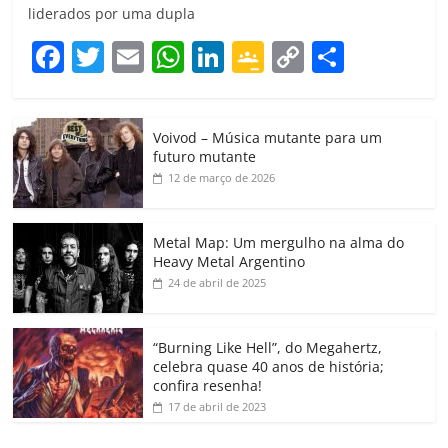
liderados por uma dupla
F
T
E
W
Li
G
C
C
a
w
m
h
n
o
o
o
c
itt
ai
at
k
o
p
m
Voivod – Música mutante para um
e
er
l
s
e
gl
y
p
futuro mutante
b
A
dI
e
Li
ar
12 de março de 2026
o
p
n
Cl
n
til
o
p
a
k
h
Metal Map: Um mergulho na alma do
Heavy Metal Argentino
k
ss
ar
24 de abril de 2025
ro
o
“Burning Like Hell”, do Megahertz,
m
celebra quase 40 anos de história;
confira resenha!
17 de abril de 2023