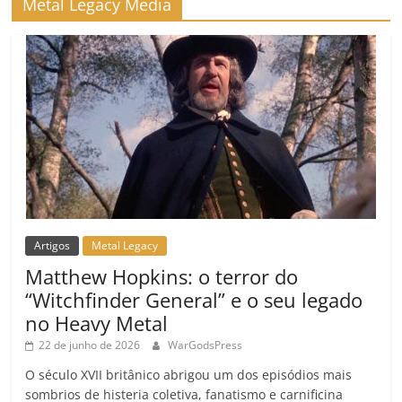
Metal Legacy Media
o
m
Artigos
Metal Legacy
Matthew Hopkins: o terror do
“Witchfinder General” e o seu legado
no Heavy Metal
22 de junho de 2026
WarGodsPress
O século XVII britânico abrigou um dos episódios mais
sombrios de histeria coletiva, fanatismo e carnificina