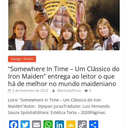
Banger Books
“Somewhere In Time – Um Clássico do
Iron Maiden” entrega ao leitor o que
há de melhor no mundo maideniano
2 de fevereiro de 2023
WarGodsPress
0
Livro: “Somewhere In Time – Um Clássico do Iron
Maiden”Autor: Stjepan JurasTradutor: Luiz Fernando
Souza SpósitoEditora: Estética Torta – 2020Páginas:
F
T
E
W
Li
G
C
C