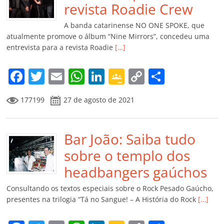
o
p
a
k
h
revista Roadie Crew
k
ss
ar
A banda catarinense NO ONE SPOKE, que
ro
atualmente promove o álbum “Nine Mirrors”, concedeu uma
entrevista para a revista Roadie
[…]
o
m
F
T
E
W
Li
G
C
C
a
w
m
h
n
o
o
o
177199
27 de agosto de 2021
c
itt
ai
at
k
o
p
m
e
er
l
s
e
gl
y
p
b
Bar João: Saiba tudo
A
dI
e
Li
ar
o
p
n
Cl
n
til
sobre o templo dos
o
p
a
k
h
headbangers gaúchos
k
ss
ar
Consultando os textos especiais sobre o Rock Pesado Gaúcho,
ro
presentes na trilogia “Tá no Sangue! – A História do Rock
[…]
o