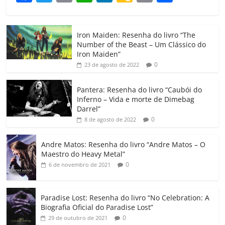
a
w
m
h
n
o
o
o
c
itt
ai
at
k
o
p
m
Iron Maiden: Resenha do livro “The
e
er
l
s
e
gl
y
p
Number of the Beast – Um Clássico do
b
A
dI
e
Li
ar
Iron Maiden”
0
23 de agosto de 2022
o
p
n
Cl
n
til
o
p
a
k
h
Pantera: Resenha do livro “Caubói do
Inferno – Vida e morte de Dimebag
k
ss
ar
Darrel”
ro
0
8 de agosto de 2022
o
Andre Matos: Resenha do livro “Andre Matos – O
m
Maestro do Heavy Metal”
0
6 de novembro de 2021
Paradise Lost: Resenha do livro “No Celebration: A
Biografia Oficial do Paradise Lost”
0
29 de outubro de 2021