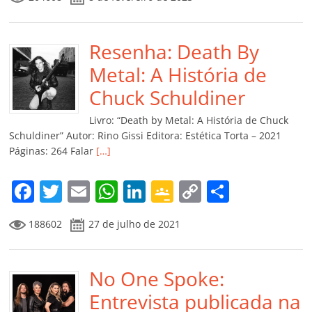
c
itt
ai
at
k
o
p
m
e
er
l
s
e
gl
y
p
b
Resenha: Death By
A
dI
e
Li
ar
o
p
n
Cl
n
til
Metal: A História de
o
p
a
k
h
Chuck Schuldiner
k
ss
ar
Livro: “Death by Metal: A História de Chuck
ro
Schuldiner” Autor: Rino Gissi Editora: Estética Torta – 2021
Páginas: 264 Falar
[…]
o
m
F
T
E
W
Li
G
C
C
a
w
m
h
n
o
o
o
188602
27 de julho de 2021
c
itt
ai
at
k
o
p
m
e
er
l
s
e
gl
y
p
b
No One Spoke:
A
dI
e
Li
ar
o
p
n
Cl
n
til
Entrevista publicada na