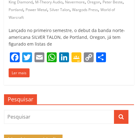
,
,
,
,
,
King Diamond
M-Theory Audio
Nevermore
Oregon
Peter Beste
,
,
,
,
Portland
Power Metal
Silver Talon
Wargods Press
World of
Warcraft
Lançado no primeiro semestre, o debut da banda norte-
americana SILVER TALON, de Portland, Oregon, já tem
figurado em listas de
F
T
E
W
Li
G
C
C
a
w
m
h
n
o
o
o
Ler mais
c
itt
ai
at
k
o
p
m
e
er
l
s
e
gl
y
p
b
A
dI
e
Li
ar
Pesquisar
o
p
n
Cl
n
til
o
p
a
k
h
k
ss
ar
ro