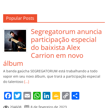
Popular Posts
Segregatorum anuncia
participação especial
do baixista Alex
Carrion em novo
álbum
A banda gaúcha SEGREGATORUM está trabalhando a todo
vapor em seu novo álbum, que trará a participação especial
do talentoso
[…]
F
T
E
W
Li
G
C
C
a
w
m
h
n
o
o
o
204608
8 de fevereiro de 2023