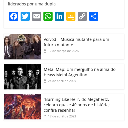
liderados por uma dupla
F
T
E
W
Li
G
C
C
a
w
m
h
n
o
o
o
c
itt
ai
at
k
o
p
m
Voivod – Música mutante para um
e
er
l
s
e
gl
y
p
futuro mutante
b
A
dI
e
Li
ar
12 de março de 2026
o
p
n
Cl
n
til
o
p
a
k
h
Metal Map: Um mergulho na alma do
Heavy Metal Argentino
k
ss
ar
24 de abril de 2025
ro
o
“Burning Like Hell”, do Megahertz,
m
celebra quase 40 anos de história;
confira resenha!
17 de abril de 2023