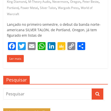
,
,
,
,
,
King Diamond
M-Theory Audio
Nevermore
Oregon
Peter Beste
,
,
,
,
Portland
Power Metal
Silver Talon
Wargods Press
World of
Warcraft
Lançado no primeiro semestre, o debut da banda norte-
americana SILVER TALON, de Portland, Oregon, já tem
figurado em listas de
F
T
E
W
Li
G
C
C
a
w
m
h
n
o
o
o
Ler mais
c
itt
ai
at
k
o
p
m
e
er
l
s
e
gl
y
p
b
A
dI
e
Li
ar
Pesquisar
o
p
n
Cl
n
til
o
p
a
k
h
k
ss
ar
ro