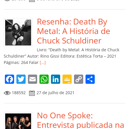
c
itt
ai
at
k
o
p
m
e
er
l
s
e
gl
y
p
b
Resenha: Death By
A
dI
e
Li
ar
o
p
n
Cl
n
til
Metal: A História de
o
p
a
k
h
Chuck Schuldiner
k
ss
ar
Livro: “Death by Metal: A História de Chuck
ro
Schuldiner” Autor: Rino Gissi Editora: Estética Torta – 2021
Páginas: 264 Falar
[…]
o
m
F
T
E
W
Li
G
C
C
a
w
m
h
n
o
o
o
188592
27 de julho de 2021
c
itt
ai
at
k
o
p
m
e
er
l
s
e
gl
y
p
b
No One Spoke:
A
dI
e
Li
ar
o
p
n
Cl
n
til
Entrevista publicada na