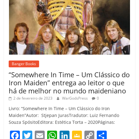
Banger Books
“Somewhere In Time – Um Clássico do
Iron Maiden” entrega ao leitor o que
há de melhor no mundo maideniano
2 de fevereiro de 2023
WarGodsPress
0
Livro: “Somewhere In Time – Um Clássico do Iron
Maiden”Autor: Stjepan JurasTradutor: Luiz Fernando
Souza SpósitoEditora: Estética Torta – 2020Páginas:
F
T
E
W
Li
G
C
C