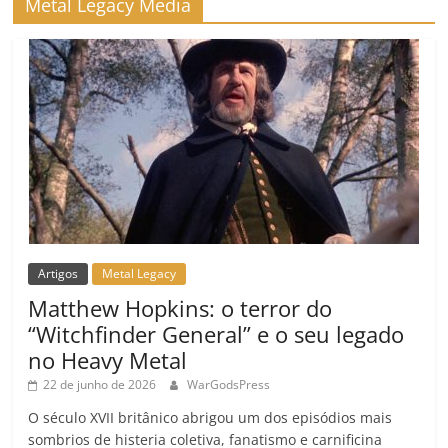
Metal Legacy Media
o
m
Artigos
Metal Legacy
Matthew Hopkins: o terror do
“Witchfinder General” e o seu legado
no Heavy Metal
22 de junho de 2026
WarGodsPress
O século XVII britânico abrigou um dos episódios mais
sombrios de histeria coletiva, fanatismo e carnificina