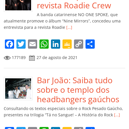
o
p
a
k
h
revista Roadie Crew
k
ss
ar
A banda catarinense NO ONE SPOKE, que
ro
atualmente promove o álbum “Nine Mirrors”, concedeu uma
entrevista para a revista Roadie
[…]
o
m
F
T
E
W
Li
G
C
C
a
w
m
h
n
o
o
o
177189
27 de agosto de 2021
c
itt
ai
at
k
o
p
m
e
er
l
s
e
gl
y
p
b
Bar João: Saiba tudo
A
dI
e
Li
ar
o
p
n
Cl
n
til
sobre o templo dos
o
p
a
k
h
headbangers gaúchos
k
ss
ar
Consultando os textos especiais sobre o Rock Pesado Gaúcho,
ro
presentes na trilogia “Tá no Sangue! – A História do Rock
[…]
o