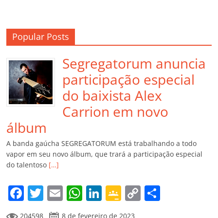
Popular Posts
Segregatorum anuncia
participação especial
do baixista Alex
Carrion em novo
álbum
A banda gaúcha SEGREGATORUM está trabalhando a todo
vapor em seu novo álbum, que trará a participação especial
do talentoso
[…]
F
T
E
W
Li
G
C
C
a
w
m
h
n
o
o
o
204598
8 de fevereiro de 2023