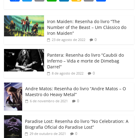
a
w
m
h
n
o
o
o
c
itt
ai
at
k
o
p
m
Iron Maiden: Resenha do livro “The
e
er
l
s
e
gl
y
p
Number of the Beast – Um Clássico do
b
A
dI
e
Li
ar
Iron Maiden”
0
23 de agosto de 2022
o
p
n
Cl
n
til
o
p
a
k
h
Pantera: Resenha do livro “Caubói do
Inferno – Vida e morte de Dimebag
k
ss
ar
Darrel”
ro
0
8 de agosto de 2022
o
Andre Matos: Resenha do livro “Andre Matos – O
m
Maestro do Heavy Metal”
0
6 de novembro de 2021
Paradise Lost: Resenha do livro “No Celebration: A
Biografia Oficial do Paradise Lost”
0
29 de outubro de 2021