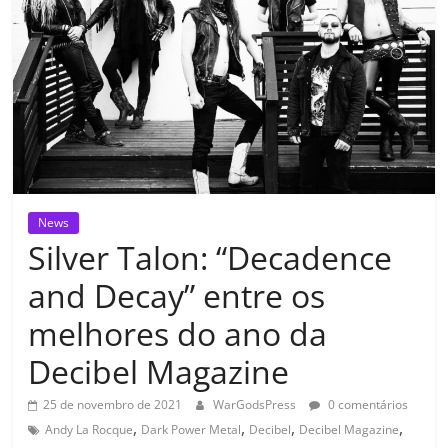
News
Silver Talon: “Decadence
and Decay” entre os
melhores do ano da
Decibel Magazine
25 de novembro de 2021
WarGodsPress
0 comentários
,
,
,
,
Andy La Rocque
Dark Power Metal
Decibel
Decibel Magazine