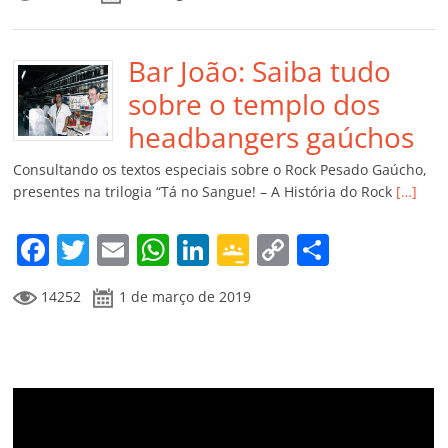
c
itt
ai
at
k
o
p
m
e
er
l
s
e
gl
y
p
b
Bar João: Saiba tudo
A
dI
e
Li
ar
o
p
n
Cl
n
til
sobre o templo dos
o
p
a
k
h
headbangers gaúchos
k
ss
ar
Consultando os textos especiais sobre o Rock Pesado Gaúcho,
ro
presentes na trilogia “Tá no Sangue! – A História do Rock
[…]
o
F
T
E
W
Li
G
C
C
m
a
w
m
h
n
o
o
o
14252
1 de março de 2019
c
itt
ai
at
k
o
p
m
e
er
l
s
e
gl
y
p
b
A
dI
e
Li
ar
o
p
n
Cl
n
til
o
p
a
k
h