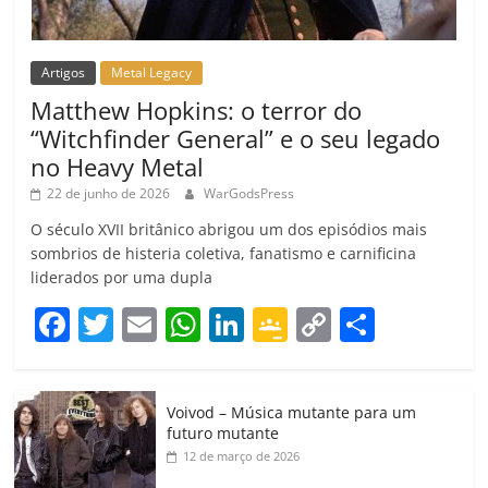
Artigos
Metal Legacy
Matthew Hopkins: o terror do
“Witchfinder General” e o seu legado
no Heavy Metal
22 de junho de 2026
WarGodsPress
O século XVII britânico abrigou um dos episódios mais
sombrios de histeria coletiva, fanatismo e carnificina
liderados por uma dupla
F
T
E
W
Li
G
C
C
a
w
m
h
n
o
o
o
c
itt
ai
at
k
o
p
m
Voivod – Música mutante para um
e
er
l
s
e
gl
y
p
futuro mutante
b
A
dI
e
Li
ar
12 de março de 2026