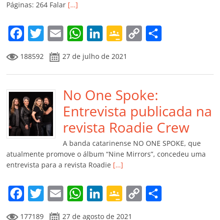
Páginas: 264 Falar
[…]
o
m
F
T
E
W
Li
G
C
C
a
w
m
h
n
o
o
o
188592
27 de julho de 2021
c
itt
ai
at
k
o
p
m
e
er
l
s
e
gl
y
p
b
No One Spoke:
A
dI
e
Li
ar
o
p
n
Cl
n
til
Entrevista publicada na
o
p
a
k
h
revista Roadie Crew
k
ss
ar
A banda catarinense NO ONE SPOKE, que
ro
atualmente promove o álbum “Nine Mirrors”, concedeu uma
entrevista para a revista Roadie
[…]
o
m
F
T
E
W
Li
G
C
C
a
w
m
h
n
o
o
o
177189
27 de agosto de 2021