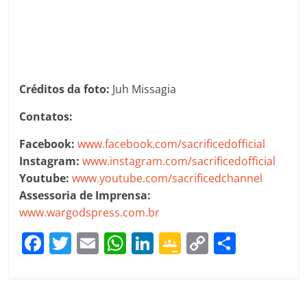
Créditos da foto:
Juh Missagia
Contatos:
Facebook:
www.facebook.com/sacrificedofficial
Instagram:
www.instagram.com/sacrificedofficial
Youtube:
www.youtube.com/sacrificedchannel
Assessoria de Imprensa:
www.wargodspress.com.br
F
T
E
W
Li
G
C
C
a
w
m
h
n
o
o
o
c
itt
ai
at
k
o
p
m