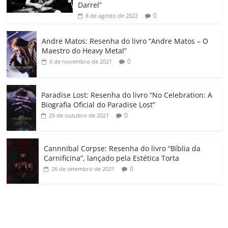
k
ss
ar
Darrel”
ro
0
8 de agosto de 2022
o
Andre Matos: Resenha do livro “Andre Matos – O
m
Maestro do Heavy Metal”
0
6 de novembro de 2021
Paradise Lost: Resenha do livro “No Celebration: A
Biografia Oficial do Paradise Lost”
0
29 de outubro de 2021
Cannnibal Corpse: Resenha do livro “Bíblia da
Carnificina”, lançado pela Estética Torta
0
26 de setembro de 2021