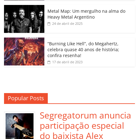
o
p
n
Cl
n
til
o
p
a
k
h
Metal Map: Um mergulho na alma do
Heavy Metal Argentino
k
ss
ar
24 de abril de 2025
ro
o
“Burning Like Hell”, do Megahertz,
m
celebra quase 40 anos de história;
confira resenha!
17 de abril de 2023
Popular Posts
Segregatorum anuncia
participação especial
do baixista Alex