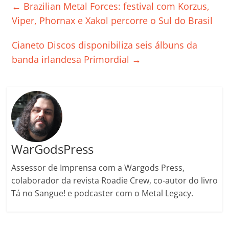
e
er
l
s
e
gl
y
p
←
Brazilian Metal Forces: festival com Korzus,
b
A
dI
e
Li
ar
Viper, Phornax e Xakol percorre o Sul do Brasil
o
p
n
Cl
n
til
Cianeto Discos disponibiliza seis álbuns da
o
p
a
k
h
banda irlandesa Primordial
→
k
ss
ar
ro
o
m
WarGodsPress
Assessor de Imprensa com a Wargods Press,
colaborador da revista Roadie Crew, co-autor do livro
Tá no Sangue! e podcaster com o Metal Legacy.