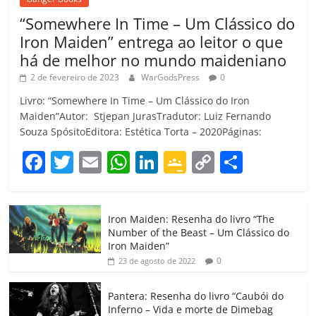
“Somewhere In Time – Um Clássico do
Iron Maiden” entrega ao leitor o que
há de melhor no mundo maideniano
2 de fevereiro de 2023
WarGodsPress
0
Livro: “Somewhere In Time – Um Clássico do Iron
Maiden”Autor: Stjepan JurasTradutor: Luiz Fernando
Souza SpósitoEditora: Estética Torta – 2020Páginas:
F
T
E
W
Li
G
C
C
a
w
m
h
n
o
o
o
c
itt
ai
at
k
o
p
m
Iron Maiden: Resenha do livro “The
e
er
l
s
e
gl
y
p
Number of the Beast – Um Clássico do
b
A
dI
e
Li
ar
Iron Maiden”
0
23 de agosto de 2022
o
p
n
Cl
n
til
o
p
a
k
h
Pantera: Resenha do livro “Caubói do
Inferno – Vida e morte de Dimebag