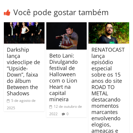
Você pode gostar também
Darkship
RENATOCAST
Beto Lani:
lança
lança
Divulgando
videoclipe de
episódio
festival de
“Upside-
especial
Halloween
Down”, faixa
sobre os 15
com o Lion
do álbum
anos do site
Heart na
Between the
ROAD TO
capital
Shadows
METAL
mineira
destacando
5 de agosto de
momentos
12 de outubro de
2025
marcantes
2022
0
envolvendo
elogios,
ameaças e