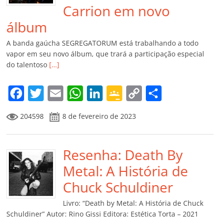
Carrion em novo
álbum
A banda gaúcha SEGREGATORUM está trabalhando a todo
vapor em seu novo álbum, que trará a participação especial
do talentoso
[…]
F
T
E
W
Li
G
C
C
a
w
m
h
n
o
o
o
204598
8 de fevereiro de 2023
c
itt
ai
at
k
o
p
m
e
er
l
s
e
gl
y
p
b
Resenha: Death By
A
dI
e
Li
ar
o
p
n
Cl
n
til
Metal: A História de
o
p
a
k
h
Chuck Schuldiner
k
ss
ar
Livro: “Death by Metal: A História de Chuck
ro
Schuldiner” Autor: Rino Gissi Editora: Estética Torta – 2021