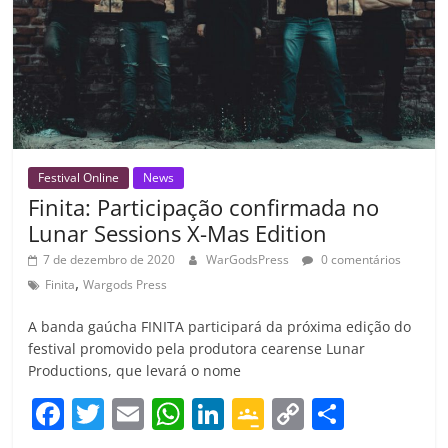
ro
o
m
Festival Online
News
Finita: Participação confirmada no
Lunar Sessions X-Mas Edition
7 de dezembro de 2020
WarGodsPress
0 comentários
,
Finita
Wargods Press
A banda gaúcha FINITA participará da próxima edição do
festival promovido pela produtora cearense Lunar
Productions, que levará o nome
F
T
E
W
Li
G
C
C
a
w
m
h
n
o
o
o