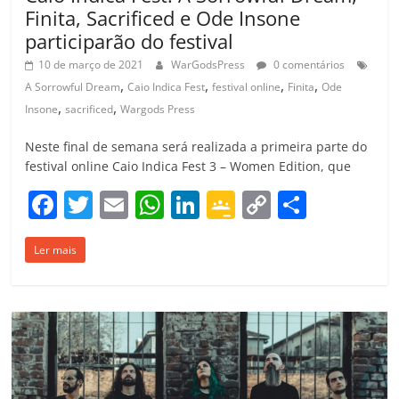
Finita, Sacrificed e Ode Insone
participarão do festival
10 de março de 2021
WarGodsPress
0 comentários
,
,
,
,
A Sorrowful Dream
Caio Indica Fest
festival online
Finita
Ode
,
,
Insone
sacrificed
Wargods Press
Neste final de semana será realizada a primeira parte do
festival online Caio Indica Fest 3 – Women Edition, que
F
T
E
W
Li
G
C
C
a
w
m
h
n
o
o
o
Ler mais
c
itt
ai
at
k
o
p
m
e
er
l
s
e
gl
y
p
b
A
dI
e
Li
ar
o
p
n
Cl
n
til
o
p
a
k
h