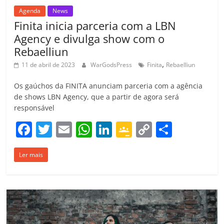
Agenda
News
Finita inicia parceria com a LBN
Agency e divulga show com o
Rebaelliun
,
11 de abril de 2023
WarGodsPress
Finita
Rebaelliun
Os gaúchos da FINITA anunciam parceria com a agência
de shows LBN Agency, que a partir de agora será
responsável
F
T
E
W
Li
G
C
C
a
w
m
h
n
o
o
o
Ler mais
c
itt
ai
at
k
o
p
m
e
er
l
s
e
gl
y
p
b
A
dI
e
Li
ar
o
p
n
Cl
n
til