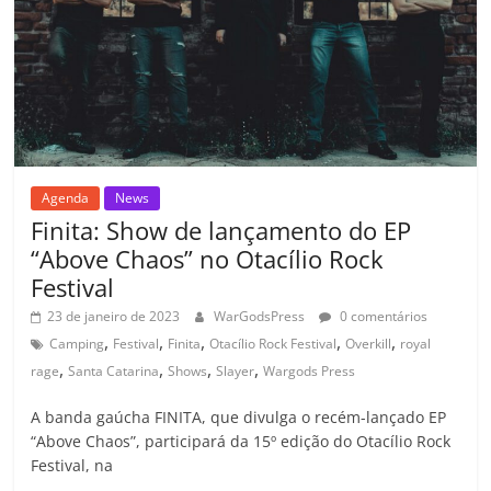
ro
o
m
Agenda
News
Finita: Show de lançamento do EP
“Above Chaos” no Otacílio Rock
Festival
23 de janeiro de 2023
WarGodsPress
0 comentários
,
,
,
,
,
Camping
Festival
Finita
Otacílio Rock Festival
Overkill
royal
,
,
,
,
rage
Santa Catarina
Shows
Slayer
Wargods Press
A banda gaúcha FINITA, que divulga o recém-lançado EP
“Above Chaos”, participará da 15º edição do Otacílio Rock
Festival, na