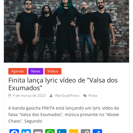
o
p
a
k
h
k
ss
ar
ro
o
m
Agenda
News
Vídeos
Finita lança lyric vídeo de “Valsa dos
Exumados”
9 de março de 2023
WarGodsPress
Finita
A banda gaúcha FINITA está lançando um lyric vídeo da
faixa “Valsa dos Exumados”, música presente no “Above
Chaos”. Segundo