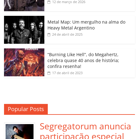
b
A
dI
e
Li
ar
12 de março de 2026
o
p
n
Cl
n
til
o
p
a
k
h
Metal Map: Um mergulho na alma do
Heavy Metal Argentino
k
ss
ar
24 de abril de 2025
ro
o
“Burning Like Hell”, do Megahertz,
m
celebra quase 40 anos de história;
confira resenha!
17 de abril de 2023
Popular Posts
Segregatorum anuncia
participação especial