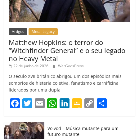
Artigos
Metal Legacy
Matthew Hopkins: o terror do
“Witchfinder General” e o seu legado
no Heavy Metal
22 de junho de 2026
WarGodsPress
O século XVII britânico abrigou um dos episódios mais
sombrios de histeria coletiva, fanatismo e carnificina
liderados por uma dupla
F
T
E
W
Li
G
C
C
a
w
m
h
n
o
o
o
c
itt
ai
at
k
o
p
m
Voivod – Música mutante para um
e
er
l
s
e
gl
y
p
futuro mutante