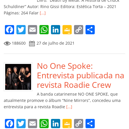
k
ss
ar
Livro: “Death by Metal: A História de Chuck
ro
Schuldiner” Autor: Rino Gissi Editora: Estética Torta – 2021
Páginas: 264 Falar
[…]
o
m
F
T
E
W
Li
G
C
C
a
w
m
h
n
o
o
o
188600
27 de julho de 2021
c
itt
ai
at
k
o
p
m
e
er
l
s
e
gl
y
p
b
No One Spoke:
A
dI
e
Li
ar
o
p
n
Cl
n
til
Entrevista publicada na
o
p
a
k
h
revista Roadie Crew
k
ss
ar
A banda catarinense NO ONE SPOKE, que
ro
atualmente promove o álbum “Nine Mirrors”, concedeu uma
entrevista para a revista Roadie
[…]
o
m
F
T
E
W
Li
G
C
C