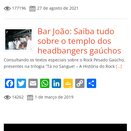
a
w
m
h
n
o
o
o
177196
27 de agosto de 2021
c
itt
ai
at
k
o
p
m
e
er
l
s
e
gl
y
p
b
Bar João: Saiba tudo
A
dI
e
Li
ar
o
p
n
Cl
n
til
sobre o templo dos
o
p
a
k
h
headbangers gaúchos
k
ss
ar
Consultando os textos especiais sobre o Rock Pesado Gaúcho,
ro
presentes na trilogia “Tá no Sangue! – A História do Rock
[…]
o
F
T
E
W
Li
G
C
C
m
a
w
m
h
n
o
o
o
14262
1 de março de 2019
c
itt
ai
at
k
o
p
m
e
er
l
s
e
gl
y
p
b
A
dI
e
Li
ar
o
p
n
Cl
n
til