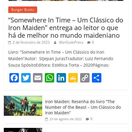
Banger Books
“Somewhere In Time – Um Clássico do
Iron Maiden” entrega ao leitor o que
há de melhor no mundo maideniano
2 de fevereiro de 2023
WarGodsPress
0
Livro: “Somewhere In Time – Um Clássico do Iron
Maiden”Autor: Stjepan JurasTradutor: Luiz Fernando
Souza SpósitoEditora: Estética Torta – 2020Páginas:
F
T
E
W
Li
G
C
C
a
w
m
h
n
o
o
o
c
itt
ai
at
k
o
p
m
Iron Maiden: Resenha do livro “The
e
er
l
s
e
gl
y
p
Number of the Beast – Um Clássico do
b
A
dI
e
Li
ar
Iron Maiden”
0
23 de agosto de 2022
o
p
n
Cl
n
til