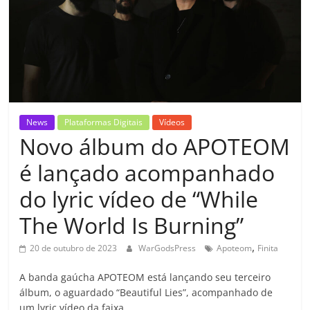
News
Plataformas Digitais
Vídeos
Novo álbum do APOTEOM
é lançado acompanhado
do lyric vídeo de “While
The World Is Burning”
,
20 de outubro de 2023
WarGodsPress
Apoteom
Finita
A banda gaúcha APOTEOM está lançando seu terceiro
álbum, o aguardado “Beautiful Lies”, acompanhado de
um lyric vídeo da faixa