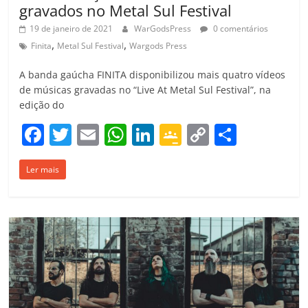
gravados no Metal Sul Festival
19 de janeiro de 2021
WarGodsPress
0 comentários
,
,
Finita
Metal Sul Festival
Wargods Press
A banda gaúcha FINITA disponibilizou mais quatro vídeos
de músicas gravadas no “Live At Metal Sul Festival”, na
edição do
F
T
E
W
Li
G
C
C
a
w
m
h
n
o
o
o
Ler mais
c
itt
ai
at
k
o
p
m
e
er
l
s
e
gl
y
p
b
A
dI
e
Li
ar
o
p
n
Cl
n
til
o
p
a
k
h
k
ss
ar