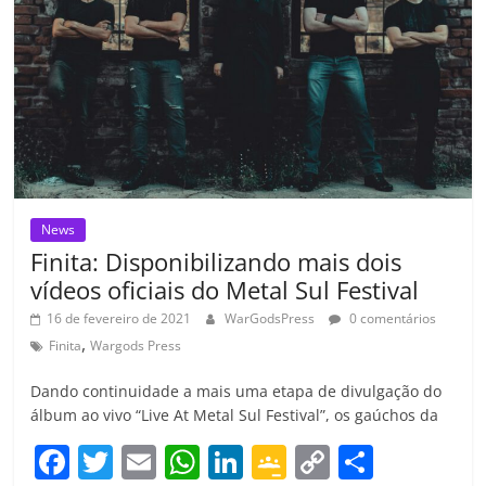
k
ss
ar
ro
o
m
News
Finita: Disponibilizando mais dois
vídeos oficiais do Metal Sul Festival
16 de fevereiro de 2021
WarGodsPress
0 comentários
,
Finita
Wargods Press
Dando continuidade a mais uma etapa de divulgação do
álbum ao vivo “Live At Metal Sul Festival”, os gaúchos da
F
T
E
W
Li
G
C
C