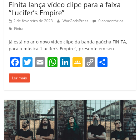
Finita lança vídeo clipe para a faixa
“Lucifer’s Empire”
2 de fevereiro de 2023
WarGodsPress
0 comentários
Finita
Já está no ar o novo vídeo clipe da banda gaúcha FINITA,
para a música “Lucifer’s Empire”, presente em seu
F
T
E
W
Li
G
C
C
a
w
m
h
n
o
o
o
Ler mais
c
itt
ai
at
k
o
p
m
e
er
l
s
e
gl
y
p
b
A
dI
e
Li
ar
o
p
n
Cl
n
til
o
p
a
k
h
k
ss
ar