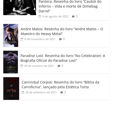
o
p
a
k
h
Pantera: Resenha do livro “Caubói do
Inferno – Vida e morte de Dimebag
k
ss
ar
Darrel”
ro
0
8 de agosto de 2022
o
Andre Matos: Resenha do livro “Andre Matos – O
m
Maestro do Heavy Metal”
0
6 de novembro de 2021
Paradise Lost: Resenha do livro “No Celebration: A
Biografia Oficial do Paradise Lost”
0
29 de outubro de 2021
Cannnibal Corpse: Resenha do livro “Bíblia da
Carnificina”, lançado pela Estética Torta
0
26 de setembro de 2021