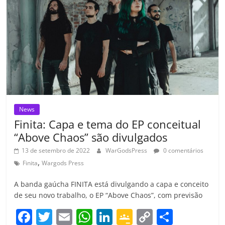
k
ss
ar
ro
o
m
News
Finita: Capa e tema do EP conceitual
“Above Chaos” são divulgados
13 de setembro de 2022
WarGodsPress
0 comentários
,
Finita
Wargods Press
A banda gaúcha FINITA está divulgando a capa e conceito
de seu novo trabalho, o EP “Above Chaos”, com previsão
F
T
E
W
Li
G
C
C