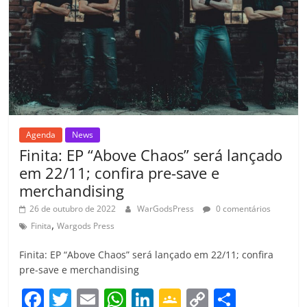
ro
o
m
Agenda
News
Finita: EP “Above Chaos” será lançado
em 22/11; confira pre-save e
merchandising
26 de outubro de 2022
WarGodsPress
0 comentários
,
Finita
Wargods Press
Finita: EP “Above Chaos” será lançado em 22/11; confira
pre-save e merchandising
F
T
E
W
Li
G
C
C