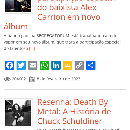
do baixista Alex
Carrion em novo
álbum
A banda gaúcha SEGREGATORUM está trabalhando a todo
vapor em seu novo álbum, que trará a participação especial
do talentoso
[…]
F
T
E
W
Li
G
C
C
a
w
m
h
n
o
o
o
204602
8 de fevereiro de 2023
c
itt
ai
at
k
o
p
m
e
er
l
s
e
gl
y
p
b
Resenha: Death By
A
dI
e
Li
ar
o
p
n
Cl
n
til
Metal: A História de
o
p
a
k
h
Chuck Schuldiner