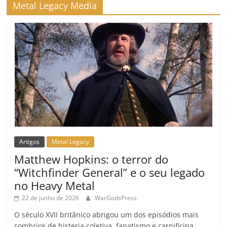
Metal Legacy Media
o
m
Artigos
Metal Legacy
Matthew Hopkins: o terror do
“Witchfinder General” e o seu legado
no Heavy Metal
22 de junho de 2026
WarGodsPress
O século XVII britânico abrigou um dos episódios mais
sombrios de histeria coletiva, fanatismo e carnificina