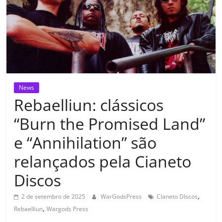
News
Rebaelliun: clássicos
“Burn the Promised Land”
e “Annihilation” são
relançados pela Cianeto
Discos
,
2 de setembro de 2025
WarGodsPress
CIaneto DIscos
,
Rebaelliun
Wargods Press