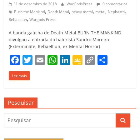
31 de dezembro de 2018
WarGodsPress
0 comentários
,
,
,
,
,
Burn the Mankind
Death Metal
heavy metal
metal
Nephasth
,
Rebaelliun
Wargods Press
A banda gaúcha de Death Metal BURN THE MANKIND
divulgou a entrada do baterista Sandro Moreira
(Exterminate, Rebaelliun, ex-Mental Horror)
F
T
E
W
Li
G
C
C
a
w
m
h
n
o
o
o
Ler mais
c
itt
ai
at
k
o
p
m
e
er
l
s
e
gl
y
p
b
A
dI
e
Li
ar
Pesquisar
o
p
n
Cl
n
til
o
p
a
k
h
k
ss
ar
ro