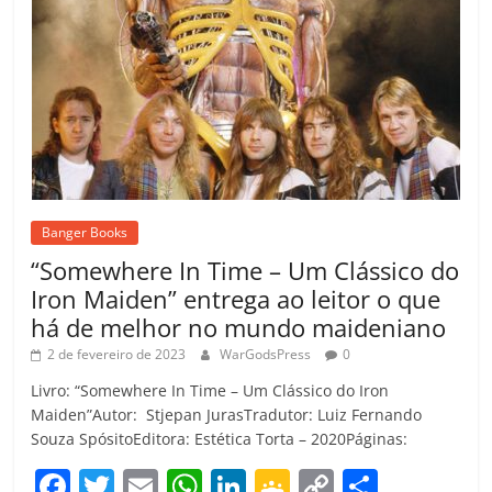
Banger Books
“Somewhere In Time – Um Clássico do
Iron Maiden” entrega ao leitor o que
há de melhor no mundo maideniano
2 de fevereiro de 2023
WarGodsPress
0
Livro: “Somewhere In Time – Um Clássico do Iron
Maiden”Autor: Stjepan JurasTradutor: Luiz Fernando
Souza SpósitoEditora: Estética Torta – 2020Páginas:
F
T
E
W
Li
G
C
C