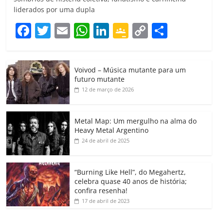
liderados por uma dupla
F
T
E
W
Li
G
C
C
a
w
m
h
n
o
o
o
c
itt
ai
at
k
o
p
m
Voivod – Música mutante para um
e
er
l
s
e
gl
y
p
futuro mutante
b
A
dI
e
Li
ar
12 de março de 2026
o
p
n
Cl
n
til
o
p
a
k
h
Metal Map: Um mergulho na alma do
Heavy Metal Argentino
k
ss
ar
24 de abril de 2025
ro
o
“Burning Like Hell”, do Megahertz,
m
celebra quase 40 anos de história;
confira resenha!
17 de abril de 2023