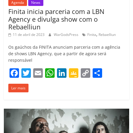
Agenda
News
Finita inicia parceria com a LBN
Agency e divulga show com o
Rebaelliun
,
11 de abril de 2023
WarGodsPress
Finita
Rebaelliun
Os gaúchos da FINITA anunciam parceria com a agência
de shows LBN Agency, que a partir de agora será
responsável
F
T
E
W
Li
G
C
C
a
w
m
h
n
o
o
o
Ler mais
c
itt
ai
at
k
o
p
m
e
er
l
s
e
gl
y
p
b
A
dI
e
Li
ar
o
p
n
Cl
n
til
o
p
a
k
h