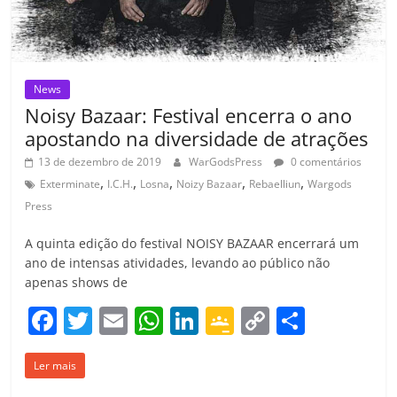
News
Noisy Bazaar: Festival encerra o ano
apostando na diversidade de atrações
13 de dezembro de 2019
WarGodsPress
0 comentários
,
,
,
,
,
Exterminate
I.C.H.
Losna
Noizy Bazaar
Rebaelliun
Wargods
Press
A quinta edição do festival NOISY BAZAAR encerrará um
ano de intensas atividades, levando ao público não
apenas shows de
F
T
E
W
Li
G
C
C
a
w
m
h
n
o
o
o
Ler mais
c
itt
ai
at
k
o
p
m