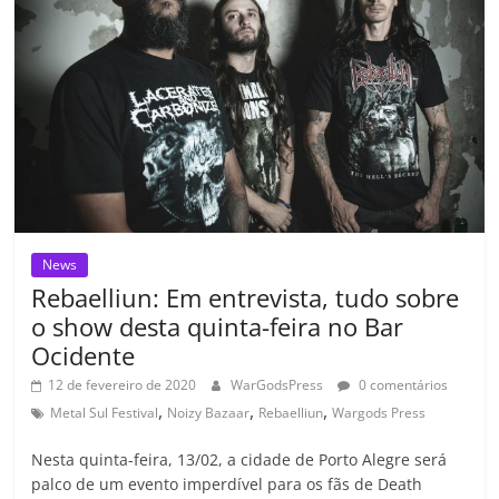
k
ss
ar
ro
o
m
News
Rebaelliun: Em entrevista, tudo sobre
o show desta quinta-feira no Bar
Ocidente
12 de fevereiro de 2020
WarGodsPress
0 comentários
,
,
,
Metal Sul Festival
Noizy Bazaar
Rebaelliun
Wargods Press
Nesta quinta-feira, 13/02, a cidade de Porto Alegre será
palco de um evento imperdível para os fãs de Death