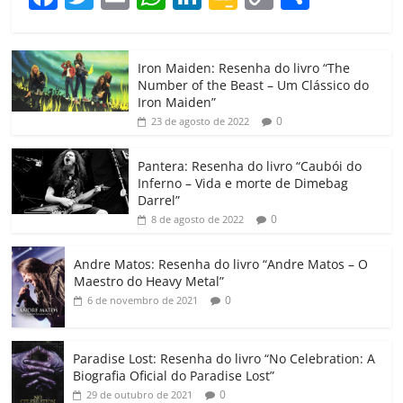
a
w
m
h
n
o
o
o
c
itt
ai
at
k
o
p
m
Iron Maiden: Resenha do livro “The
e
er
l
s
e
gl
y
p
Number of the Beast – Um Clássico do
b
A
dI
e
Li
ar
Iron Maiden”
0
23 de agosto de 2022
o
p
n
Cl
n
til
o
p
a
k
h
Pantera: Resenha do livro “Caubói do
Inferno – Vida e morte de Dimebag
k
ss
ar
Darrel”
ro
0
8 de agosto de 2022
o
Andre Matos: Resenha do livro “Andre Matos – O
m
Maestro do Heavy Metal”
0
6 de novembro de 2021
Paradise Lost: Resenha do livro “No Celebration: A
Biografia Oficial do Paradise Lost”
0
29 de outubro de 2021