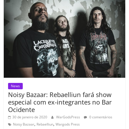
o
p
n
Cl
n
til
o
p
a
k
h
k
ss
ar
ro
o
m
News
Noisy Bazaar: Rebaelliun fará show
especial com ex-integrantes no Bar
Ocidente
30 de janeiro de 2020
WarGodsPress
0 comentários
,
,
Noisy Bazaar
Rebaelliun
Wargods Press