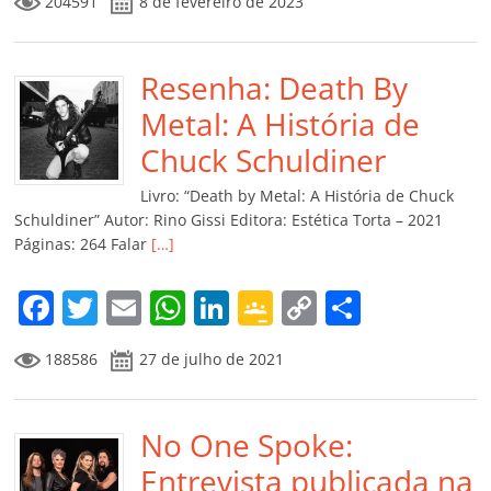
204591
8 de fevereiro de 2023
c
itt
ai
at
k
o
p
m
e
er
l
s
e
gl
y
p
b
Resenha: Death By
A
dI
e
Li
ar
o
p
n
Cl
n
til
Metal: A História de
o
p
a
k
h
Chuck Schuldiner
k
ss
ar
Livro: “Death by Metal: A História de Chuck
ro
Schuldiner” Autor: Rino Gissi Editora: Estética Torta – 2021
Páginas: 264 Falar
[…]
o
m
F
T
E
W
Li
G
C
C
a
w
m
h
n
o
o
o
188586
27 de julho de 2021
c
itt
ai
at
k
o
p
m
e
er
l
s
e
gl
y
p
b
No One Spoke:
A
dI
e
Li
ar
o
p
n
Cl
n
til
Entrevista publicada na