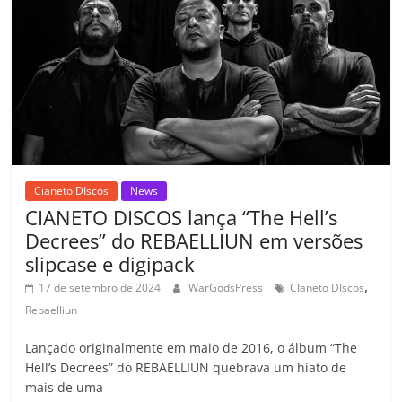
o
p
a
k
h
k
ss
ar
ro
o
m
Cianeto DIscos
News
CIANETO DISCOS lança “The Hell’s
Decrees” do REBAELLIUN em versões
slipcase e digipack
,
17 de setembro de 2024
WarGodsPress
CIaneto DIscos
Rebaelliun
Lançado originalmente em maio de 2016, o álbum “The
Hell’s Decrees” do REBAELLIUN quebrava um hiato de
mais de uma