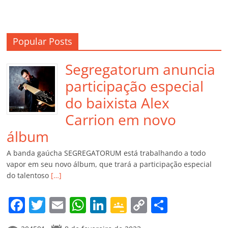
Popular Posts
Segregatorum anuncia
participação especial
do baixista Alex
Carrion em novo
álbum
A banda gaúcha SEGREGATORUM está trabalhando a todo
vapor em seu novo álbum, que trará a participação especial
do talentoso
[…]
F
T
E
W
Li
G
C
C
a
w
m
h
n
o
o
o