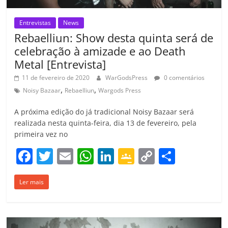
Entrevistas
News
Rebaelliun: Show desta quinta será de
celebração à amizade e ao Death
Metal [Entrevista]
11 de fevereiro de 2020
WarGodsPress
0 comentários
,
,
Noisy Bazaar
Rebaelliun
Wargods Press
A próxima edição do já tradicional Noisy Bazaar será
realizada nesta quinta-feira, dia 13 de fevereiro, pela
primeira vez no
F
T
E
W
Li
G
C
C
a
w
m
h
n
o
o
o
Ler mais
c
itt
ai
at
k
o
p
m
e
er
l
s
e
gl
y
p
b
A
dI
e
Li
ar