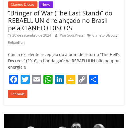
Cianeto DIscos
News
“Bringer of War (The Last Stand)” do
REBAELLIUN é relançado no Brasil
pela CIANETO DISCOS
,
20 de setembro de 2024
WarGodsPress
CIaneto DIscos
Rebaelliun
Com a excelente recepção do álbum de retorno “The Hell’s
Decrees” (2016), a banda gaúcha REBAELLIUN não poupou
energia e
F
T
E
W
Li
G
C
C
a
w
m
h
n
o
o
o
Ler mais
c
itt
ai
at
k
o
p
m
e
er
l
s
e
gl
y
p
b
A
dI
e
Li
ar
o
p
n
Cl
n
til