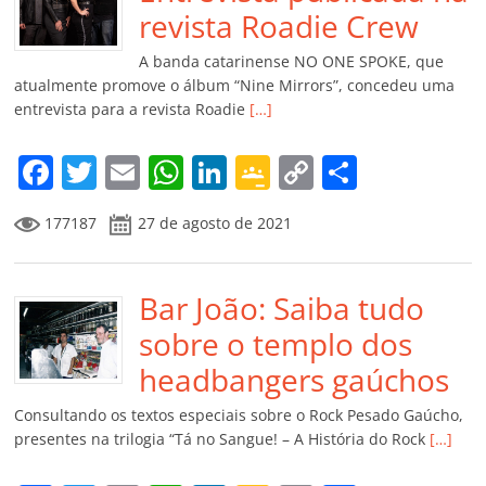
o
p
a
k
h
revista Roadie Crew
k
ss
ar
A banda catarinense NO ONE SPOKE, que
ro
atualmente promove o álbum “Nine Mirrors”, concedeu uma
entrevista para a revista Roadie
[…]
o
m
F
T
E
W
Li
G
C
C
a
w
m
h
n
o
o
o
177187
27 de agosto de 2021
c
itt
ai
at
k
o
p
m
e
er
l
s
e
gl
y
p
b
Bar João: Saiba tudo
A
dI
e
Li
ar
o
p
n
Cl
n
til
sobre o templo dos
o
p
a
k
h
headbangers gaúchos
k
ss
ar
Consultando os textos especiais sobre o Rock Pesado Gaúcho,
ro
presentes na trilogia “Tá no Sangue! – A História do Rock
[…]
o