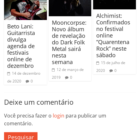
Alchimist:
Confirmados
Mooncorpse:
Beto Lani:
no festival
Novo álbum
Guitarrista
online
de revelação
divulga
“Quarentena
do Dark Folk
agenda de
Rock” neste
Metal sairá
festivais
sábado
nesta
online de
semana
15 de julho de
dezembro
12 de março de
2020
0
14 de dezembro
2019
0
de 2020
0
Deixe um comentário
Você precisa fazer o
login
para publicar um
comentário.
Pesquisar