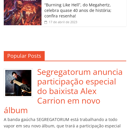
o
“Burning Like Hell”, do Megahertz,
m
celebra quase 40 anos de história;
confira resenha!
17 de abril de 2023
Popular Posts
Segregatorum anuncia
participação especial
do baixista Alex
Carrion em novo
álbum
A banda gaúcha SEGREGATORUM está trabalhando a todo
vapor em seu novo álbum, que trará a participação especial