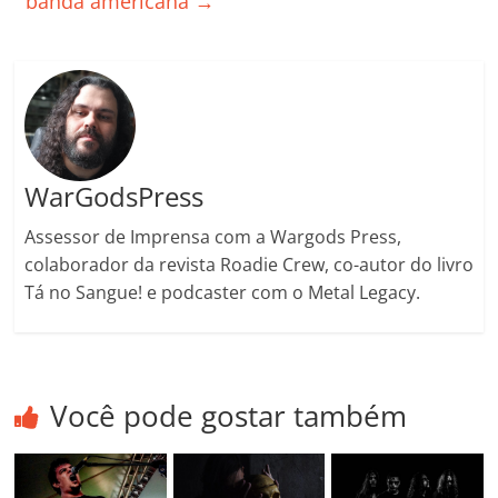
banda americana
→
k
ss
ar
ro
o
m
WarGodsPress
Assessor de Imprensa com a Wargods Press,
colaborador da revista Roadie Crew, co-autor do livro
Tá no Sangue! e podcaster com o Metal Legacy.
Você pode gostar também