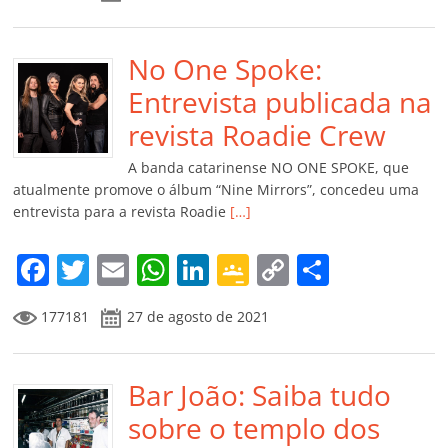
c
itt
ai
at
k
o
p
m
e
er
l
s
e
gl
y
p
b
No One Spoke:
A
dI
e
Li
ar
o
p
n
Cl
n
til
Entrevista publicada na
o
p
a
k
h
revista Roadie Crew
k
ss
ar
A banda catarinense NO ONE SPOKE, que
ro
atualmente promove o álbum “Nine Mirrors”, concedeu uma
entrevista para a revista Roadie
[…]
o
m
F
T
E
W
Li
G
C
C
a
w
m
h
n
o
o
o
177181
27 de agosto de 2021
c
itt
ai
at
k
o
p
m
e
er
l
s
e
gl
y
p
b
Bar João: Saiba tudo
A
dI
e
Li
ar
o
p
n
Cl
n
til
sobre o templo dos