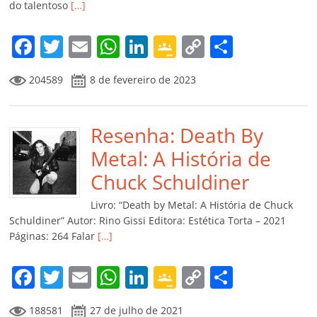
do talentoso
[…]
F
T
E
W
Li
G
C
C
a
w
m
h
n
o
o
o
204589
8 de fevereiro de 2023
c
itt
ai
at
k
o
p
m
e
er
l
s
e
gl
y
p
b
Resenha: Death By
A
dI
e
Li
ar
o
p
n
Cl
n
til
Metal: A História de
o
p
a
k
h
Chuck Schuldiner
k
ss
ar
Livro: “Death by Metal: A História de Chuck
ro
Schuldiner” Autor: Rino Gissi Editora: Estética Torta – 2021
Páginas: 264 Falar
[…]
o
m
F
T
E
W
Li
G
C
C
a
w
m
h
n
o
o
o
188581
27 de julho de 2021