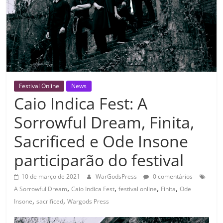
Festival Online
News
Caio Indica Fest: A
Sorrowful Dream, Finita,
Sacrificed e Ode Insone
participarão do festival
10 de março de 2021
WarGodsPress
0 comentários
,
,
,
,
A Sorrowful Dream
Caio Indica Fest
festival online
Finita
Ode
,
,
Insone
sacrificed
Wargods Press