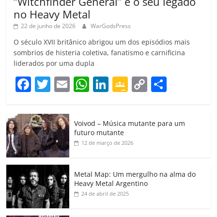
“Witchfinder General” e o seu legado
no Heavy Metal
22 de junho de 2026
WarGodsPress
O século XVII britânico abrigou um dos episódios mais
sombrios de histeria coletiva, fanatismo e carnificina
liderados por uma dupla
F
T
E
W
Li
G
C
C
a
w
m
h
n
o
o
o
c
itt
ai
at
k
o
p
m
Voivod – Música mutante para um
e
er
l
s
e
gl
y
p
futuro mutante
b
A
dI
e
Li
ar
12 de março de 2026
o
p
n
Cl
n
til
o
p
a
k
h
Metal Map: Um mergulho na alma do
Heavy Metal Argentino
k
ss
ar
24 de abril de 2025
ro