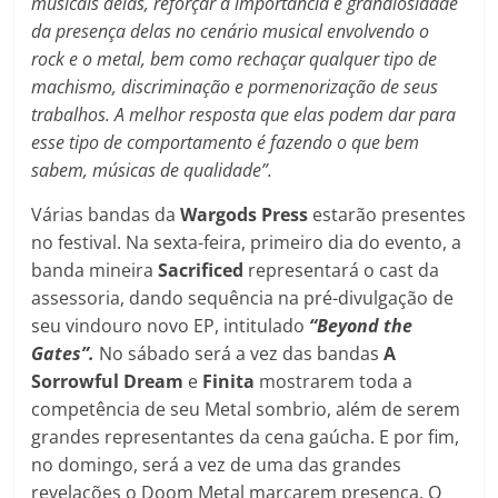
musicais delas, reforçar a importância e grandiosidade
da presença delas no cenário musical envolvendo o
rock e o metal, bem como rechaçar qualquer tipo de
machismo, discriminação e pormenorização de seus
trabalhos. A melhor resposta que elas podem dar para
esse tipo de comportamento é fazendo o que bem
sabem, músicas de qualidade”.
Várias bandas da
Wargods Press
estarão presentes
no festival. Na sexta-feira, primeiro dia do evento, a
banda mineira
Sacrificed
representará o cast da
assessoria, dando sequência na pré-divulgação de
seu vindouro novo EP, intitulado
“Beyond the
Gates”.
No sábado será a vez das bandas
A
Sorrowful Dream
e
Finita
mostrarem toda a
competência de seu Metal sombrio, além de serem
grandes representantes da cena gaúcha. E por fim,
no domingo, será a vez de uma das grandes
revelações o Doom Metal marcarem presença. O