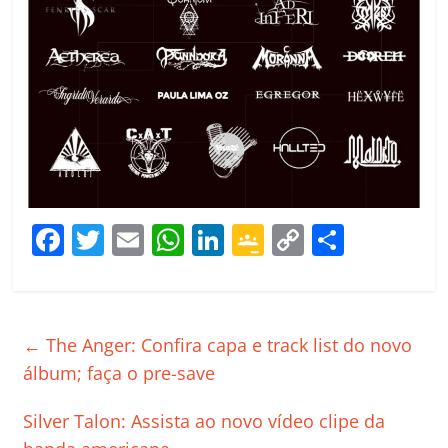
F
T
E
W
Li
G
C
C
a
w
m
h
n
o
o
o
c
itt
ai
at
k
o
p
m
e
er
l
s
e
gl
y
p
←
The Anger: Confira capa e track list do novo
b
A
dI
e
Li
ar
álbum; faça o pre-save
o
p
n
Cl
n
til
Silver Talon: Assista ao novo vídeo clipe da
o
p
a
k
h