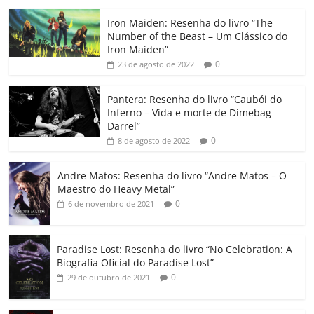
c
itt
ai
at
k
o
p
m
Iron Maiden: Resenha do livro “The
e
er
l
s
e
gl
y
p
Number of the Beast – Um Clássico do
b
A
dI
e
Li
ar
Iron Maiden”
0
23 de agosto de 2022
o
p
n
Cl
n
til
o
p
a
k
h
Pantera: Resenha do livro “Caubói do
Inferno – Vida e morte de Dimebag
k
ss
ar
Darrel”
ro
0
8 de agosto de 2022
o
Andre Matos: Resenha do livro “Andre Matos – O
m
Maestro do Heavy Metal”
0
6 de novembro de 2021
Paradise Lost: Resenha do livro “No Celebration: A
Biografia Oficial do Paradise Lost”
0
29 de outubro de 2021