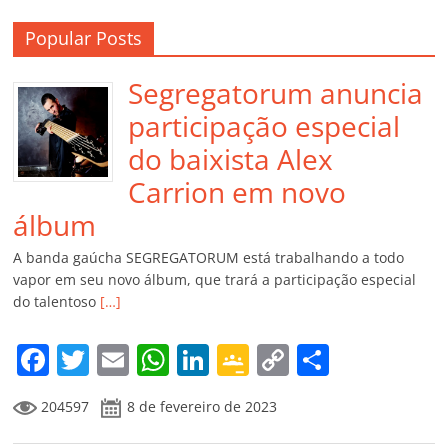
Popular Posts
Segregatorum anuncia
participação especial
do baixista Alex
Carrion em novo
álbum
A banda gaúcha SEGREGATORUM está trabalhando a todo
vapor em seu novo álbum, que trará a participação especial
do talentoso
[…]
F
T
E
W
Li
G
C
C
a
w
m
h
n
o
o
o
204597
8 de fevereiro de 2023
c
itt
ai
at
k
o
p
m