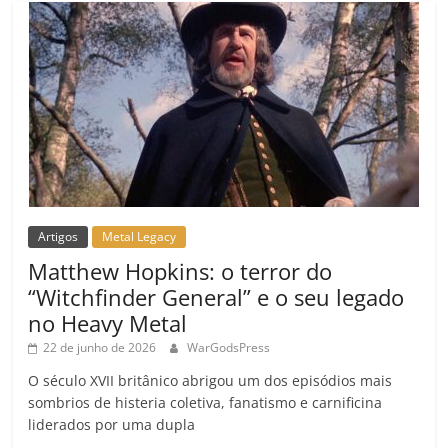
m
Artigos
Metal Legacy
Matthew Hopkins: o terror do
“Witchfinder General” e o seu legado
no Heavy Metal
22 de junho de 2026
WarGodsPress
O século XVII britânico abrigou um dos episódios mais
sombrios de histeria coletiva, fanatismo e carnificina
liderados por uma dupla