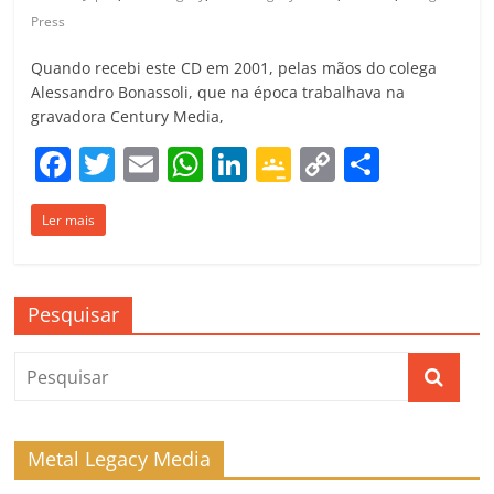
Press
Quando recebi este CD em 2001, pelas mãos do colega
Alessandro Bonassoli, que na época trabalhava na
gravadora Century Media,
F
T
E
W
Li
G
C
C
a
w
m
h
n
o
o
o
Ler mais
c
itt
ai
at
k
o
p
m
e
er
l
s
e
gl
y
p
b
A
dI
e
Li
ar
Pesquisar
o
p
n
Cl
n
til
o
p
a
k
h
k
ss
ar
ro
Metal Legacy Media
o