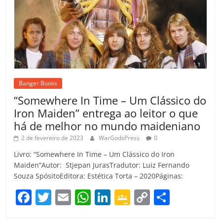
Banger Books
“Somewhere In Time – Um Clássico do
Iron Maiden” entrega ao leitor o que
há de melhor no mundo maideniano
2 de fevereiro de 2023
WarGodsPress
0
Livro: “Somewhere In Time – Um Clássico do Iron
Maiden”Autor: Stjepan JurasTradutor: Luiz Fernando
Souza SpósitoEditora: Estética Torta – 2020Páginas:
F
T
E
W
Li
G
C
C
a
w
m
h
n
o
o
o