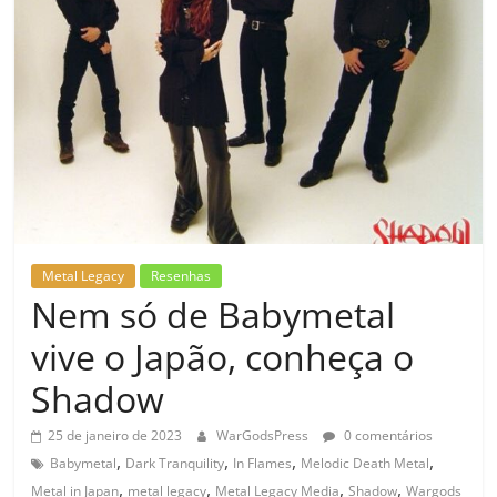
Metal Legacy
Resenhas
Nem só de Babymetal
vive o Japão, conheça o
Shadow
25 de janeiro de 2023
WarGodsPress
0 comentários
,
,
,
,
Babymetal
Dark Tranquility
In Flames
Melodic Death Metal
,
,
,
,
Metal in Japan
metal legacy
Metal Legacy Media
Shadow
Wargods