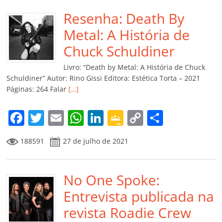
e
er
l
s
e
gl
y
p
b
Resenha: Death By
A
dI
e
Li
ar
o
p
n
Cl
n
til
Metal: A História de
o
p
a
k
h
Chuck Schuldiner
k
ss
ar
Livro: “Death by Metal: A História de Chuck
ro
Schuldiner” Autor: Rino Gissi Editora: Estética Torta – 2021
Páginas: 264 Falar
[…]
o
m
F
T
E
W
Li
G
C
C
a
w
m
h
n
o
o
o
188591
27 de julho de 2021
c
itt
ai
at
k
o
p
m
e
er
l
s
e
gl
y
p
b
No One Spoke:
A
dI
e
Li
ar
o
p
n
Cl
n
til
Entrevista publicada na
o
p
a
k
h
revista Roadie Crew