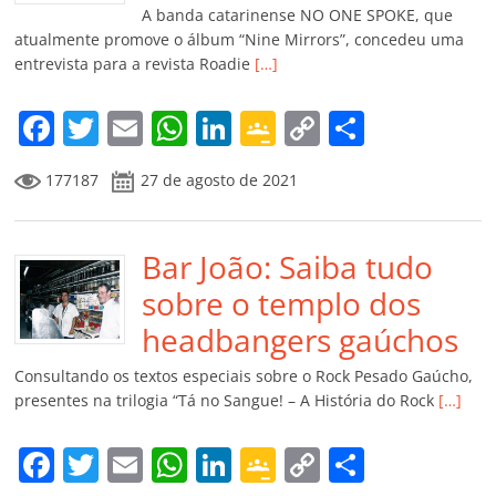
k
ss
ar
A banda catarinense NO ONE SPOKE, que
ro
atualmente promove o álbum “Nine Mirrors”, concedeu uma
entrevista para a revista Roadie
[…]
o
m
F
T
E
W
Li
G
C
C
a
w
m
h
n
o
o
o
177187
27 de agosto de 2021
c
itt
ai
at
k
o
p
m
e
er
l
s
e
gl
y
p
b
Bar João: Saiba tudo
A
dI
e
Li
ar
o
p
n
Cl
n
til
sobre o templo dos
o
p
a
k
h
headbangers gaúchos
k
ss
ar
Consultando os textos especiais sobre o Rock Pesado Gaúcho,
ro
presentes na trilogia “Tá no Sangue! – A História do Rock
[…]
o
F
T
E
W
Li
G
C
C
m