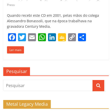
Press
Quando recebi este CD em 2001, pelas mãos do colega
Alessandro Bonassoli, que na época trabalhava na
gravadora Century Media,
F
T
E
W
Li
G
C
C
a
w
m
h
n
o
o
o
Ler mais
c
itt
ai
at
k
o
p
m
e
er
l
s
e
gl
y
p
b
A
dI
e
Li
ar
Pesquisar
o
p
n
Cl
n
til
o
p
a
k
h
k
ss
ar
ro
Metal Legacy Media
o