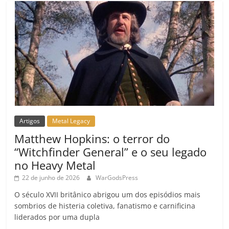
m
Artigos
Metal Legacy
Matthew Hopkins: o terror do
“Witchfinder General” e o seu legado
no Heavy Metal
22 de junho de 2026
WarGodsPress
O século XVII britânico abrigou um dos episódios mais
sombrios de histeria coletiva, fanatismo e carnificina
liderados por uma dupla