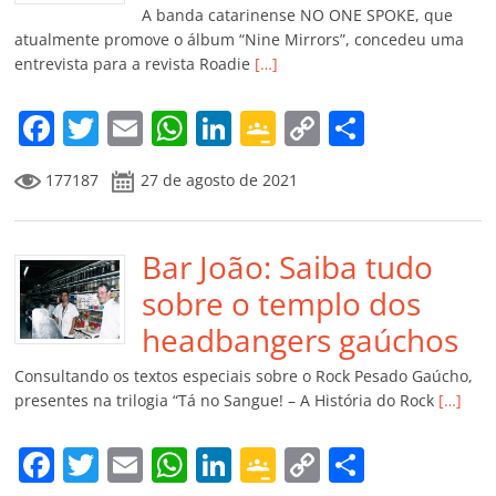
k
ss
ar
A banda catarinense NO ONE SPOKE, que
ro
atualmente promove o álbum “Nine Mirrors”, concedeu uma
entrevista para a revista Roadie
[…]
o
m
F
T
E
W
Li
G
C
C
a
w
m
h
n
o
o
o
177187
27 de agosto de 2021
c
itt
ai
at
k
o
p
m
e
er
l
s
e
gl
y
p
b
Bar João: Saiba tudo
A
dI
e
Li
ar
o
p
n
Cl
n
til
sobre o templo dos
o
p
a
k
h
headbangers gaúchos
k
ss
ar
Consultando os textos especiais sobre o Rock Pesado Gaúcho,
ro
presentes na trilogia “Tá no Sangue! – A História do Rock
[…]
o
F
T
E
W
Li
G
C
C
m