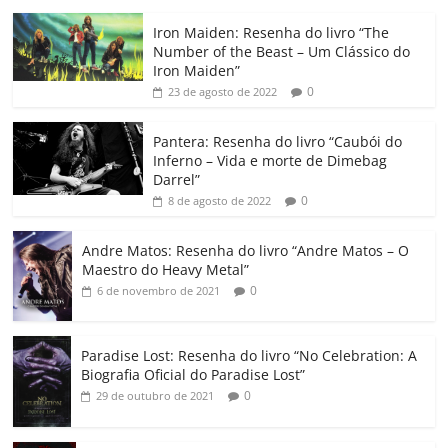
c
itt
ai
at
k
o
p
m
Iron Maiden: Resenha do livro “The
e
er
l
s
e
gl
y
p
Number of the Beast – Um Clássico do
b
A
dI
e
Li
ar
Iron Maiden”
0
23 de agosto de 2022
o
p
n
Cl
n
til
o
p
a
k
h
Pantera: Resenha do livro “Caubói do
Inferno – Vida e morte de Dimebag
k
ss
ar
Darrel”
ro
0
8 de agosto de 2022
o
Andre Matos: Resenha do livro “Andre Matos – O
m
Maestro do Heavy Metal”
0
6 de novembro de 2021
Paradise Lost: Resenha do livro “No Celebration: A
Biografia Oficial do Paradise Lost”
0
29 de outubro de 2021