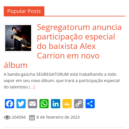
Popular Posts
Segregatorum anuncia
participação especial
do baixista Alex
Carrion em novo
álbum
A banda gaúcha SEGREGATORUM está trabalhando a todo
vapor em seu novo álbum, que trará a participação especial
do talentoso
[…]
F
T
E
W
Li
G
C
C
a
w
m
h
n
o
o
o
204594
8 de fevereiro de 2023
c
itt
ai
at
k
o
p
m