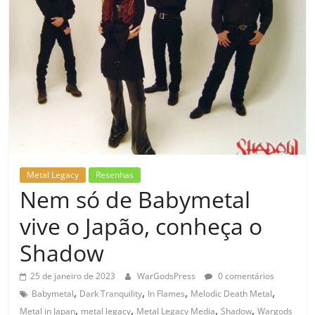
Metal Legacy
Resenhas
Nem só de Babymetal
vive o Japão, conheça o
Shadow
25 de janeiro de 2023
WarGodsPress
0 comentários
,
,
,
,
Babymetal
Dark Tranquility
In Flames
Melodic Death Metal
,
,
,
,
Metal in Japan
metal legacy
Metal Legacy Media
Shadow
Wargods