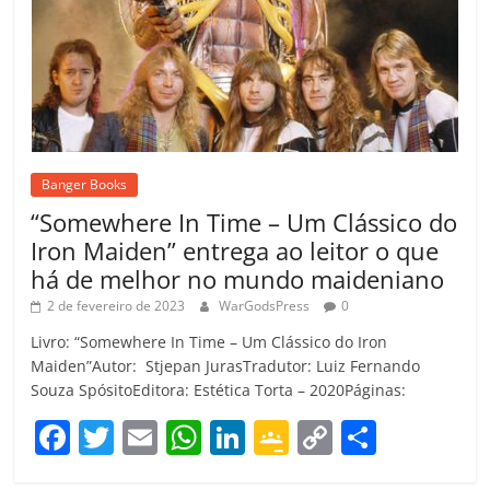
Banger Books
“Somewhere In Time – Um Clássico do
Iron Maiden” entrega ao leitor o que
há de melhor no mundo maideniano
2 de fevereiro de 2023
WarGodsPress
0
Livro: “Somewhere In Time – Um Clássico do Iron
Maiden”Autor: Stjepan JurasTradutor: Luiz Fernando
Souza SpósitoEditora: Estética Torta – 2020Páginas:
F
T
E
W
Li
G
C
C
a
w
m
h
n
o
o
o