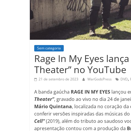
Sem categoria
Rage In My Eyes lanç
Theater” no YouTube
,
21 de setembro de 2023
WarGodsPress
DVD
A banda gaúcha
RAGE IN MY EYES
lançou 
Theater”
, gravado ao vivo no dia 24 de jane
Mário Quintana
, localizada no coração da
conferir versões inspiradas das músicas d
Cell”
(2019), além do tributo ao saudoso vo
apresentação contou com a produção da
B