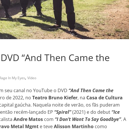
a DVD “And Then Came the
,
Rage In My Eyes
Vídeo
em seu canal no YouTube o DVD
“And Then Came the
iro de 2022, no
Teatro Bruno Kiefer
, na
Casa de Cultura
 capital gaúcha. Naquela noite de verão, os fãs puderam
o então recém-lançado EP
“Spiral”
(2021) e do debut
“Ice
calista
Andre Matos
com
“I Don’t Want To Say Goodbye”
. A
ravo Metal Mgmt
e teve
Alisson Martinho
como