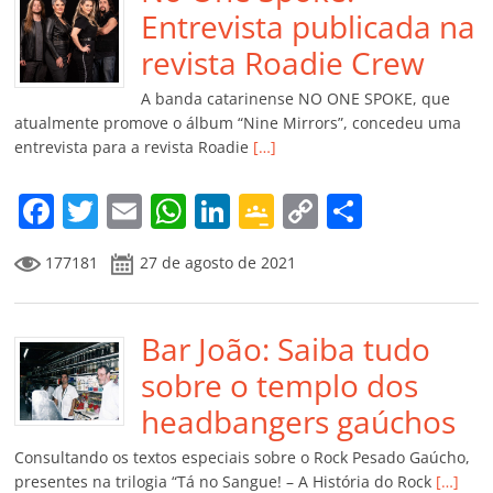
o
p
n
Cl
n
til
Entrevista publicada na
o
p
a
k
h
revista Roadie Crew
k
ss
ar
A banda catarinense NO ONE SPOKE, que
ro
atualmente promove o álbum “Nine Mirrors”, concedeu uma
entrevista para a revista Roadie
[…]
o
m
F
T
E
W
Li
G
C
C
a
w
m
h
n
o
o
o
177181
27 de agosto de 2021
c
itt
ai
at
k
o
p
m
e
er
l
s
e
gl
y
p
b
Bar João: Saiba tudo
A
dI
e
Li
ar
o
p
n
Cl
n
til
sobre o templo dos
o
p
a
k
h
headbangers gaúchos
k
ss
ar
Consultando os textos especiais sobre o Rock Pesado Gaúcho,
ro
presentes na trilogia “Tá no Sangue! – A História do Rock
[…]