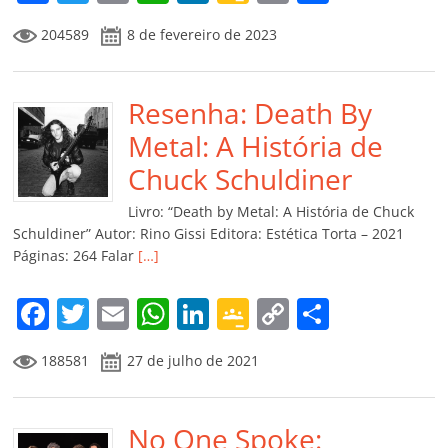
a
w
m
h
n
o
o
o
204589
8 de fevereiro de 2023
c
itt
ai
at
k
o
p
m
e
er
l
s
e
gl
y
p
b
Resenha: Death By
A
dI
e
Li
ar
o
p
n
Cl
n
til
Metal: A História de
o
p
a
k
h
Chuck Schuldiner
k
ss
ar
Livro: “Death by Metal: A História de Chuck
ro
Schuldiner” Autor: Rino Gissi Editora: Estética Torta – 2021
Páginas: 264 Falar
[…]
o
m
F
T
E
W
Li
G
C
C
a
w
m
h
n
o
o
o
188581
27 de julho de 2021
c
itt
ai
at
k
o
p
m
e
er
l
s
e
gl
y
p
b
No One Spoke:
A
dI
e
Li
ar