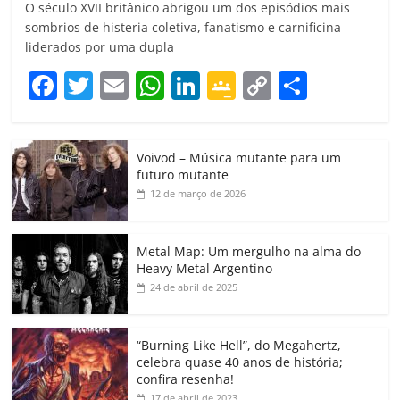
O século XVII britânico abrigou um dos episódios mais
sombrios de histeria coletiva, fanatismo e carnificina
liderados por uma dupla
F
T
E
W
Li
G
C
C
a
w
m
h
n
o
o
o
c
itt
ai
at
k
o
p
m
Voivod – Música mutante para um
e
er
l
s
e
gl
y
p
futuro mutante
b
A
dI
e
Li
ar
12 de março de 2026
o
p
n
Cl
n
til
o
p
a
k
h
Metal Map: Um mergulho na alma do
Heavy Metal Argentino
k
ss
ar
24 de abril de 2025
ro
o
“Burning Like Hell”, do Megahertz,
m
celebra quase 40 anos de história;
confira resenha!
17 de abril de 2023