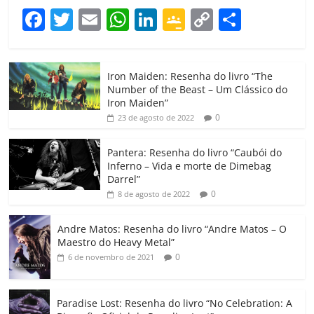
F
T
E
W
Li
G
C
C
a
w
m
h
n
o
o
o
c
itt
ai
at
k
o
p
m
Iron Maiden: Resenha do livro “The
e
er
l
s
e
gl
y
p
Number of the Beast – Um Clássico do
b
A
dI
e
Li
ar
Iron Maiden”
0
23 de agosto de 2022
o
p
n
Cl
n
til
o
p
a
k
h
Pantera: Resenha do livro “Caubói do
Inferno – Vida e morte de Dimebag
k
ss
ar
Darrel”
ro
0
8 de agosto de 2022
o
Andre Matos: Resenha do livro “Andre Matos – O
m
Maestro do Heavy Metal”
0
6 de novembro de 2021
Paradise Lost: Resenha do livro “No Celebration: A