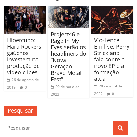
Project46 e
Vio-Lence:
Hipercubo:
Rage In My
Em live, Perry
Hard Rockers
Eyes serão os
Strickland
gaúchos
headliners do
fala sobre o
investem na
“Nova
novo EP e a
produção de
Geração
formação
video clipes
Bravo Metal
atual
Fest”
26 de agosto de
29 de abril de
29 de maio de
2019
0
2022
0
2023
Pesquisar