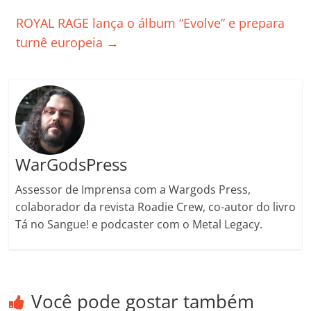
o
p
n
Cl
n
til
ROYAL RAGE lança o álbum “Evolve” e prepara
o
p
a
k
h
turnê europeia
→
k
ss
ar
ro
o
m
WarGodsPress
Assessor de Imprensa com a Wargods Press,
colaborador da revista Roadie Crew, co-autor do livro
Tá no Sangue! e podcaster com o Metal Legacy.
Você pode gostar também