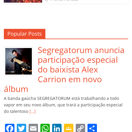
Popular Posts
Segregatorum anuncia
participação especial
do baixista Alex
Carrion em novo
álbum
A banda gaúcha SEGREGATORUM está trabalhando a todo
vapor em seu novo álbum, que trará a participação especial
do talentoso
[…]
F
T
E
W
Li
G
C
C