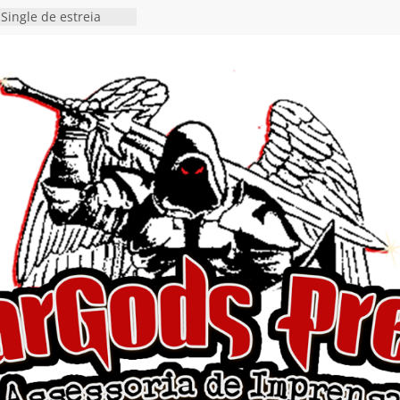
Single de estreia
” chega ao Spotify e
ia EP para o próximo
 vídeo de guitar & bass
de “Eclipse”, segundo
bum “Dreaming”
estiona a
o e a artificialidade
ingle e videoclipe de
ams”
nda gaúcha de Heavy
o debut “Hellforge”
 Single “Dead Flies
stá nas plataformas em
orge A. Romero