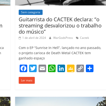
m
Sem categoria
Guitarrista do CACTEK declara: “o
m
streaming desvalorizou o trabalho
do músico”
1 de abril de 2024
WarGodsPress
Cactek
oca
Com o EP “Sunrise In Hell”, lançado no ano passado,
h
o projeto carioca de Death Metal CACTEK tem
ganhado espaço
C
F
T
E
W
Li
G
C
C
o
a
w
m
h
n
o
o
o
m
Ler mais
c
itt
ai
at
k
o
p
m
p
e
er
l
s
e
gl
y
p
ar
b
A
dI
e
Li
ar