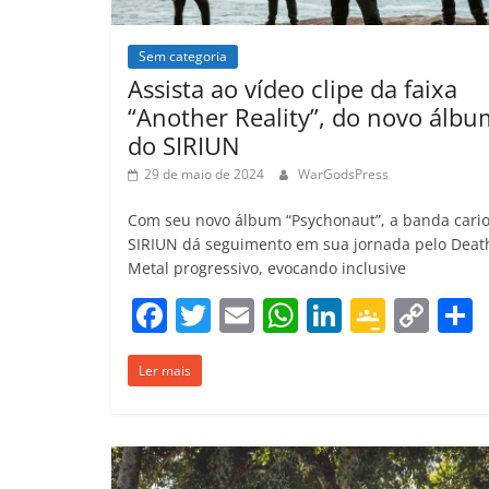
m
Sem categoria
Assista ao vídeo clipe da faixa
“Another Reality”, do novo álbu
do SIRIUN
29 de maio de 2024
WarGodsPress
Com seu novo álbum “Psychonaut”, a banda cari
SIRIUN dá seguimento em sua jornada pelo Deat
Metal progressivo, evocando inclusive
F
T
E
W
Li
G
C
a
w
m
h
n
o
o
Ler mais
c
itt
ai
at
k
o
p
e
er
l
s
e
gl
y
b
A
dI
e
Li