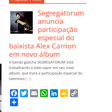
Segregatorum
anuncia
participação
especial do
baixista Alex Carrion
em novo álbum
A banda gaúcha SEGREGATORUM está
trabalhando a todo vapor em seu novo
álbum, que trará a participação especial do
talentoso
[…]
F
T
E
W
Li
G
C
a
w
m
h
n
o
o
C
c
itt
ai
at
k
o
p
o