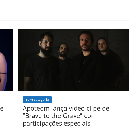
o
m
p
ar
il
h
ar
Sem categoria
de
Apoteom lança vídeo clipe de
“Brave to the Grave” com
participações especiais