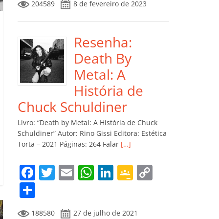
204589
8 de fevereiro de 2023
e
er
l
s
e
gl
y
m
b
A
dI
e
Li
p
o
p
n
Cl
n
ar
Resenha:
o
p
a
k
til
Death By
k
ss
h
Metal: A
ro
ar
História de
o
Chuck Schuldiner
m
Livro: “Death by Metal: A História de Chuck
Schuldiner” Autor: Rino Gissi Editora: Estética
Torta – 2021 Páginas: 264 Falar
[…]
F
T
E
W
Li
G
C
a
w
m
h
n
o
o
C
c
itt
ai
at
k
o
p
o
188580
27 de julho de 2021