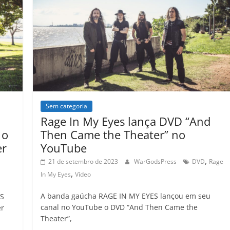
il
o
p
n
Cl
n
til
h
o
p
a
k
h
ar
k
ss
ar
ro
o
m
Sem categoria
Rage In My Eyes lança DVD “And
 o
Then Came the Theater” no
er
YouTube
,
21 de setembro de 2023
WarGodsPress
DVD
Rage
,
In My Eyes
Vídeo
A banda gaúcha RAGE IN MY EYES lançou em seu
ES
canal no YouTube o DVD “And Then Came the
er
Theater”,