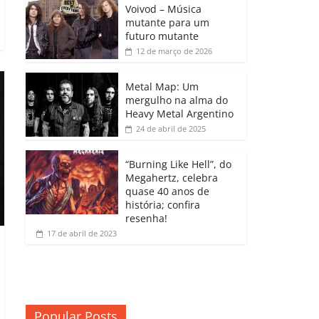
b
A
dI
e
Li
Voivod – Música
p
mutante para um
o
p
n
Cl
n
ar
futuro mutante
12 de março de 2026
o
p
a
k
til
k
ss
h
Metal Map: Um
ro
mergulho na alma do
ar
Heavy Metal Argentino
o
24 de abril de 2025
m
“Burning Like Hell”, do
Megahertz, celebra
quase 40 anos de
história; confira
resenha!
17 de abril de 2023
Popular Posts