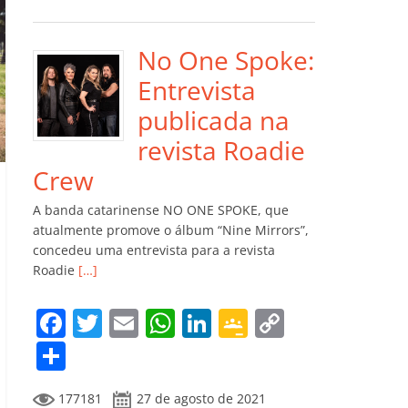
e
er
l
s
e
gl
y
m
b
A
dI
e
Li
p
o
p
n
Cl
n
ar
No One Spoke:
o
p
a
k
til
Entrevista
k
ss
h
publicada na
ro
ar
revista Roadie
o
Crew
m
A banda catarinense NO ONE SPOKE, que
atualmente promove o álbum “Nine Mirrors”,
concedeu uma entrevista para a revista
Roadie
[…]
F
T
E
W
Li
G
C
a
w
m
h
n
o
o
C
c
itt
ai
at
k
o
p
o
177181
27 de agosto de 2021