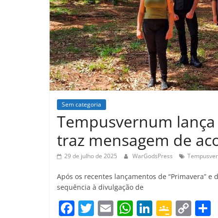
Sem categoria
Tempusvernum lança l
traz mensagem de aco
29 de julho de 2025
WarGodsPress
Tempusve
Após os recentes lançamentos de “Primavera” e 
sequência à divulgação de
F
T
E
W
Li
G
C