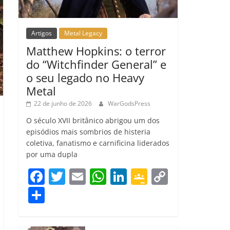
Artigos
Metal Legacy
Matthew Hopkins: o terror
do “Witchfinder General” e
o seu legado no Heavy
Metal
22 de junho de 2026
WarGodsPress
O século XVII britânico abrigou um dos
episódios mais sombrios de histeria
coletiva, fanatismo e carnificina liderados
por uma dupla
F
T
E
W
Li
G
C
a
w
m
h
n
o
o
C
c
itt
ai
at
k
o
p
o
e
er
l
s
e
gl
y
m