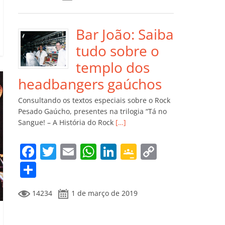
e
er
l
s
e
gl
y
m
b
A
dI
e
Li
p
o
p
n
Cl
n
ar
Bar João: Saiba
o
p
a
k
til
tudo sobre o
k
ss
h
templo dos
ro
ar
headbangers gaúchos
o
Consultando os textos especiais sobre o Rock
m
Pesado Gaúcho, presentes na trilogia “Tá no
Sangue! – A História do Rock
[…]
F
T
E
W
Li
G
C
a
w
m
h
n
o
o
C
c
itt
ai
at
k
o
p
o
14234
1 de março de 2019
e
er
l
s
e
gl
y
m
b
A
dI
e
Li
p