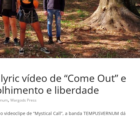
yric vídeo de “Come Out” e
lhimento e liberdade
,
rnum
Wargods Press
do videoclipe de “Mystical Call”, a banda TEMPUSVERNUM dá
C