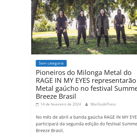
o
p
n
Cl
n
t
o
p
a
k
k
ss
ro
o
m
Sem categoria
Pioneiros do Milonga Metal do
RAGE IN MY EYES representarão
Metal gaúcho no festival Summ
Breeze Brasil
14 de fevereiro de 2024
WarGodsPress
No mês de abril a banda gaúcha RAGE IN MY EY
participará da segunda edição do festival Summ
Breeze Brasil,