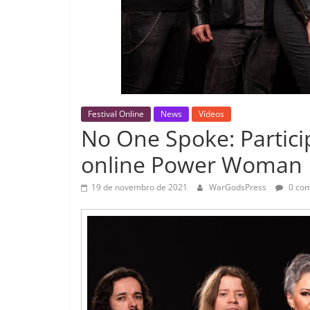
Festival Online
News
Vídeos
No One Spoke: Partici
online Power Woman F
19 de novembro de 2021
WarGodsPress
0 com