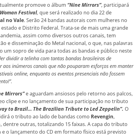
atualmente promove o álbum
“Nine Mirrors”
, participará
Woman Festival
,
que será realizado no dia 22 de
al no Vale
. Serão 24 bandas autorais com mulheres no
stado e Distrito Federal. Trata-se de mais uma grande
pandemia, assim como diversos outros canais, tem
ção e disseminação do Metal nacional, o que, nas palavras
ido um sopro de vida para todas as bandas e público neste
r dividir a telinha com tantas bandas brasileiras de
er aos inúmeros canais que não pouparam esforços em manter
festivais online, enquanto os eventos presenciais não fossem
nto!”.
ne Mirrors”
e aguardam ansiosos pelo retorno aos palcos,
o clipe e no lançamento de sua participação no tributo
way to Brazil… The Brazilian Tribute to Led Zeppelin”.
O
vidirá o tributo ao lado de bandas como
Revengin
,
h
, dentre outras, totalizando 15 faixas. A capa do tributo
n
e o lançamento do CD em formato físico está previsto