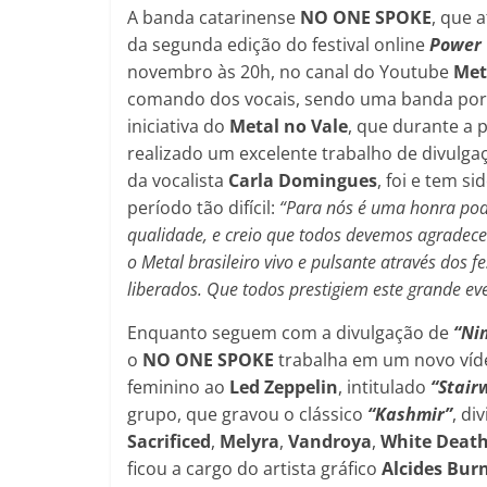
A banda catarinense
NO ONE SPOKE
, que 
da segunda edição do festival online
Power 
novembro às 20h, no canal do Youtube
Met
comando dos vocais, sendo uma banda por e
iniciativa do
Metal no Vale
, que durante a 
realizado um excelente trabalho de divulga
da vocalista
Carla Domingues
, foi e tem s
período tão difícil:
“Para nós é uma honra pode
qualidade, e creio que todos devemos agradec
o Metal brasileiro vivo e pulsante através dos 
liberados. Que todos prestigiem este grande eve
Enquanto seguem com a divulgação de
“Ni
o
NO ONE SPOKE
trabalha em um novo víde
feminino ao
Led Zeppelin
, intitulado
“Stair
grupo, que gravou o clássico
“Kashmir”
, di
Sacrificed
,
Melyra
,
Vandroya
,
White
Deat
ficou a cargo do artista gráfico
Alcides Bur