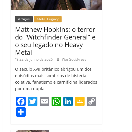
Artigos
Metal Legacy
Matthew Hopkins: o terror
do “Witchfinder General” e
o seu legado no Heavy
Metal
22 de junho de 2026
WarGodsPress
O século XVII britânico abrigou um dos
episódios mais sombrios de histeria
coletiva, fanatismo e carnificina liderados
por uma dupla
F
T
E
W
Li
G
C
a
w
m
h
n
o
o
C
c
itt
ai
at
k
o
p
o
e
er
l
s
e
gl
y
m