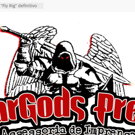
en detalha a
“Fly Rig” definitivo
estival Hell’s Heroes
vídeo de guitar & bass
e “Eclipse”, segundo
um “Dreaming”
nuncia show em
oite Autoral” e
mento do novo single
ro”
rra hiato de uma
 lançamento do EP
Ends, I Begin”
nça o single “Keep
l Alive!” e detalha
o novo álbum