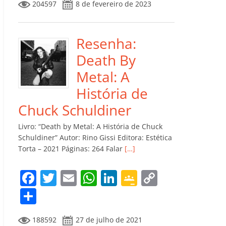
204597
8 de fevereiro de 2023
e
er
l
s
e
gl
y
m
b
A
dI
e
Li
p
o
p
n
Cl
n
ar
Resenha:
o
p
a
k
til
Death By
k
ss
h
Metal: A
ro
ar
História de
o
Chuck Schuldiner
m
Livro: “Death by Metal: A História de Chuck
Schuldiner” Autor: Rino Gissi Editora: Estética
Torta – 2021 Páginas: 264 Falar
[…]
F
T
E
W
Li
G
C
a
w
m
h
n
o
o
C
c
itt
ai
at
k
o
p
o
188592
27 de julho de 2021