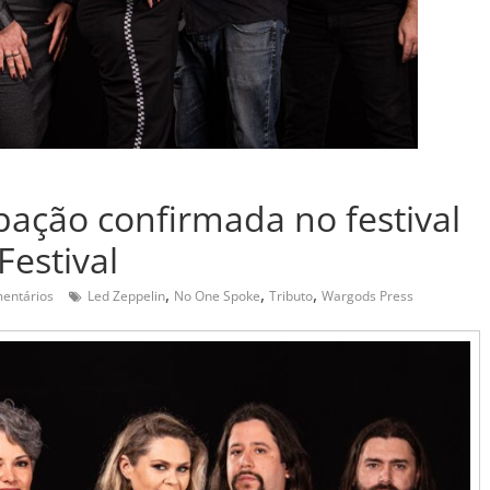
pação confirmada no festival
estival
,
,
,
entários
Led Zeppelin
No One Spoke
Tributo
Wargods Press