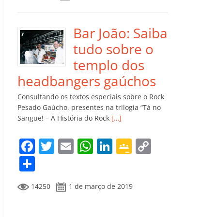
e
er
l
s
e
gl
y
m
b
A
dI
e
Li
p
o
p
n
Cl
n
ar
Bar João: Saiba
o
p
a
k
til
tudo sobre o
k
ss
h
templo dos
ro
ar
headbangers gaúchos
o
Consultando os textos especiais sobre o Rock
m
Pesado Gaúcho, presentes na trilogia “Tá no
Sangue! – A História do Rock
[…]
F
T
E
W
Li
G
C
a
w
m
h
n
o
o
C
c
itt
ai
at
k
o
p
o
14250
1 de março de 2019
e
er
l
s
e
gl
y
m
b
A
dI
e
Li
p