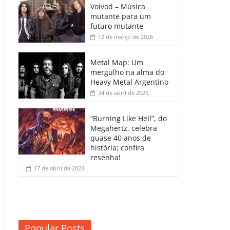
b
A
dI
e
Li
Voivod – Música
p
mutante para um
o
p
n
Cl
n
ar
futuro mutante
12 de março de 2026
o
p
a
k
til
k
ss
h
Metal Map: Um
ro
mergulho na alma do
ar
Heavy Metal Argentino
o
24 de abril de 2025
m
“Burning Like Hell”, do
Megahertz, celebra
quase 40 anos de
história; confira
resenha!
17 de abril de 2023
Popular Posts