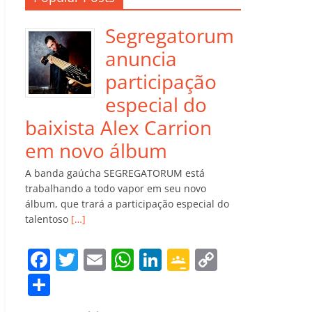
Segregatorum
anuncia
participação
especial do
baixista Alex Carrion
em novo álbum
A banda gaúcha SEGREGATORUM está
trabalhando a todo vapor em seu novo
álbum, que trará a participação especial do
talentoso
[…]
F
T
E
W
Li
G
C
a
w
m
h
n
o
o
C
c
itt
ai
at
k
o
p
o