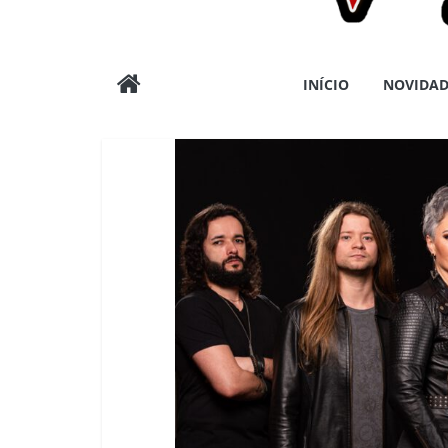
Wargods
INÍCIO
NOVIDAD
Press
Assessoria
e
Conteúdos