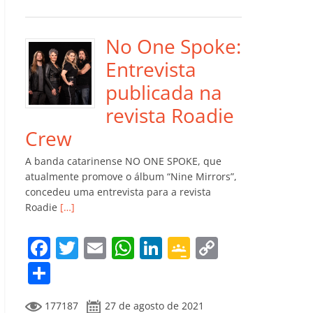
e
er
l
s
e
gl
y
m
b
A
dI
e
Li
p
o
p
n
Cl
n
ar
No One Spoke:
o
p
a
k
til
Entrevista
k
ss
h
publicada na
ro
ar
revista Roadie
o
Crew
m
A banda catarinense NO ONE SPOKE, que
atualmente promove o álbum “Nine Mirrors”,
concedeu uma entrevista para a revista
Roadie
[…]
F
T
E
W
Li
G
C
a
w
m
h
n
o
o
C
c
itt
ai
at
k
o
p
o
177187
27 de agosto de 2021