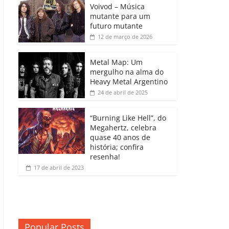
b
A
dI
e
Li
Voivod – Música
p
mutante para um
o
p
n
Cl
n
ar
futuro mutante
12 de março de 2026
o
p
a
k
til
k
ss
h
Metal Map: Um
ro
mergulho na alma do
ar
Heavy Metal Argentino
o
24 de abril de 2025
m
“Burning Like Hell”, do
Megahertz, celebra
quase 40 anos de
história; confira
resenha!
17 de abril de 2023
Popular Posts