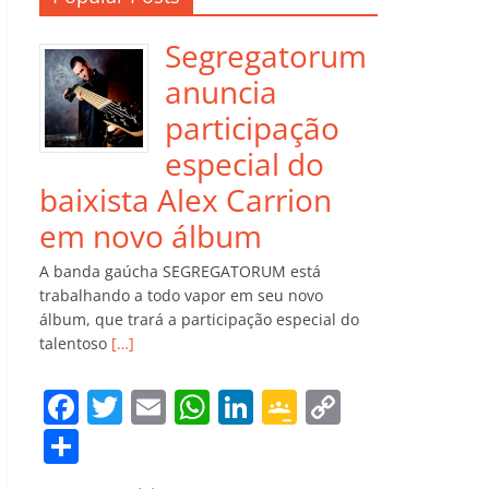
Segregatorum
anuncia
participação
especial do
baixista Alex Carrion
em novo álbum
A banda gaúcha SEGREGATORUM está
trabalhando a todo vapor em seu novo
álbum, que trará a participação especial do
talentoso
[…]
F
T
E
W
Li
G
C
a
w
m
h
n
o
o
C
c
itt
ai
at
k
o
p
o