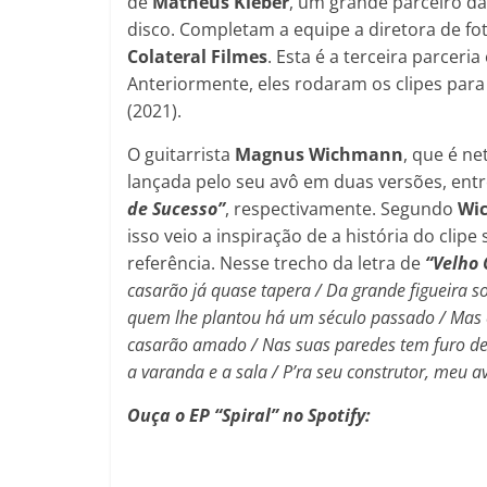
de
Matheus Kléber
, um grande parceiro d
disco. Completam a equipe a diretora de fo
Colateral Filmes
. Esta é a terceira parceria
Anteriormente, eles rodaram os clipes par
(2021).
O guitarrista
Magnus Wichmann
, que é n
lançada pelo seu avô em duas versões, entr
de Sucesso”
, respectivamente. Segundo
Wi
isso veio a inspiração de a história do clip
referência. Nesse trecho da letra de
“Velho
casarão já quase tapera / Da grande figueira so
quem lhe plantou há um século passado / Mas c
casarão amado / Nas suas paredes tem furo de ba
a varanda e a sala / P’ra seu construtor, meu 
Ouça o EP “Spiral” no Spotify: