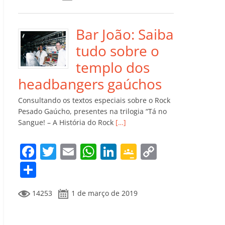
e
er
l
s
e
gl
y
m
b
A
dI
e
Li
p
o
p
n
Cl
n
ar
Bar João: Saiba
o
p
a
k
til
tudo sobre o
k
ss
h
templo dos
ro
ar
headbangers gaúchos
o
Consultando os textos especiais sobre o Rock
m
Pesado Gaúcho, presentes na trilogia “Tá no
Sangue! – A História do Rock
[…]
F
T
E
W
Li
G
C
a
w
m
h
n
o
o
C
c
itt
ai
at
k
o
p
o
14253
1 de março de 2019
e
er
l
s
e
gl
y
m
b
A
dI
e
Li
p