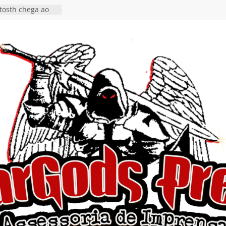
tosth chega ao
ional em formato
o nas plataformas
cia show em
 Autoral” e
to do novo single
 hiato de uma
nçamento do EP
, I Begin”
 o single “Keep
live!” e detalha
ovo álbum
detalha a
 Rig” definitivo
ival Hell’s Heroes