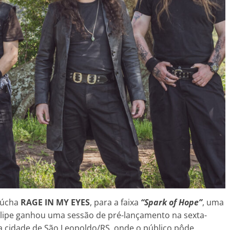
gaúcha
RAGE IN MY EYES
, para a faixa
“Spark of Hope”
, uma
clipe ganhou uma sessão de pré-lançamento na sexta-
na cidade de São Leopoldo/RS, onde o público pôde