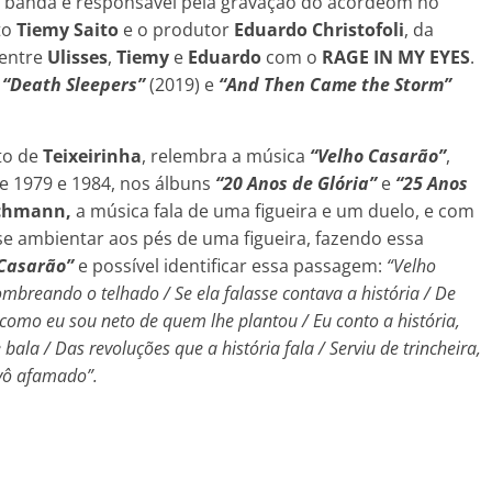
a banda e responsável pela gravação do acordeom no
to
Tiemy Saito
e o produtor
Eduardo Christofoli
, da
 entre
Ulisses
,
Tiemy
e
Eduardo
com o
RAGE IN MY EYES
.
a
“Death Sleepers”
(2019) e
“And Then Came the Storm”
eto de
Teixeirinha
, relembra a música
“Velho Casarão”
,
e 1979 e 1984, nos álbuns
“
20 Anos de Glória”
e
“25 Anos
chmann,
a música fala de uma figueira e um duelo, e com
e se ambientar aos pés de uma figueira, fazendo essa
 Casarão”
e possível identificar essa passagem:
“
Velho
mbreando o telhado / Se ela falasse contava a história / De
omo eu sou neto de quem lhe plantou / Eu conto a história,
la / Das revoluções que a história fala / Serviu de trincheira,
avô afamado”.