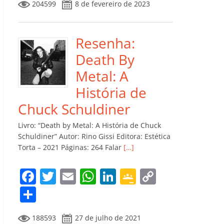
204599
8 de fevereiro de 2023
e
er
l
s
e
gl
y
m
b
A
dI
e
Li
p
o
p
n
Cl
n
ar
Resenha:
o
p
a
k
til
Death By
k
ss
h
Metal: A
ro
ar
História de
o
Chuck Schuldiner
m
Livro: “Death by Metal: A História de Chuck
Schuldiner” Autor: Rino Gissi Editora: Estética
Torta – 2021 Páginas: 264 Falar
[…]
F
T
E
W
Li
G
C
a
w
m
h
n
o
o
C
c
itt
ai
at
k
o
p
o
188593
27 de julho de 2021