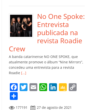
e
er
l
s
e
gl
y
m
b
A
dI
e
Li
p
o
p
n
Cl
n
ar
No One Spoke:
o
p
a
k
til
Entrevista
k
ss
h
publicada na
ro
ar
revista Roadie
o
Crew
m
A banda catarinense NO ONE SPOKE, que
atualmente promove o álbum “Nine Mirrors”,
concedeu uma entrevista para a revista
Roadie
[…]
F
T
E
W
Li
G
C
a
w
m
h
n
o
o
C
c
itt
ai
at
k
o
p
o
177191
27 de agosto de 2021