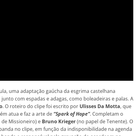
oula, uma adaptação gaúcha da esgrima castelhana
 junto com espadas e adagas, como boleadeiras e palas. A
o
. O roteiro do clipe foi escrito por
Ulisses Da Motta
, que
ém atua e faz a arte de
“Spark of Hope”
. Completam o
 de Missioneiro) e
Bruno Krieger
(no papel de Tenente). O
banda no clipe, em função da indisponibilidade na agenda