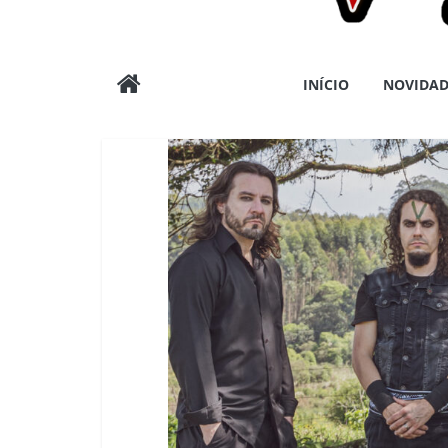
Wargods
INÍCIO
NOVIDAD
Press
Assessoria
e
Conteúdos