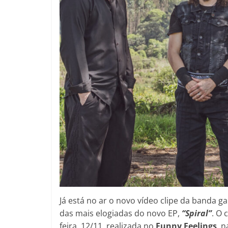
Já está no ar o novo vídeo clipe da banda 
das mais elogiadas do novo EP,
“Spiral”
. O 
feira, 12/11, realizada no
Funny Feelings
, 