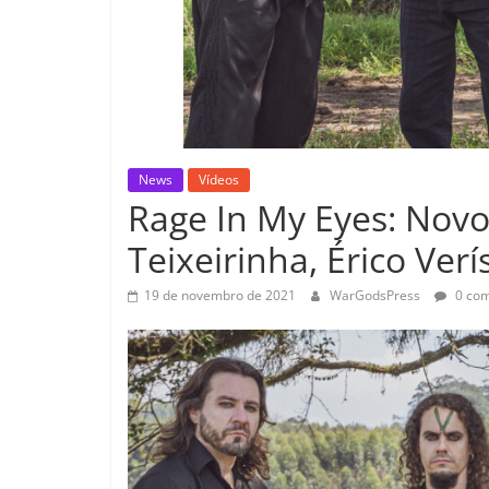
News
Vídeos
Rage In My Eyes: Novo 
Teixeirinha, Érico Verí
19 de novembro de 2021
WarGodsPress
0 com