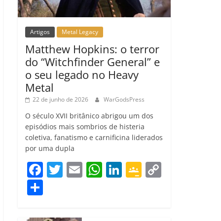
Artigos
Metal Legacy
Matthew Hopkins: o terror
do “Witchfinder General” e
o seu legado no Heavy
Metal
22 de junho de 2026
WarGodsPress
O século XVII britânico abrigou um dos
episódios mais sombrios de histeria
coletiva, fanatismo e carnificina liderados
por uma dupla
F
T
E
W
Li
G
C
a
w
m
h
n
o
o
C
c
itt
ai
at
k
o
p
o
e
er
l
s
e
gl
y
m