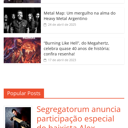
o
p
n
Cl
n
til
o
p
a
k
h
Metal Map: Um mergulho na alma do
Heavy Metal Argentino
k
ss
ar
24 de abril de 2025
ro
o
“Burning Like Hell”, do Megahertz,
m
celebra quase 40 anos de história;
confira resenha!
17 de abril de 2023
Popular Posts
Segregatorum anuncia
participação especial
do baixista Alex