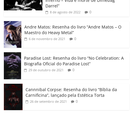
Inferno – Vida e morte de Dimebag
k
ss
ar
Darrel”
ro
0
8 de agosto de 2022
o
Andre Matos: Resenha do livro “Andre Matos – O
m
Maestro do Heavy Metal”
0
6 de novembro de 2021
Paradise Lost: Resenha do livro “No Celebration: A
Biografia Oficial do Paradise Lost”
0
29 de outubro de 2021
Cannnibal Corpse: Resenha do livro “Bíblia da
Carnificina”, lançado pela Estética Torta
0
26 de setembro de 2021