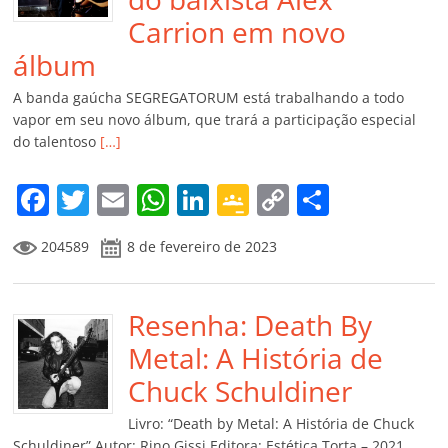
Carrion em novo
álbum
A banda gaúcha SEGREGATORUM está trabalhando a todo
vapor em seu novo álbum, que trará a participação especial
do talentoso
[…]
F
T
E
W
Li
G
C
C
a
w
m
h
n
o
o
o
204589
8 de fevereiro de 2023
c
itt
ai
at
k
o
p
m
e
er
l
s
e
gl
y
p
b
Resenha: Death By
A
dI
e
Li
ar
o
p
n
Cl
n
til
Metal: A História de
o
p
a
k
h
Chuck Schuldiner
k
ss
ar
Livro: “Death by Metal: A História de Chuck
Schuldiner” Autor: Rino Gissi Editora: Estética Torta – 2021