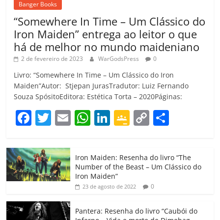
Banger Books
“Somewhere In Time – Um Clássico do
Iron Maiden” entrega ao leitor o que
há de melhor no mundo maideniano
2 de fevereiro de 2023
WarGodsPress
0
Livro: “Somewhere In Time – Um Clássico do Iron
Maiden”Autor: Stjepan JurasTradutor: Luiz Fernando
Souza SpósitoEditora: Estética Torta – 2020Páginas:
F
T
E
W
Li
G
C
C
a
w
m
h
n
o
o
o
c
itt
ai
at
k
o
p
m
Iron Maiden: Resenha do livro “The
e
er
l
s
e
gl
y
p
Number of the Beast – Um Clássico do
b
A
dI
e
Li
ar
Iron Maiden”
0
23 de agosto de 2022
o
p
n
Cl
n
til
o
p
a
k
h
Pantera: Resenha do livro “Caubói do