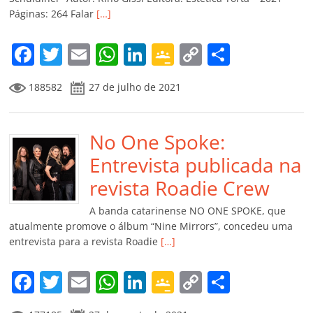
ro
Páginas: 264 Falar
[…]
o
m
F
T
E
W
Li
G
C
C
a
w
m
h
n
o
o
o
188582
27 de julho de 2021
c
itt
ai
at
k
o
p
m
e
er
l
s
e
gl
y
p
b
No One Spoke:
A
dI
e
Li
ar
o
p
n
Cl
n
til
Entrevista publicada na
o
p
a
k
h
revista Roadie Crew
k
ss
ar
A banda catarinense NO ONE SPOKE, que
ro
atualmente promove o álbum “Nine Mirrors”, concedeu uma
entrevista para a revista Roadie
[…]
o
m
F
T
E
W
Li
G
C
C
a
w
m
h
n
o
o
o