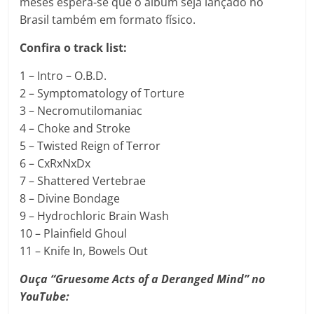
meses espera-se que o álbum seja lançado no
Brasil também em formato físico.
Confira o track list:
1 – Intro – O.B.D.
2 – Symptomatology of Torture
3 – Necromutilomaniac
4 – Choke and Stroke
5 – Twisted Reign of Terror
6 – CxRxNxDx
7 – Shattered Vertebrae
8 – Divine Bondage
9 – Hydrochloric Brain Wash
10 – Plainfield Ghoul
11 – Knife In, Bowels Out
Ouça
“Gruesome Acts of a Deranged Mind” no
YouTube: