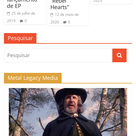
“Rebel
2023
de EP
Hearts”
25 de julho de
12 de maio de
2019
0
2020
0
Pesquisar
Metal Legacy Media