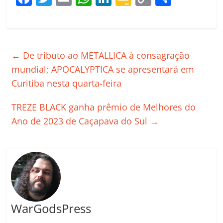
a
w
m
h
n
o
o
o
c
itt
ai
at
k
o
p
m
e
er
l
s
e
gl
y
p
←
De tributo ao METALLICA à consagração
b
A
dI
e
Li
ar
mundial; APOCALYPTICA se apresentará em
o
p
n
Cl
n
til
Curitiba nesta quarta-feira
o
p
a
k
h
k
ss
ar
TREZE BLACK ganha prêmio de Melhores do
ro
Ano de 2023 de Caçapava do Sul
→
o
m
WarGodsPress