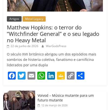
Artigos
Metal Legacy
Matthew Hopkins: o terror do
“Witchfinder General” e o seu legado
no Heavy Metal
22 de junho de 2026
WarGodsPress
O século XVII britânico abrigou um dos episódios mais
sombrios de histeria coletiva, fanatismo e carnificina
liderados por uma dupla
F
T
E
W
Li
G
C
C
a
w
m
h
n
o
o
o
c
itt
ai
at
k
o
p
m
Voivod – Música mutante para um
e
er
l
s
e
gl
y
p
futuro mutante
b
A
dI
e
Li
ar
12 de março de 2026