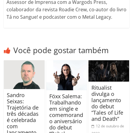
Assessor de Imprensa com a Wargods Press,
colaborador da revista Roadie Crew, co-autor do livro
Tá no Sangue! e podcaster com o Metal Legacy.
Você pode gostar também
Ritualist
divulga o
Sandro
Föxx Salema:
lançamento
Seixas:
Trabalhando
do debut
Trajetória de
em single e
“Tales of Life
três décadas
comemorand
and Death”
é celebrada
o aniversário
com
12 de outubro de
do debut
lançamento