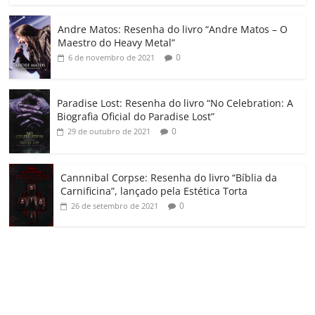
o
Andre Matos: Resenha do livro “Andre Matos – O
m
Maestro do Heavy Metal”
0
6 de novembro de 2021
Paradise Lost: Resenha do livro “No Celebration: A
Biografia Oficial do Paradise Lost”
0
29 de outubro de 2021
Cannnibal Corpse: Resenha do livro “Bíblia da
Carnificina”, lançado pela Estética Torta
0
26 de setembro de 2021