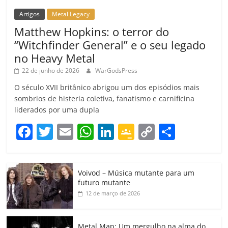
Artigos
Metal Legacy
Matthew Hopkins: o terror do
“Witchfinder General” e o seu legado
no Heavy Metal
22 de junho de 2026
WarGodsPress
O século XVII britânico abrigou um dos episódios mais
sombrios de histeria coletiva, fanatismo e carnificina
liderados por uma dupla
F
T
E
W
Li
G
C
C
a
w
m
h
n
o
o
o
c
itt
ai
at
k
o
p
m
Voivod – Música mutante para um
e
er
l
s
e
gl
y
p
futuro mutante
b
A
dI
e
Li
ar
12 de março de 2026
o
p
n
Cl
n
til
Metal Map: Um mergulho na alma do