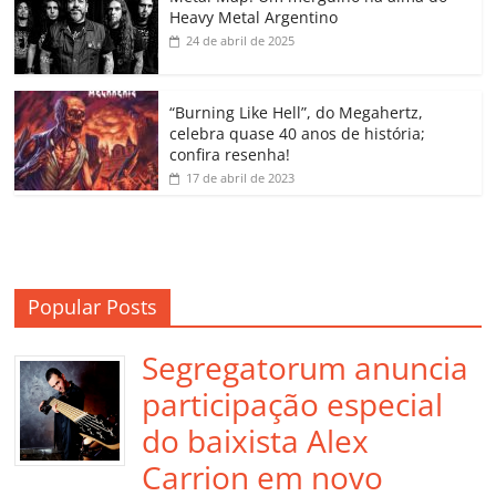
o
p
a
k
h
Heavy Metal Argentino
k
ss
ar
24 de abril de 2025
ro
o
“Burning Like Hell”, do Megahertz,
m
celebra quase 40 anos de história;
confira resenha!
17 de abril de 2023
Popular Posts
Segregatorum anuncia
participação especial
do baixista Alex
Carrion em novo