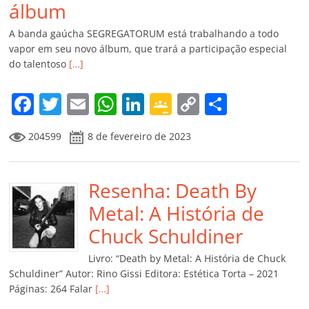
álbum
A banda gaúcha SEGREGATORUM está trabalhando a todo
vapor em seu novo álbum, que trará a participação especial
do talentoso
[…]
F
T
E
W
Li
G
C
C
a
w
m
h
n
o
o
o
204599
8 de fevereiro de 2023
c
itt
ai
at
k
o
p
m
e
er
l
s
e
gl
y
p
b
Resenha: Death By
A
dI
e
Li
ar
o
p
n
Cl
n
til
Metal: A História de
o
p
a
k
h
Chuck Schuldiner
k
ss
ar
Livro: “Death by Metal: A História de Chuck
ro
Schuldiner” Autor: Rino Gissi Editora: Estética Torta – 2021
Páginas: 264 Falar
[…]
o