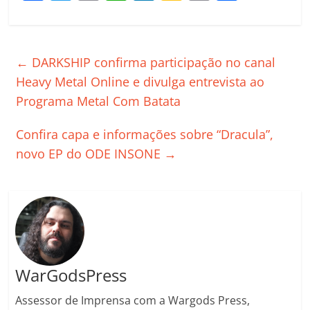
a
w
m
h
n
o
o
o
c
itt
ai
at
k
o
p
m
e
er
l
s
e
gl
y
p
←
DARKSHIP confirma participação no canal
b
A
dI
e
Li
ar
Heavy Metal Online e divulga entrevista ao
o
p
n
Cl
n
til
Programa Metal Com Batata
o
p
a
k
h
Confira capa e informações sobre “Dracula”,
k
ss
ar
novo EP do ODE INSONE
→
ro
o
m
WarGodsPress
Assessor de Imprensa com a Wargods Press,