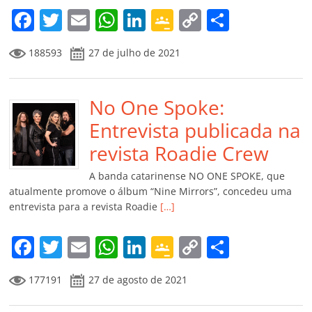
m
F
T
E
W
Li
G
C
C
a
w
m
h
n
o
o
o
188593
27 de julho de 2021
c
itt
ai
at
k
o
p
m
e
er
l
s
e
gl
y
p
b
No One Spoke:
A
dI
e
Li
ar
o
p
n
Cl
n
til
Entrevista publicada na
o
p
a
k
h
revista Roadie Crew
k
ss
ar
A banda catarinense NO ONE SPOKE, que
ro
atualmente promove o álbum “Nine Mirrors”, concedeu uma
entrevista para a revista Roadie
[…]
o
m
F
T
E
W
Li
G
C
C
a
w
m
h
n
o
o
o
177191
27 de agosto de 2021
c
itt
ai
at
k
o
p
m