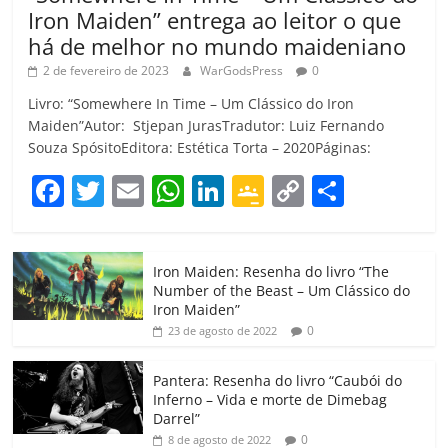
Iron Maiden” entrega ao leitor o que
há de melhor no mundo maideniano
2 de fevereiro de 2023
WarGodsPress
0
Livro: “Somewhere In Time – Um Clássico do Iron
Maiden”Autor: Stjepan JurasTradutor: Luiz Fernando
Souza SpósitoEditora: Estética Torta – 2020Páginas:
F
T
E
W
Li
G
C
C
a
w
m
h
n
o
o
o
c
itt
ai
at
k
o
p
m
Iron Maiden: Resenha do livro “The
e
er
l
s
e
gl
y
p
Number of the Beast – Um Clássico do
b
A
dI
e
Li
ar
Iron Maiden”
0
23 de agosto de 2022
o
p
n
Cl
n
til
o
p
a
k
h
Pantera: Resenha do livro “Caubói do
Inferno – Vida e morte de Dimebag
k
ss
ar
Darrel”
ro
0
8 de agosto de 2022