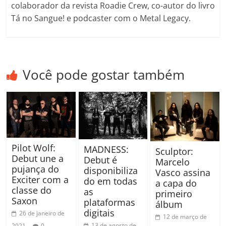
colaborador da revista Roadie Crew, co-autor do livro
Tá no Sangue! e podcaster com o Metal Legacy.
Você pode gostar também
Pilot Wolf:
MADNESS:
Sculptor:
Debut une a
Debut é
Marcelo
pujança do
disponibiliza
Vasco assina
Exciter com a
do em todas
a capa do
classe do
as
primeiro
Saxon
plataformas
álbum
digitais
26 de janeiro de
12 de março de
13 de agosto de
2021
0