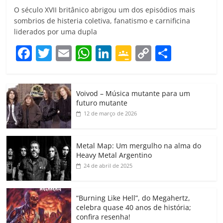
O século XVII britânico abrigou um dos episódios mais
sombrios de histeria coletiva, fanatismo e carnificina
liderados por uma dupla
F
T
E
W
Li
G
C
C
a
w
m
h
n
o
o
o
c
itt
ai
at
k
o
p
m
Voivod – Música mutante para um
e
er
l
s
e
gl
y
p
futuro mutante
b
A
dI
e
Li
ar
12 de março de 2026
o
p
n
Cl
n
til
o
p
a
k
h
Metal Map: Um mergulho na alma do
Heavy Metal Argentino
k
ss
ar
24 de abril de 2025
ro
o
“Burning Like Hell”, do Megahertz,
m
celebra quase 40 anos de história;
confira resenha!