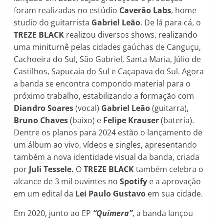
foram realizadas no estúdio
Caverão Labs
, home
studio do guitarrista
Gabriel Leão
. De lá para cá, o
TREZE BLACK
realizou diversos shows, realizando
uma miniturnê pelas cidades gaúchas de Canguçu,
Cachoeira do Sul, São Gabriel, Santa Maria, Júlio de
Castilhos, Sapucaia do Sul e Caçapava do Sul. Agora
a banda se encontra compondo material para o
próximo trabalho, estabilizando a formação com
Diandro Soares
(vocal)
Gabriel Leão
(guitarra),
Bruno Chaves
(baixo) e
Felipe Krauser
(bateria).
Dentre os planos para 2024 estão o lançamento de
um álbum ao vivo, vídeos e singles, apresentando
também a nova identidade visual da banda, criada
por
Juli Tessele.
O
TREZE BLACK
também celebra o
alcance de 3 mil ouvintes no
Spotify
e a aprovação
em um edital da
Lei Paulo Gustavo
em sua cidade.
Em 2020, junto ao EP
“Quimera”
, a banda lançou