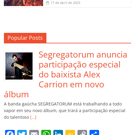
17 de abril de 2023
Popular Posts
Segregatorum anuncia
participação especial
do baixista Alex
Carrion em novo
álbum
A banda gaúcha SEGREGATORUM está trabalhando a todo
vapor em seu novo álbum, que trará a participação especial
do talentoso
[…]
F
T
E
W
Li
G
C
C