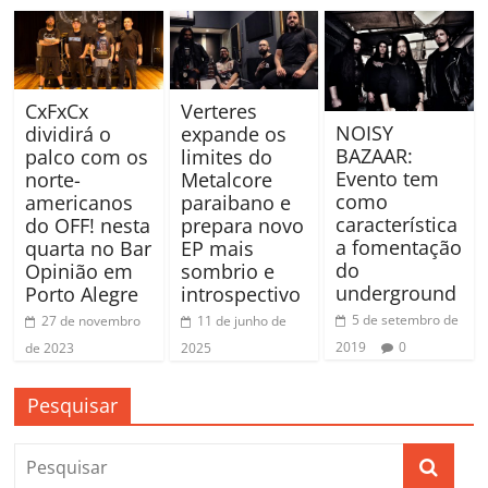
CxFxCx
Verteres
NOISY
dividirá o
expande os
BAZAAR:
palco com os
limites do
Evento tem
norte-
Metalcore
como
americanos
paraibano e
característica
do OFF! nesta
prepara novo
a fomentação
quarta no Bar
EP mais
do
Opinião em
sombrio e
underground
Porto Alegre
introspectivo
5 de setembro de
27 de novembro
11 de junho de
2019
0
de 2023
2025
Pesquisar