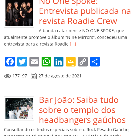
b
No One Spoke:
A
dI
e
Li
ar
o
p
n
Cl
n
til
Entrevista publicada na
o
p
a
k
h
revista Roadie Crew
k
ss
ar
A banda catarinense NO ONE SPOKE, que
ro
atualmente promove o álbum “Nine Mirrors”, concedeu uma
entrevista para a revista Roadie
[…]
o
m
F
T
E
W
Li
G
C
C
a
w
m
h
n
o
o
o
177197
27 de agosto de 2021
c
itt
ai
at
k
o
p
m
e
er
l
s
e
gl
y
p
b
Bar João: Saiba tudo
A
dI
e
Li
ar
o
p
n
Cl
n
til
sobre o templo dos
o
p
a
k
h
headbangers gaúchos
k
ss
ar
Consultando os textos especiais sobre o Rock Pesado Gaúcho,