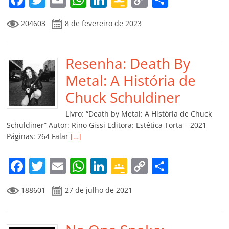
a
w
m
h
n
o
o
o
204603
8 de fevereiro de 2023
c
itt
ai
at
k
o
p
m
e
er
l
s
e
gl
y
p
b
Resenha: Death By
A
dI
e
Li
ar
o
p
n
Cl
n
til
Metal: A História de
o
p
a
k
h
Chuck Schuldiner
k
ss
ar
Livro: “Death by Metal: A História de Chuck
ro
Schuldiner” Autor: Rino Gissi Editora: Estética Torta – 2021
Páginas: 264 Falar
[…]
o
m
F
T
E
W
Li
G
C
C
a
w
m
h
n
o
o
o
188601
27 de julho de 2021
c
itt
ai
at
k
o
p
m
e
er
l
s
e
gl
y
p