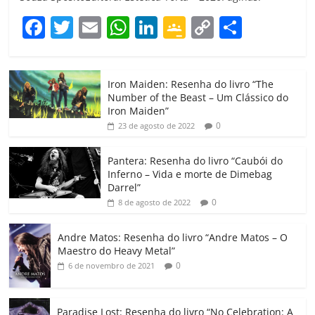
F
T
E
W
Li
G
C
C
a
w
m
h
n
o
o
o
c
itt
ai
at
k
o
p
m
Iron Maiden: Resenha do livro “The
e
er
l
s
e
gl
y
p
Number of the Beast – Um Clássico do
b
A
dI
e
Li
ar
Iron Maiden”
0
23 de agosto de 2022
o
p
n
Cl
n
til
o
p
a
k
h
Pantera: Resenha do livro “Caubói do
Inferno – Vida e morte de Dimebag
k
ss
ar
Darrel”
ro
0
8 de agosto de 2022
o
Andre Matos: Resenha do livro “Andre Matos – O
m
Maestro do Heavy Metal”
0
6 de novembro de 2021
Paradise Lost: Resenha do livro “No Celebration: A