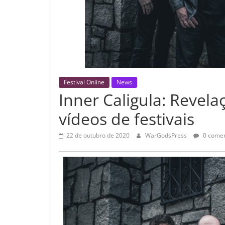
Festival Online
News
Inner Caligula: Revel
vídeos de festivais
22 de outubro de 2020
WarGodsPress
0 comen