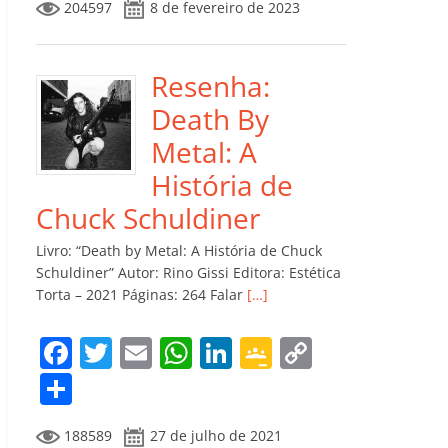
204597
8 de fevereiro de 2023
e
er
l
s
e
gl
y
m
b
A
dI
e
Li
p
o
p
n
Cl
n
ar
Resenha:
o
p
a
k
til
Death By
k
ss
h
Metal: A
ro
ar
História de
o
Chuck Schuldiner
m
Livro: “Death by Metal: A História de Chuck
Schuldiner” Autor: Rino Gissi Editora: Estética
Torta – 2021 Páginas: 264 Falar
[…]
F
T
E
W
Li
G
C
a
w
m
h
n
o
o
C
c
itt
ai
at
k
o
p
o
188589
27 de julho de 2021