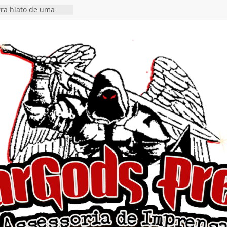
rra hiato de uma
 lançamento do EP
Ends, I Begin”
nça o single “Keep
l Alive!” e detalha
o novo álbum
en detalha a
“Fly Rig” definitivo
estival Hell’s Heroes
vídeo de guitar & bass
e “Eclipse”, segundo
um “Dreaming”
tiona a
e a artificialidade
ngle e videoclipe de
s”