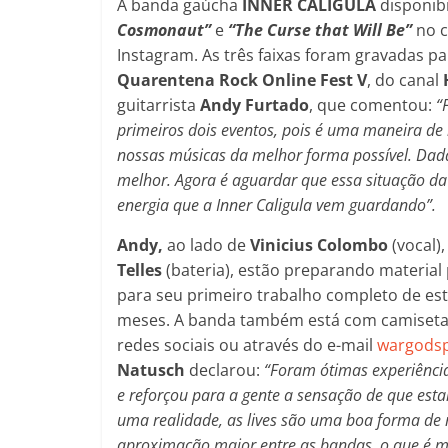
A banda gaúcha
INNER CALIGULA
disponib
Cosmonaut”
e
“The Curse that Will Be”
no c
Instagram. As três faixas foram gravadas par
Quarentena Rock Online Fest V
, do canal
guitarrista
Andy Furtado
, que comentou:
“
primeiros dois eventos, pois é uma maneira de
nossas músicas da melhor forma possível. Dadas
melhor. Agora é aguardar que essa situação da
energia que a Inner Caligula vem guardando”.
Andy,
ao lado de
Vinicius Colombo
(vocal)
Telles
(bateria), estão preparando material
para seu primeiro trabalho completo de es
meses. A banda também está com camisetas 
redes sociais ou através do e-mail
wargods
Natusch
declarou:
“Foram ótimas experiência
e reforçou para a gente a sensação de que est
uma realidade, as lives são uma boa forma d
aproximação maior entre as bandas, o que é mu