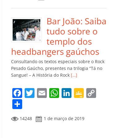
e
er
l
s
e
gl
y
m
b
A
dI
e
Li
p
o
p
n
Cl
n
ar
Bar João: Saiba
o
p
a
k
til
tudo sobre o
k
ss
h
templo dos
ro
ar
headbangers gaúchos
o
Consultando os textos especiais sobre o Rock
m
Pesado Gaúcho, presentes na trilogia “Tá no
Sangue! – A História do Rock
[…]
F
T
E
W
Li
G
C
a
w
m
h
n
o
o
C
c
itt
ai
at
k
o
p
o
14248
1 de março de 2019
e
er
l
s
e
gl
y
m
b
A
dI
e
Li
p