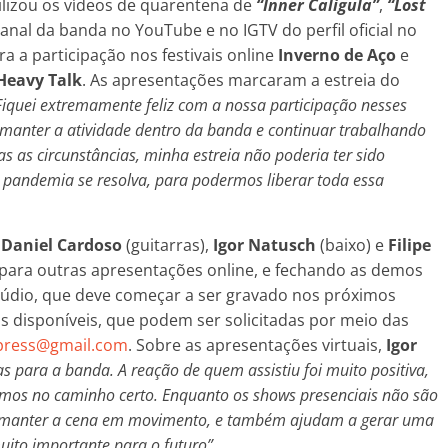
ilizou os vídeos de quarentena de
“Inner Caligula”
,
“Lost
anal da banda no YouTube e no IGTV do perfil oficial no
a a participação nos festivais online
Inverno de Aço
e
Heavy Talk
. As apresentações marcaram a estreia do
Fiquei extremamente feliz com a nossa participação nesses
 manter a atividade dentro da banda e continuar trabalhando
 as circunstâncias, minha estreia não poderia ter sido
 pandemia se resolva, para podermos liberar toda essa
,
Daniel Cardoso
(guitarras),
Igor Natusch
(baixo) e
Filipe
 para outras apresentações online, e fechando as demos
túdio, que deve começar a ser gravado nos próximos
disponíveis, que podem ser solicitadas por meio das
press@gmail.com
. Sobre as apresentações virtuais,
Igor
s para a banda. A reação de quem assistiu foi muito positiva,
amos no caminho certo. Enquanto os shows presenciais não são
e manter a cena em movimento, e também ajudam a gerar uma
ito importante para o futuro”.