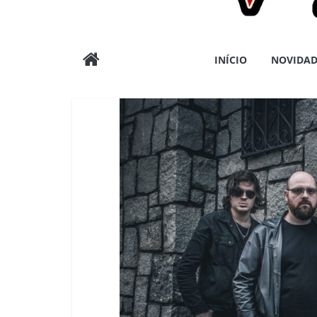
Wargods
INÍCIO
NOVIDAD
Press
Assessoria
e
Conteúdos