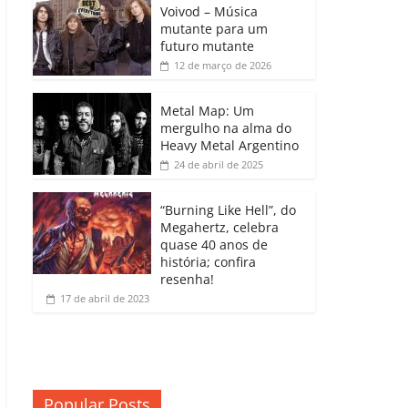
b
A
dI
e
Li
Voivod – Música
p
mutante para um
o
p
n
Cl
n
ar
futuro mutante
12 de março de 2026
o
p
a
k
til
k
ss
h
Metal Map: Um
ro
mergulho na alma do
ar
Heavy Metal Argentino
o
24 de abril de 2025
m
“Burning Like Hell”, do
Megahertz, celebra
quase 40 anos de
história; confira
resenha!
17 de abril de 2023
Popular Posts