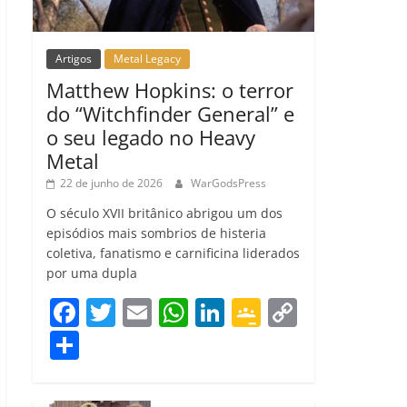
Artigos
Metal Legacy
Matthew Hopkins: o terror
do “Witchfinder General” e
o seu legado no Heavy
Metal
22 de junho de 2026
WarGodsPress
O século XVII britânico abrigou um dos
episódios mais sombrios de histeria
coletiva, fanatismo e carnificina liderados
por uma dupla
F
T
E
W
Li
G
C
a
w
m
h
n
o
o
C
c
itt
ai
at
k
o
p
o
e
er
l
s
e
gl
y
m