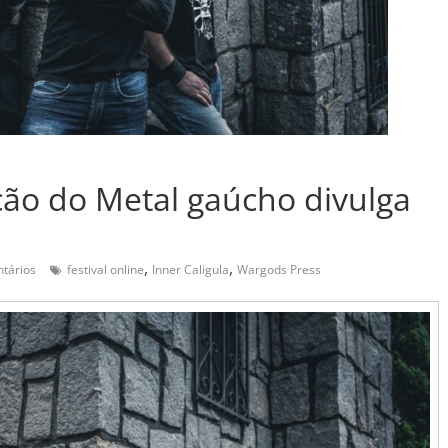
ação do Metal gaúcho divulga
,
,
tários
festival online
Inner Caligula
Wargods Press