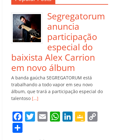
Segregatorum
anuncia
participação
especial do
baixista Alex Carrion
em novo álbum
A banda gaúcha SEGREGATORUM está
trabalhando a todo vapor em seu novo
álbum, que trará a participação especial do
talentoso
[…]
F
T
E
W
Li
G
C
a
w
m
h
n
o
o
C
c
itt
ai
at
k
o
p
o