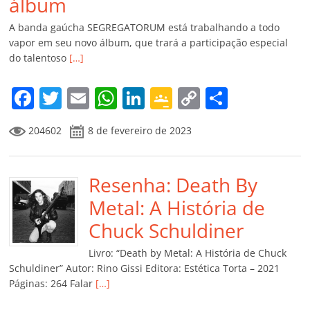
álbum
A banda gaúcha SEGREGATORUM está trabalhando a todo
vapor em seu novo álbum, que trará a participação especial
do talentoso
[…]
F
T
E
W
Li
G
C
C
a
w
m
h
n
o
o
o
204602
8 de fevereiro de 2023
c
itt
ai
at
k
o
p
m
e
er
l
s
e
gl
y
p
b
Resenha: Death By
A
dI
e
Li
ar
o
p
n
Cl
n
til
Metal: A História de
o
p
a
k
h
Chuck Schuldiner
k
ss
ar
Livro: “Death by Metal: A História de Chuck
ro
Schuldiner” Autor: Rino Gissi Editora: Estética Torta – 2021
Páginas: 264 Falar
[…]
o