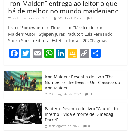
Iron Maiden” entrega ao leitor o que
há de melhor no mundo maideniano
2 de fevereiro de 2023
WarGodsPress
0
Livro: “Somewhere In Time – Um Clássico do Iron
Maiden”Autor: Stjepan JurasTradutor: Luiz Fernando
Souza SpósitoEditora: Estética Torta – 2020Páginas:
F
T
E
W
Li
G
C
C
a
w
m
h
n
o
o
o
c
itt
ai
at
k
o
p
m
Iron Maiden: Resenha do livro “The
e
er
l
s
e
gl
y
p
Number of the Beast – Um Clássico do
b
A
dI
e
Li
ar
Iron Maiden”
0
23 de agosto de 2022
o
p
n
Cl
n
til
o
p
a
k
h
Pantera: Resenha do livro “Caubói do
Inferno – Vida e morte de Dimebag
k
ss
ar
Darrel”
ro
0
8 de agosto de 2022