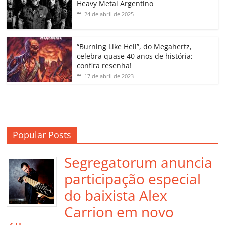
Heavy Metal Argentino
k
ss
ar
24 de abril de 2025
ro
o
“Burning Like Hell”, do Megahertz,
m
celebra quase 40 anos de história;
confira resenha!
17 de abril de 2023
Popular Posts
Segregatorum anuncia
participação especial
do baixista Alex
Carrion em novo