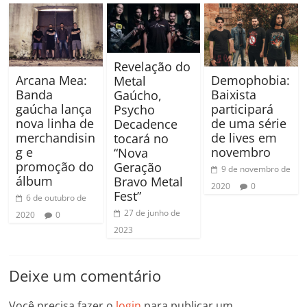
Revelação do
Arcana Mea:
Demophobia:
Metal
Banda
Baixista
Gaúcho,
gaúcha lança
participará
Psycho
nova linha de
de uma série
Decadence
merchandisin
de lives em
tocará no
g e
novembro
“Nova
promoção do
Geração
9 de novembro de
álbum
Bravo Metal
2020
0
Fest”
6 de outubro de
27 de junho de
2020
0
2023
Deixe um comentário
Você precisa fazer o
login
para publicar um