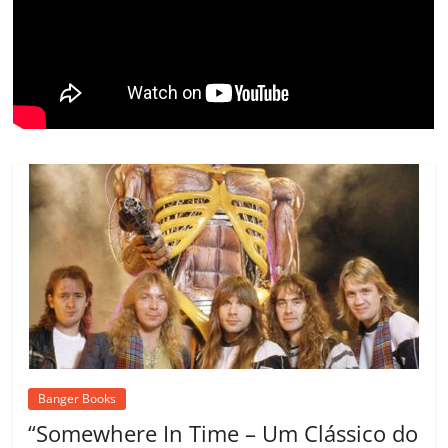
ro
o
m
Banger Books
“Somewhere In Time – Um Clássico do