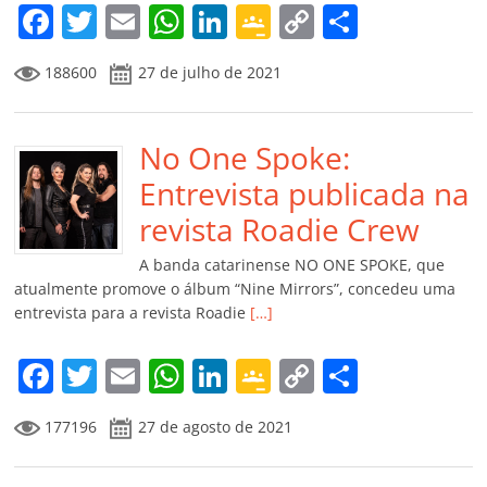
m
F
T
E
W
Li
G
C
C
a
w
m
h
n
o
o
o
188600
27 de julho de 2021
c
itt
ai
at
k
o
p
m
e
er
l
s
e
gl
y
p
b
No One Spoke:
A
dI
e
Li
ar
o
p
n
Cl
n
til
Entrevista publicada na
o
p
a
k
h
revista Roadie Crew
k
ss
ar
A banda catarinense NO ONE SPOKE, que
ro
atualmente promove o álbum “Nine Mirrors”, concedeu uma
entrevista para a revista Roadie
[…]
o
m
F
T
E
W
Li
G
C
C
a
w
m
h
n
o
o
o
177196
27 de agosto de 2021
c
itt
ai
at
k
o
p
m
e
er
l
s
e
gl
y
p