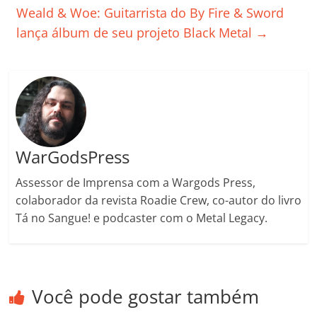
Weald & Woe: Guitarrista do By Fire & Sword
o
p
a
k
h
lança álbum de seu projeto Black Metal
→
k
ss
ar
ro
o
m
WarGodsPress
Assessor de Imprensa com a Wargods Press,
colaborador da revista Roadie Crew, co-autor do livro
Tá no Sangue! e podcaster com o Metal Legacy.
Você pode gostar também