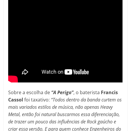
Sobre a escolha de
“A Perigo”
, o baterista
Francis
Cassol
foi taxativo:
“Todos dentro da banda curtem os
mais variados estilos de música, não apenas Heavy
Metal, então foi natural buscarmos essa diferenciação,
de trazer um pouco das influências de Rock gaúcho e
criar essa versão. E para quem conhece Engenheiros do