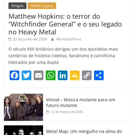
Artigos
Metal Legacy
Matthew Hopkins: o terror do
“Witchfinder General” e o seu legado
no Heavy Metal
22 de junho de 2026
WarGodsPress
O século XVII britânico abrigou um dos episódios mais
sombrios de histeria coletiva, fanatismo e carnificina
liderados por uma dupla
F
T
E
W
Li
G
C
C
a
w
m
h
n
o
o
o
c
itt
ai
at
k
o
p
m
Voivod – Música mutante para um
e
er
l
s
e
gl
y
p
futuro mutante
b
A
dI
e
Li
ar
12 de março de 2026
o
p
n
Cl
n
til
o
p
a
k
h
Metal Map: Um mergulho na alma do