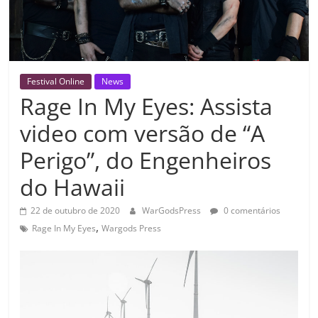
Festival Online
News
Rage In My Eyes: Assista
video com versão de “A
Perigo”, do Engenheiros
do Hawaii
22 de outubro de 2020
WarGodsPress
0 comentários
,
Rage In My Eyes
Wargods Press