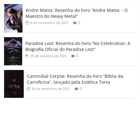
o
Andre Matos: Resenha do livro “Andre Matos – O
m
Maestro do Heavy Metal”
0
6 de novembro de 2021
Paradise Lost: Resenha do livro “No Celebration: A
Biografia Oficial do Paradise Lost”
0
29 de outubro de 2021
Cannnibal Corpse: Resenha do livro “Bíblia da
Carnificina”, lançado pela Estética Torta
0
26 de setembro de 2021