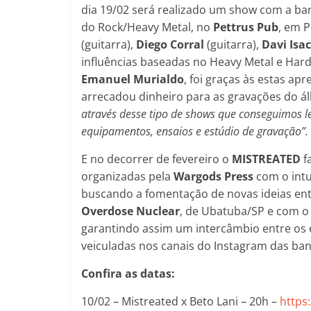
dia 19/02 será realizado um show com a ba
do Rock/Heavy Metal, no
Pettrus Pub
, em P
(guitarra),
Diego Corral
(guitarra),
Davi Isac
influências baseadas no Heavy Metal e Ha
Emanuel Murialdo
, foi graças às estas a
arrecadou dinheiro para as gravações do 
através desse tipo de shows que conseguimos l
equipamentos, ensaios e estúdio de gravação”.
E no decorrer de fevereiro o
MISTREATED
f
organizadas pela
Wargods Press
com o intu
buscando a fomentação de novas ideias entr
Overdose Nuclear
, de Ubatuba/SP e com o 
garantindo assim um intercâmbio entre os es
veiculadas nos canais do Instagram das ba
Confira as datas:
10/02 – Mistreated x Beto Lani – 20h –
https