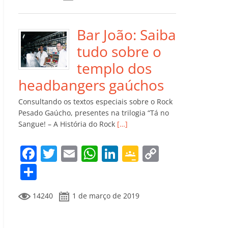
e
er
l
s
e
gl
y
m
b
A
dI
e
Li
p
o
p
n
Cl
n
ar
Bar João: Saiba
o
p
a
k
til
tudo sobre o
k
ss
h
templo dos
ro
ar
headbangers gaúchos
o
Consultando os textos especiais sobre o Rock
m
Pesado Gaúcho, presentes na trilogia “Tá no
Sangue! – A História do Rock
[…]
F
T
E
W
Li
G
C
a
w
m
h
n
o
o
C
c
itt
ai
at
k
o
p
o
14240
1 de março de 2019
e
er
l
s
e
gl
y
m
b
A
dI
e
Li
p