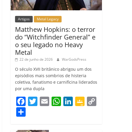
Artigos
Metal Legacy
Matthew Hopkins: o terror
do “Witchfinder General” e
o seu legado no Heavy
Metal
22 de junho de 2026
WarGodsPress
O século XVII britânico abrigou um dos
episódios mais sombrios de histeria
coletiva, fanatismo e carnificina liderados
por uma dupla
F
T
E
W
Li
G
C
a
w
m
h
n
o
o
C
c
itt
ai
at
k
o
p
o
e
er
l
s
e
gl
y
m