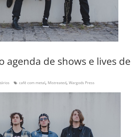
o agenda de shows e lives de
,
,
ários
café com metal
Mistreated
Wargods Press