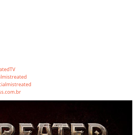
eatedTV
almistreated
cialmistreated
s.com.br