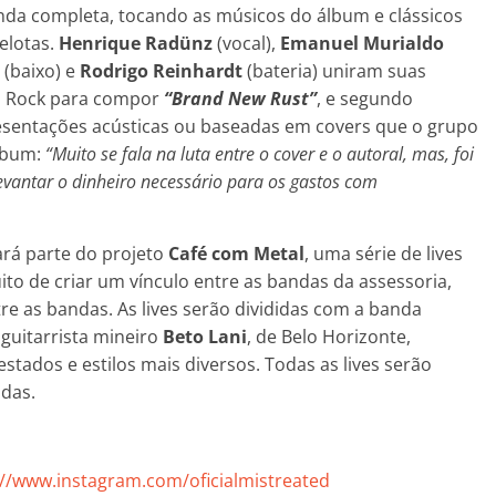
nda completa, tocando as músicos do álbum e clássicos
elotas.
Henrique Radünz
(vocal),
Emanuel Murialdo
(baixo) e
Rodrigo Reinhardt
(bateria) uniram suas
rd Rock para compor
“Brand New Rust”
, e segundo
presentações acústicas ou baseadas em covers que o grupo
álbum:
“Muito se fala na luta entre o cover e o autoral, mas, foi
evantar o dinheiro necessário para os gastos com
ará parte do projeto
Café com Metal
, uma série de lives
ito de criar um vínculo entre as bandas da assessoria,
e as bandas. As lives serão divididas com a banda
guitarrista mineiro
Beto Lani
, de Belo Horizonte,
tados e estilos mais diversos. Todas as lives serão
ndas.
://www.instagram.com/oficialmistreated