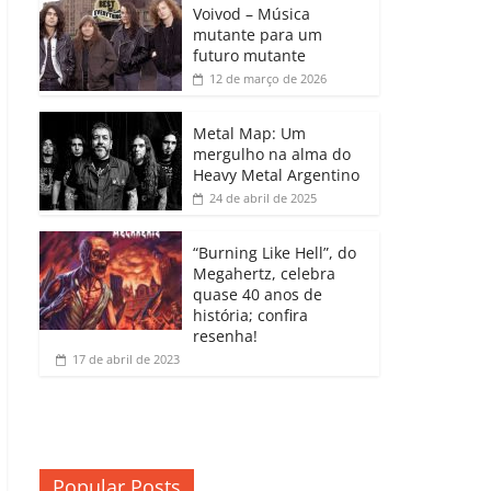
b
A
dI
e
Li
Voivod – Música
p
mutante para um
o
p
n
Cl
n
ar
futuro mutante
12 de março de 2026
o
p
a
k
til
k
ss
h
Metal Map: Um
ro
mergulho na alma do
ar
Heavy Metal Argentino
o
24 de abril de 2025
m
“Burning Like Hell”, do
Megahertz, celebra
quase 40 anos de
história; confira
resenha!
17 de abril de 2023
Popular Posts