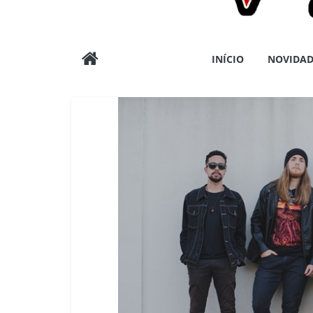
Wargods
INÍCIO
NOVIDAD
Press
Assessoria
e
Conteúdos