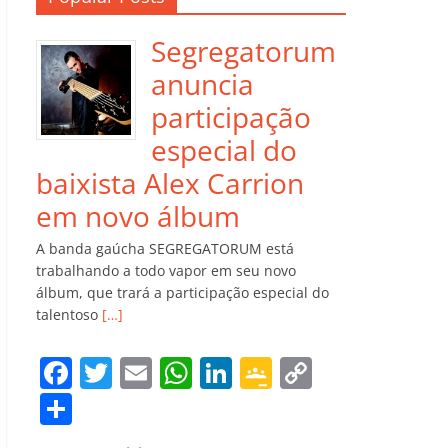
Segregatorum
anuncia
participação
especial do
baixista Alex Carrion
em novo álbum
A banda gaúcha SEGREGATORUM está
trabalhando a todo vapor em seu novo
álbum, que trará a participação especial do
talentoso
[…]
F
T
E
W
Li
G
C
a
w
m
h
n
o
o
C
c
itt
ai
at
k
o
p
o