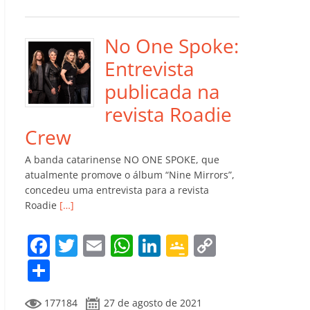
e
er
l
s
e
gl
y
m
b
A
dI
e
Li
p
o
p
n
Cl
n
ar
No One Spoke:
o
p
a
k
til
Entrevista
k
ss
h
publicada na
ro
ar
revista Roadie
o
Crew
m
A banda catarinense NO ONE SPOKE, que
atualmente promove o álbum “Nine Mirrors”,
concedeu uma entrevista para a revista
Roadie
[…]
F
T
E
W
Li
G
C
a
w
m
h
n
o
o
C
c
itt
ai
at
k
o
p
o
177184
27 de agosto de 2021