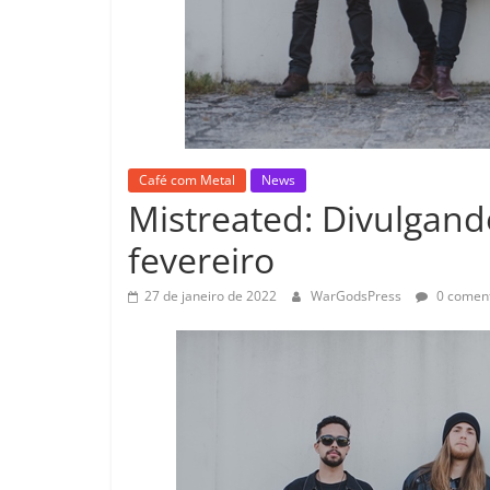
Café com Metal
News
Mistreated: Divulgand
fevereiro
27 de janeiro de 2022
WarGodsPress
0 coment