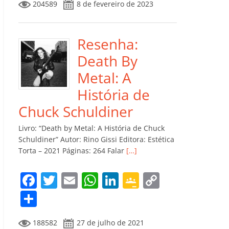
204589
8 de fevereiro de 2023
e
er
l
s
e
gl
y
m
b
A
dI
e
Li
p
o
p
n
Cl
n
ar
Resenha:
o
p
a
k
til
Death By
k
ss
h
Metal: A
ro
ar
História de
o
Chuck Schuldiner
m
Livro: “Death by Metal: A História de Chuck
Schuldiner” Autor: Rino Gissi Editora: Estética
Torta – 2021 Páginas: 264 Falar
[…]
F
T
E
W
Li
G
C
a
w
m
h
n
o
o
C
c
itt
ai
at
k
o
p
o
188582
27 de julho de 2021