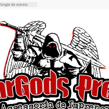
Single de estreia
” chega ao Spotify e
ia EP para o próximo
 vídeo de guitar & bass
de “Eclipse”, segundo
bum “Dreaming”
estiona a
o e a artificialidade
ingle e videoclipe de
ams”
nda gaúcha de Heavy
o debut “Hellforge”
 Single “Dead Flies
stá nas plataformas em
orge A. Romero