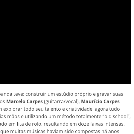
anda teve: construir um estúdio próprio e gravar suas
ãos
Marcelo Carpes
(guitarra/vocal),
Maurício Carpes
 explorar todo seu talento e criatividade, agora tudo
ias mãos e utilizando um método totalmente “old school”,
do em fita de rolo, resultando em doze faixas intensas,
a que muitas músicas haviam sido compostas há anos