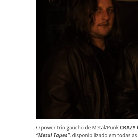
O power trio gaúcho de Metal/Punk
CRAZY
“Metal Tapes”
, disponibilizado em todas a