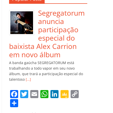
Segregatorum
anuncia
participação
especial do
baixista Alex Carrion
em novo álbum
A banda gaúcha SEGREGATORUM está
trabalhando a todo vapor em seu novo
álbum, que trará a participação especial do
talentoso
[…]
F
T
E
W
Li
G
C
a
w
m
h
n
o
o
C
c
itt
ai
at
k
o
p
o