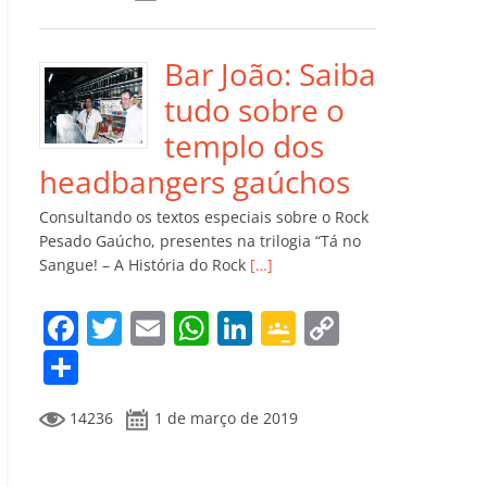
e
er
l
s
e
gl
y
m
b
A
dI
e
Li
p
o
p
n
Cl
n
ar
Bar João: Saiba
o
p
a
k
til
tudo sobre o
k
ss
h
templo dos
ro
ar
headbangers gaúchos
o
Consultando os textos especiais sobre o Rock
m
Pesado Gaúcho, presentes na trilogia “Tá no
Sangue! – A História do Rock
[…]
F
T
E
W
Li
G
C
a
w
m
h
n
o
o
C
c
itt
ai
at
k
o
p
o
14236
1 de março de 2019
e
er
l
s
e
gl
y
m
b
A
dI
e
Li
p