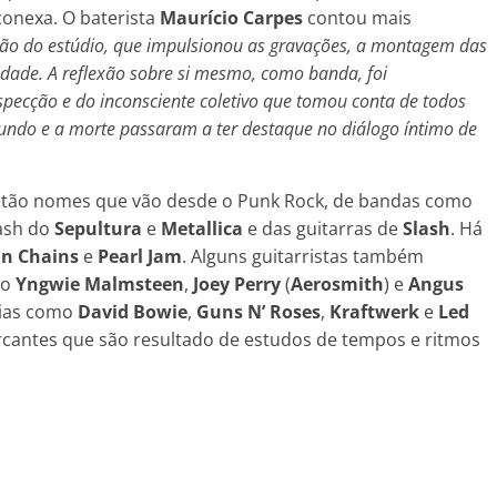
onexa. O baterista
Maurício Carpes
contou mais
ão do estúdio, que impulsionou as gravações, a montagem das
idade. A reflexão sobre si mesmo, como banda, foi
ospecção e do inconsciente coletivo que tomou conta de todos
undo e a morte passaram a ter destaque no diálogo íntimo de
 estão nomes que vão desde o Punk Rock, de bandas como
rash do
Sepultura
e
Metallica
e das guitarras de
Slash
. Há
 In Chains
e
Pearl
Jam
. Alguns guitarristas também
mo
Yngwie
Malmsteen
,
Joey
Perry
(
Aerosmith
) e
Angus
cias como
David
Bowie
,
Guns N’ Roses
,
Kraftwerk
e
Led
rcantes que são resultado de estudos de tempos e ritmos