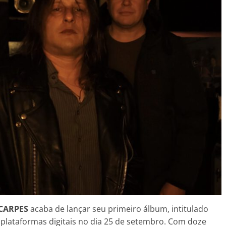
 CARPES
acaba de lançar seu primeiro álbum, intitulado
s plataformas digitais no dia 25 de setembro. Com doze