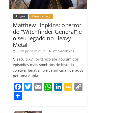
Artigos
Metal Legacy
Matthew Hopkins: o terror
do “Witchfinder General” e
o seu legado no Heavy
Metal
22 de junho de 2026
WarGodsPress
O século XVII britânico abrigou um dos
episódios mais sombrios de histeria
coletiva, fanatismo e carnificina liderados
por uma dupla
F
T
E
W
Li
G
C
a
w
m
h
n
o
o
C
c
itt
ai
at
k
o
p
o
e
er
l
s
e
gl
y
m