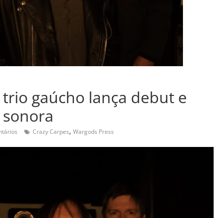
trio gaúcho lança debut e
 sonora
,
tários
Crazy Carpes
Wargods Press