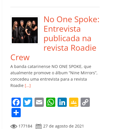
e
er
l
s
e
gl
y
m
b
A
dI
e
Li
p
o
p
n
Cl
n
ar
No One Spoke:
o
p
a
k
til
Entrevista
k
ss
h
publicada na
ro
ar
revista Roadie
o
Crew
m
A banda catarinense NO ONE SPOKE, que
atualmente promove o álbum “Nine Mirrors”,
concedeu uma entrevista para a revista
Roadie
[…]
F
T
E
W
Li
G
C
a
w
m
h
n
o
o
C
c
itt
ai
at
k
o
p
o
177184
27 de agosto de 2021