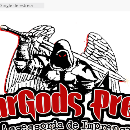
Single de estreia
” chega ao Spotify e
ia EP para o próximo
 vídeo de guitar & bass
de “Eclipse”, segundo
bum “Dreaming”
estiona a
o e a artificialidade
ingle e videoclipe de
ams”
nda gaúcha de Heavy
o debut “Hellforge”
 Single “Dead Flies
stá nas plataformas em
orge A. Romero