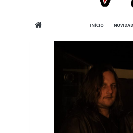
Wargods
INÍCIO
NOVIDAD
Press
Assessoria
e
Conteúdos