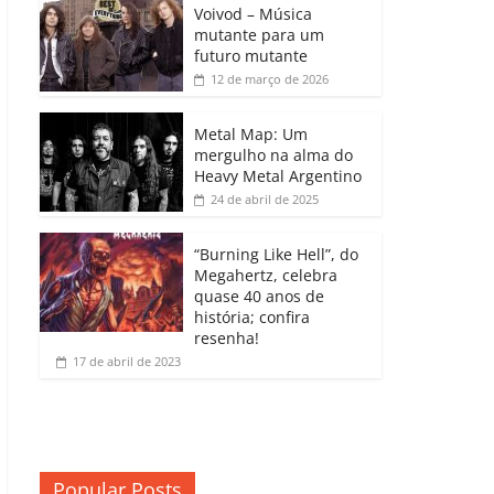
b
A
dI
e
Li
Voivod – Música
p
mutante para um
o
p
n
Cl
n
ar
futuro mutante
12 de março de 2026
o
p
a
k
til
k
ss
h
Metal Map: Um
ro
mergulho na alma do
ar
Heavy Metal Argentino
o
24 de abril de 2025
m
“Burning Like Hell”, do
Megahertz, celebra
quase 40 anos de
história; confira
resenha!
17 de abril de 2023
Popular Posts