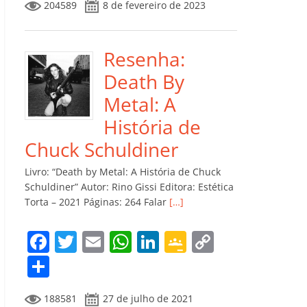
204589
8 de fevereiro de 2023
e
er
l
s
e
gl
y
m
b
A
dI
e
Li
p
o
p
n
Cl
n
ar
Resenha:
o
p
a
k
til
Death By
k
ss
h
Metal: A
ro
ar
História de
o
Chuck Schuldiner
m
Livro: “Death by Metal: A História de Chuck
Schuldiner” Autor: Rino Gissi Editora: Estética
Torta – 2021 Páginas: 264 Falar
[…]
F
T
E
W
Li
G
C
a
w
m
h
n
o
o
C
c
itt
ai
at
k
o
p
o
188581
27 de julho de 2021