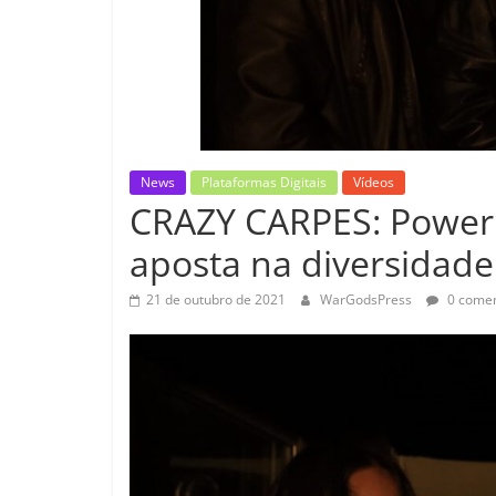
News
Plataformas Digitais
Vídeos
CRAZY CARPES: Power 
aposta na diversidade
21 de outubro de 2021
WarGodsPress
0 comen