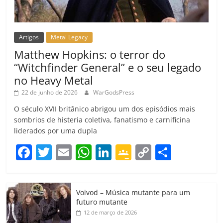
Artigos
Metal Legacy
Matthew Hopkins: o terror do
“Witchfinder General” e o seu legado
no Heavy Metal
22 de junho de 2026
WarGodsPress
O século XVII britânico abrigou um dos episódios mais
sombrios de histeria coletiva, fanatismo e carnificina
liderados por uma dupla
F
T
E
W
Li
G
C
C
a
w
m
h
n
o
o
o
c
itt
ai
at
k
o
p
m
Voivod – Música mutante para um
e
er
l
s
e
gl
y
p
futuro mutante
b
A
dI
e
Li
ar
12 de março de 2026