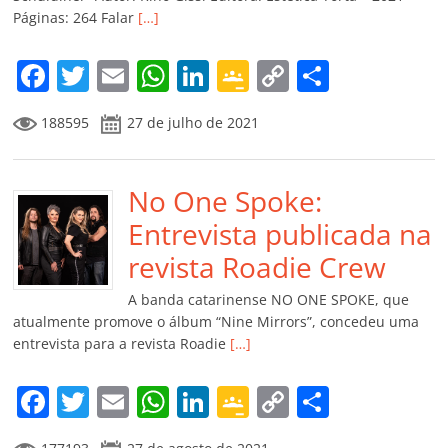
ro
Páginas: 264 Falar
[…]
o
m
F
T
E
W
Li
G
C
C
a
w
m
h
n
o
o
o
188595
27 de julho de 2021
c
itt
ai
at
k
o
p
m
e
er
l
s
e
gl
y
p
b
No One Spoke:
A
dI
e
Li
ar
o
p
n
Cl
n
til
Entrevista publicada na
o
p
a
k
h
revista Roadie Crew
k
ss
ar
A banda catarinense NO ONE SPOKE, que
ro
atualmente promove o álbum “Nine Mirrors”, concedeu uma
entrevista para a revista Roadie
[…]
o
m
F
T
E
W
Li
G
C
C
a
w
m
h
n
o
o
o