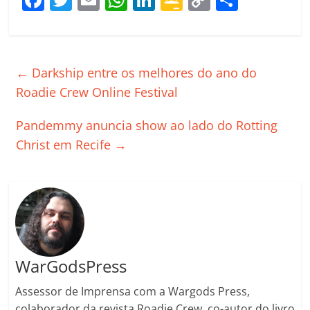
a
w
m
h
n
o
o
o
c
itt
ai
at
k
o
p
m
e
er
l
s
e
gl
y
p
←
Darkship entre os melhores do ano do
b
A
dI
e
Li
ar
Roadie Crew Online Festival
o
p
n
Cl
n
til
Pandemmy anuncia show ao lado do Rotting
o
p
a
k
h
Christ em Recife
→
k
ss
ar
ro
o
m
WarGodsPress
Assessor de Imprensa com a Wargods Press,
colaborador da revista Roadie Crew, co-autor do livro