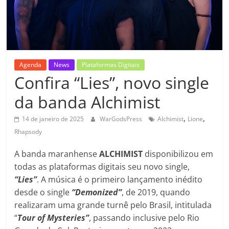
Agenda
News
Plataformas Digitais
Confira “Lies”, novo single
da banda Alchimist
,
,
14 de janeiro de 2025
WarGodsPress
Alchimist
Lione
Rhapsody
A banda maranhense
ALCHIMIST
disponibilizou em
todas as plataformas digitais seu novo single,
“Lies”
. A música é o primeiro lançamento inédito
desde o single
“Demonized”
, de 2019, quando
realizaram uma grande turnê pelo Brasil, intitulada
“
Tour of Mysteries”
, passando inclusive pelo Rio