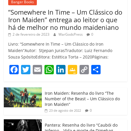
Banger Books
“Somewhere In Time – Um Clássico do
Iron Maiden” entrega ao leitor o que
há de melhor no mundo maideniano
2 de fevereiro de 2023
WarGodsPress
0
Livro: “Somewhere In Time – Um Clássico do Iron
Maiden”Autor: Stjepan JurasTradutor: Luiz Fernando
Souza SpósitoEditora: Estética Torta – 2020Páginas:
F
T
E
W
Li
G
C
C
a
w
m
h
n
o
o
o
c
itt
ai
at
k
o
p
m
Iron Maiden: Resenha do livro “The
e
er
l
s
e
gl
y
p
Number of the Beast – Um Clássico do
b
A
dI
e
Li
ar
Iron Maiden”
0
23 de agosto de 2022
o
p
n
Cl
n
til
o
p
a
k
h
Pantera: Resenha do livro “Caubói do
Inferno – Vida e morte de Dimebag