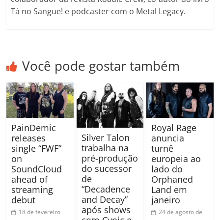
Tá no Sangue! e podcaster com o Metal Legacy.
Você pode gostar também
PainDemic
Royal Rage
Silver Talon
releases
anuncia
trabalha na
single “FWF”
turnê
pré-produção
on
europeia ao
do sucessor
SoundCloud
lado do
de
ahead of
Orphaned
“Decadence
streaming
Land em
and Decay”
debut
janeiro
após shows
18 de fevereiro
24 de agosto de
com Cynic e