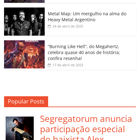
o
p
n
Cl
n
til
o
p
a
k
h
Metal Map: Um mergulho na alma do
Heavy Metal Argentino
k
ss
ar
24 de abril de 2025
ro
o
“Burning Like Hell”, do Megahertz,
m
celebra quase 40 anos de história;
confira resenha!
17 de abril de 2023
Popular Posts
Segregatorum anuncia
participação especial
do baixista Alex