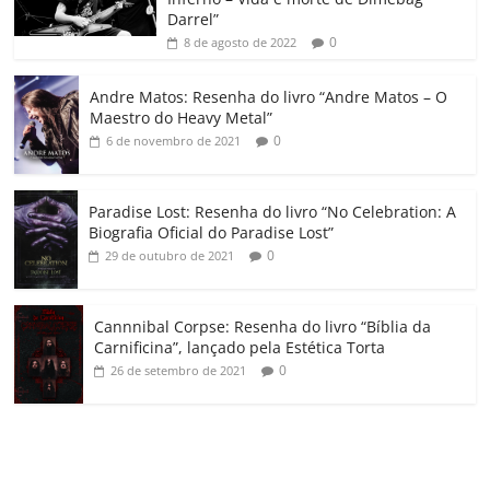
k
ss
ar
Darrel”
ro
0
8 de agosto de 2022
o
Andre Matos: Resenha do livro “Andre Matos – O
m
Maestro do Heavy Metal”
0
6 de novembro de 2021
Paradise Lost: Resenha do livro “No Celebration: A
Biografia Oficial do Paradise Lost”
0
29 de outubro de 2021
Cannnibal Corpse: Resenha do livro “Bíblia da
Carnificina”, lançado pela Estética Torta
0
26 de setembro de 2021