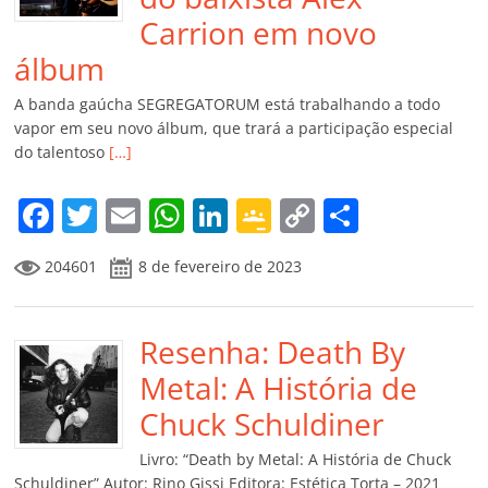
Carrion em novo
álbum
A banda gaúcha SEGREGATORUM está trabalhando a todo
vapor em seu novo álbum, que trará a participação especial
do talentoso
[…]
F
T
E
W
Li
G
C
C
a
w
m
h
n
o
o
o
204601
8 de fevereiro de 2023
c
itt
ai
at
k
o
p
m
e
er
l
s
e
gl
y
p
b
Resenha: Death By
A
dI
e
Li
ar
o
p
n
Cl
n
til
Metal: A História de
o
p
a
k
h
Chuck Schuldiner
k
ss
ar
Livro: “Death by Metal: A História de Chuck
Schuldiner” Autor: Rino Gissi Editora: Estética Torta – 2021