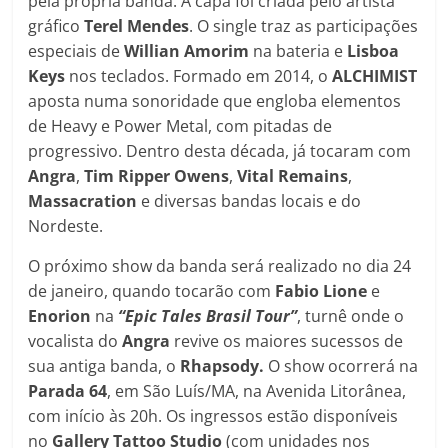
pela própria banda. A capa foi criada pelo artista
gráfico
Terel Mendes
. O single traz as participações
especiais de
Willian
Amorim
na bateria e
Lisboa
Keys
nos teclados. Formado em 2014, o
ALCHIMIST
aposta numa sonoridade que engloba elementos
de Heavy e Power Metal, com pitadas de
progressivo. Dentro desta década, já tocaram com
Angra
,
Tim Ripper Owens
,
Vital
Remains
,
Massacration
e diversas bandas locais e do
Nordeste.
O próximo show da banda será realizado no dia 24
de janeiro, quando tocarão com
Fabio Lione
e
Enorion
na
“Epic Tales Brasil Tour”
, turnê onde o
vocalista do
Angra
revive os maiores sucessos de
sua antiga banda, o
Rhapsody.
O show ocorrerá na
Parada 64
, em São Luís/MA, na Avenida Litorânea,
com início às 20h. Os ingressos estão disponíveis
no
Gallery Tattoo Studio
(com unidades nos