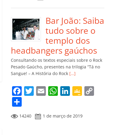
e
er
l
s
e
gl
y
m
b
A
dI
e
Li
p
o
p
n
Cl
n
ar
Bar João: Saiba
o
p
a
k
til
tudo sobre o
k
ss
h
templo dos
ro
ar
headbangers gaúchos
o
Consultando os textos especiais sobre o Rock
m
Pesado Gaúcho, presentes na trilogia “Tá no
Sangue! – A História do Rock
[…]
F
T
E
W
Li
G
C
a
w
m
h
n
o
o
C
c
itt
ai
at
k
o
p
o
14240
1 de março de 2019
e
er
l
s
e
gl
y
m
b
A
dI
e
Li
p