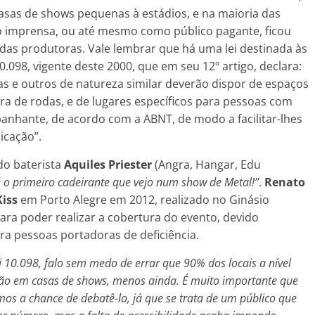
sas de shows pequenas à estádios, e na maioria das
o imprensa, ou até mesmo como público pagante, ficou
 das produtoras. Vale lembrar que há uma lei destinada às
10.098, vigente deste 2000, que em seu 12º artigo, declara:
las e outros de natureza similar deverão dispor de espaços
ra de rodas, e de lugares específicos para pessoas com
ompanhante, de acordo com a ABNT, de modo a facilitar-lhes
icação”.
do baterista
Aquiles Priester
(Angra, Hangar, Edu
é o primeiro cadeirante que vejo num show de Metal!”
.
Renato
Kiss
em Porto Alegre em 2012, realizado no Ginásio
ra poder realizar a cobertura do evento, devido
ra pessoas portadoras de deficiência.
i 10.098, falo sem medo de errar que 90% dos locais a nível
tão em casas de shows, menos ainda. É muito importante que
s a chance de debatê-lo, já que se trata de um público que