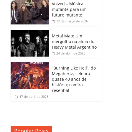
b
A
dI
e
Li
Voivod – Música
p
mutante para um
o
p
n
Cl
n
ar
futuro mutante
12 de março de 2026
o
p
a
k
til
k
ss
h
Metal Map: Um
ro
mergulho na alma do
ar
Heavy Metal Argentino
o
24 de abril de 2025
m
“Burning Like Hell”, do
Megahertz, celebra
quase 40 anos de
história; confira
resenha!
17 de abril de 2023
Popular Posts