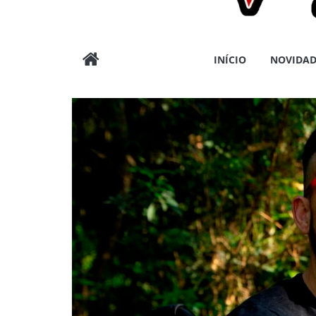
Wargods
INÍCIO
NOVIDAD
Press
Assessoria
e
Conteúdos