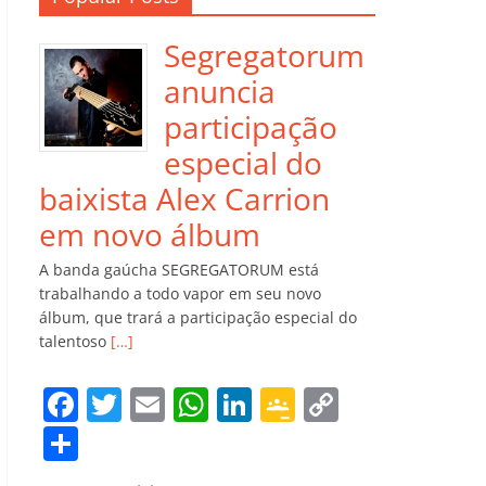
Segregatorum
anuncia
participação
especial do
baixista Alex Carrion
em novo álbum
A banda gaúcha SEGREGATORUM está
trabalhando a todo vapor em seu novo
álbum, que trará a participação especial do
talentoso
[…]
F
T
E
W
Li
G
C
a
w
m
h
n
o
o
C
c
itt
ai
at
k
o
p
o