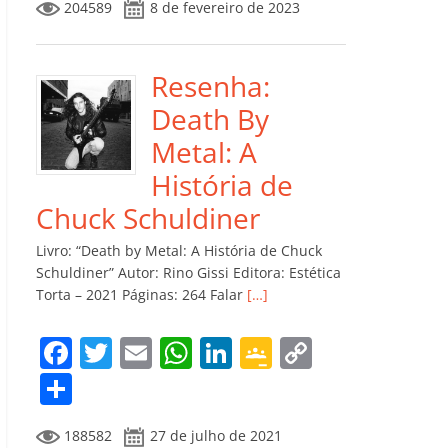
204589
8 de fevereiro de 2023
e
er
l
s
e
gl
y
m
b
A
dI
e
Li
p
o
p
n
Cl
n
ar
Resenha:
o
p
a
k
til
Death By
k
ss
h
Metal: A
ro
ar
História de
o
Chuck Schuldiner
m
Livro: “Death by Metal: A História de Chuck
Schuldiner” Autor: Rino Gissi Editora: Estética
Torta – 2021 Páginas: 264 Falar
[…]
F
T
E
W
Li
G
C
a
w
m
h
n
o
o
C
c
itt
ai
at
k
o
p
o
188582
27 de julho de 2021