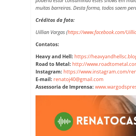
poderia estar consumindo estes shows em maio
muitas barreiras. Desta forma, todos saem per
Créditos da foto:
Uillian Vargas (
https://www.facebook.com/Uill
Contatos:
Heavy and Hell:
https://heavyandhellsc.bl
Road to Metal:
http://www.roadtometal.co
Instagram:
https://www.instagram.com/ren
E-mail:
renatoj40@gmail.com
Assessoria de Imprensa:
www.wargodspres