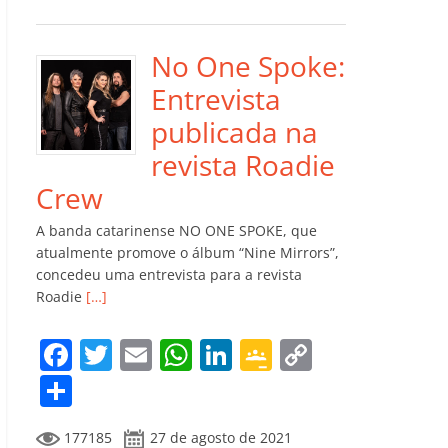
e
er
l
s
e
gl
y
m
b
A
dI
e
Li
p
o
p
n
Cl
n
ar
No One Spoke:
o
p
a
k
til
Entrevista
k
ss
h
publicada na
ro
ar
revista Roadie
o
Crew
m
A banda catarinense NO ONE SPOKE, que
atualmente promove o álbum “Nine Mirrors”,
concedeu uma entrevista para a revista
Roadie
[…]
F
T
E
W
Li
G
C
a
w
m
h
n
o
o
C
c
itt
ai
at
k
o
p
o
177185
27 de agosto de 2021