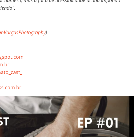
r número, mas a falta de acessibilidade acaba impondo
dendo”.
ianVargasPhotography
)
ogspot.com
m.br
ato_cast_
s.com.br