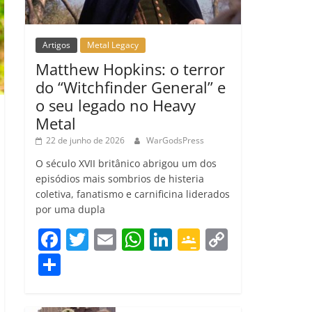
Artigos
Metal Legacy
Matthew Hopkins: o terror
do “Witchfinder General” e
o seu legado no Heavy
Metal
22 de junho de 2026
WarGodsPress
O século XVII britânico abrigou um dos
episódios mais sombrios de histeria
coletiva, fanatismo e carnificina liderados
por uma dupla
F
T
E
W
Li
G
C
a
w
m
h
n
o
o
C
c
itt
ai
at
k
o
p
o
e
er
l
s
e
gl
y
m