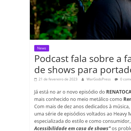
News
Podcast fala sobre a f
de shows para portado
21 de fevereiro de 2023
WarGodsPress
0 come
Já está no ar o novo episódio do
RENATOCA
mais conhecido no meio metálico como
Re
Com mais de dez anos dedicados à música, 
uma série de episódios voltados ao Heavy 
especializada do estilo e como consumidor
Acessibilidade em casa de shows”
os proble