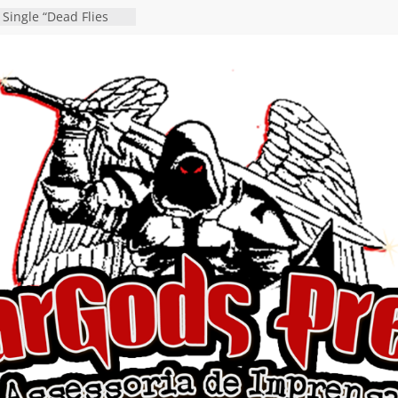
 Single “Dead Flies
stá nas plataformas em
orge A. Romero
osen detalha a
 “Fly Rig” definitivo
festival Hell’s Heroes
 vídeo de guitar & bass
de “Eclipse”, segundo
bum “Dreaming”
estiona a
o e a artificialidade
ingle e videoclipe de
ams”
nda gaúcha de Heavy
o debut “Hellforge”