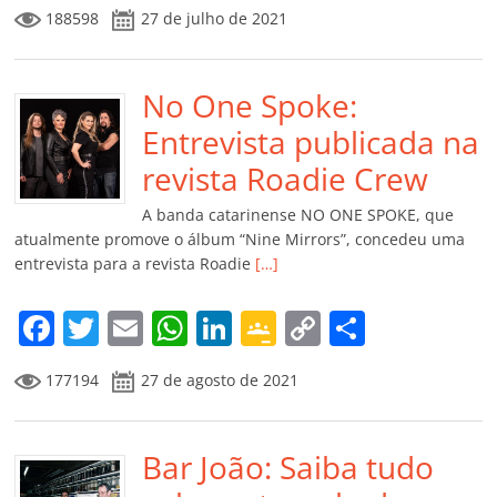
a
w
m
h
n
o
o
o
188598
27 de julho de 2021
c
itt
ai
at
k
o
p
m
e
er
l
s
e
gl
y
p
b
No One Spoke:
A
dI
e
Li
ar
o
p
n
Cl
n
til
Entrevista publicada na
o
p
a
k
h
revista Roadie Crew
k
ss
ar
A banda catarinense NO ONE SPOKE, que
ro
atualmente promove o álbum “Nine Mirrors”, concedeu uma
entrevista para a revista Roadie
[…]
o
m
F
T
E
W
Li
G
C
C
a
w
m
h
n
o
o
o
177194
27 de agosto de 2021
c
itt
ai
at
k
o
p
m
e
er
l
s
e
gl
y
p
b
Bar João: Saiba tudo
A
dI
e
Li
ar