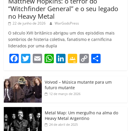
Matthew Hopkins: o terror do
“Witchfinder General” e o seu legado
no Heavy Metal
22 de junho de 2026
WarGodsPress
O século XVII britânico abrigou um dos episódios mais
sombrios de histeria coletiva, fanatismo e carnificina
liderados por uma dupla
F
T
E
W
Li
G
C
C
a
w
m
h
n
o
o
o
c
itt
ai
at
k
o
p
m
Voivod – Música mutante para um
e
er
l
s
e
gl
y
p
futuro mutante
b
A
dI
e
Li
ar
12 de março de 2026
o
p
n
Cl
n
til
o
p
a
k
h
Metal Map: Um mergulho na alma do
Heavy Metal Argentino
k
ss
ar
24 de abril de 2025