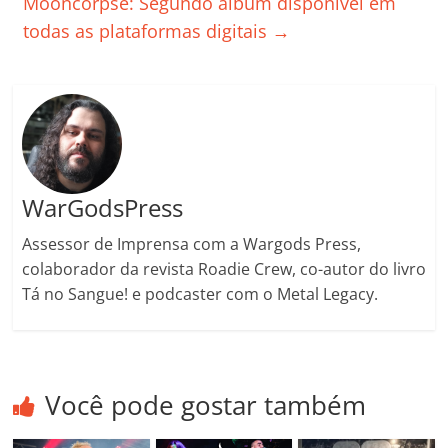
Mooncorpse: Segundo álbum disponível em
o
p
a
k
h
todas as plataformas digitais
→
k
ss
ar
ro
o
m
WarGodsPress
Assessor de Imprensa com a Wargods Press,
colaborador da revista Roadie Crew, co-autor do livro
Tá no Sangue! e podcaster com o Metal Legacy.
Você pode gostar também