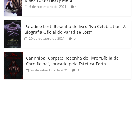
m
Maestro do Heavy Metal”
0
6 de novembro de 2021
Paradise Lost: Resenha do livro “No Celebration: A
Biografia Oficial do Paradise Lost”
0
29 de outubro de 2021
Cannnibal Corpse: Resenha do livro “Bíblia da
Carnificina”, lançado pela Estética Torta
0
26 de setembro de 2021