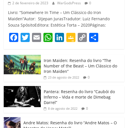
2 de fevereiro de 2023
WarGodsPress
0
Livro: “Somewhere In Time – Um Clássico do Iron
Maiden”Autor: Stjepan JurasTradutor: Luiz Fernando
Souza SpósitoEditora: Estética Torta – 2020Páginas:
F
T
E
W
Li
G
C
C
a
w
m
h
n
o
o
o
c
itt
ai
at
k
o
p
m
Iron Maiden: Resenha do livro “The
e
er
l
s
e
gl
y
p
Number of the Beast – Um Clássico do
b
A
dI
e
Li
ar
Iron Maiden”
0
23 de agosto de 2022
o
p
n
Cl
n
til
o
p
a
k
h
Pantera: Resenha do livro “Caubói do
Inferno – Vida e morte de Dimebag
k
ss
ar
Darrel”
ro
0
8 de agosto de 2022
o
Andre Matos: Resenha do livro “Andre Matos – O