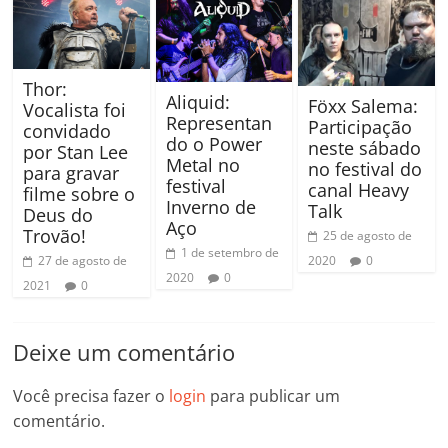
Thor:
Aliquid:
Föxx Salema:
Vocalista foi
Representan
Participação
convidado
do o Power
neste sábado
por Stan Lee
Metal no
no festival do
para gravar
festival
canal Heavy
filme sobre o
Inverno de
Talk
Deus do
Aço
Trovão!
25 de agosto de
1 de setembro de
27 de agosto de
2020
0
2020
0
2021
0
Deixe um comentário
Você precisa fazer o
login
para publicar um
comentário.