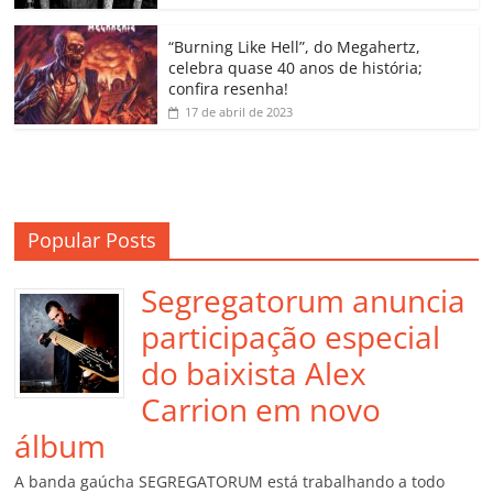
ro
o
“Burning Like Hell”, do Megahertz,
m
celebra quase 40 anos de história;
confira resenha!
17 de abril de 2023
Popular Posts
Segregatorum anuncia
participação especial
do baixista Alex
Carrion em novo
álbum
A banda gaúcha SEGREGATORUM está trabalhando a todo