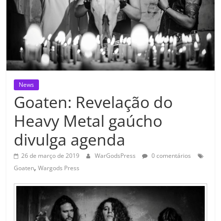
News
Goaten: Revelação do
Heavy Metal gaúcho
divulga agenda
26 de março de 2019
WarGodsPress
0 comentários
,
Goaten
Wargods Press