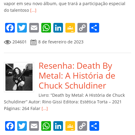
vapor em seu novo álbum, que trará a participação especial
do talentoso
[…]
F
T
E
W
Li
G
C
C
a
w
m
h
n
o
o
o
204601
8 de fevereiro de 2023
c
itt
ai
at
k
o
p
m
e
er
l
s
e
gl
y
p
b
Resenha: Death By
A
dI
e
Li
ar
o
p
n
Cl
n
til
Metal: A História de
o
p
a
k
h
Chuck Schuldiner
k
ss
ar
Livro: “Death by Metal: A História de Chuck
ro
Schuldiner” Autor: Rino Gissi Editora: Estética Torta – 2021
Páginas: 264 Falar
[…]
o
m
F
T
E
W
Li
G
C
C