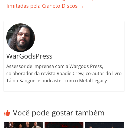
k
ss
ar
limitadas pela Cianeto Discos
→
ro
o
m
WarGodsPress
Assessor de Imprensa com a Wargods Press,
colaborador da revista Roadie Crew, co-autor do livro
Tá no Sangue! e podcaster com o Metal Legacy.
Você pode gostar também