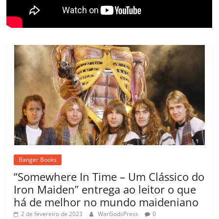
m
Banger Books
“Somewhere In Time – Um Clássico do
Iron Maiden” entrega ao leitor o que
há de melhor no mundo maideniano
2 de fevereiro de 2023
WarGodsPress
0