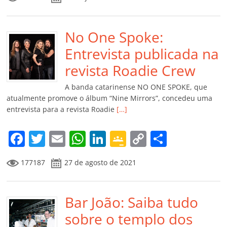
c
itt
ai
at
k
o
p
m
e
er
l
s
e
gl
y
p
b
No One Spoke:
A
dI
e
Li
ar
o
p
n
Cl
n
til
Entrevista publicada na
o
p
a
k
h
revista Roadie Crew
k
ss
ar
A banda catarinense NO ONE SPOKE, que
ro
atualmente promove o álbum “Nine Mirrors”, concedeu uma
entrevista para a revista Roadie
[…]
o
m
F
T
E
W
Li
G
C
C
a
w
m
h
n
o
o
o
177187
27 de agosto de 2021
c
itt
ai
at
k
o
p
m
e
er
l
s
e
gl
y
p
b
Bar João: Saiba tudo
A
dI
e
Li
ar
o
p
n
Cl
n
til
sobre o templo dos