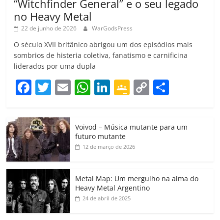
“Witchfinder General” e o seu legado
no Heavy Metal
22 de junho de 2026
WarGodsPress
O século XVII britânico abrigou um dos episódios mais
sombrios de histeria coletiva, fanatismo e carnificina
liderados por uma dupla
F
T
E
W
Li
G
C
C
a
w
m
h
n
o
o
o
c
itt
ai
at
k
o
p
m
Voivod – Música mutante para um
e
er
l
s
e
gl
y
p
futuro mutante
b
A
dI
e
Li
ar
12 de março de 2026
o
p
n
Cl
n
til
o
p
a
k
h
Metal Map: Um mergulho na alma do
Heavy Metal Argentino
k
ss
ar
24 de abril de 2025
ro