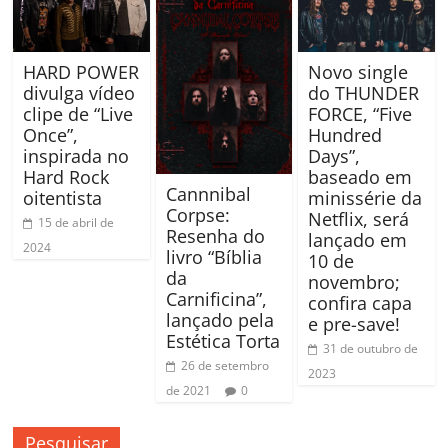
HARD POWER
Novo single
divulga vídeo
do THUNDER
clipe de “Live
FORCE, “Five
Once”,
Hundred
inspirada no
Days”,
Hard Rock
baseado em
Cannnibal
oitentista
minissérie da
Corpse:
Netflix, será
15 de abril de
Resenha do
lançado em
2024
livro “Bíblia
10 de
da
novembro;
Carnificina”,
confira capa
lançado pela
e pre-save!
Estética Torta
31 de outubro de
26 de setembro
2023
de 2021
0
Pesquisar