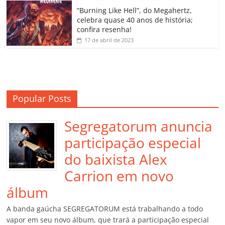
o
“Burning Like Hell”, do Megahertz,
m
celebra quase 40 anos de história;
confira resenha!
17 de abril de 2023
Popular Posts
Segregatorum anuncia
participação especial
do baixista Alex
Carrion em novo
álbum
A banda gaúcha SEGREGATORUM está trabalhando a todo
vapor em seu novo álbum, que trará a participação especial