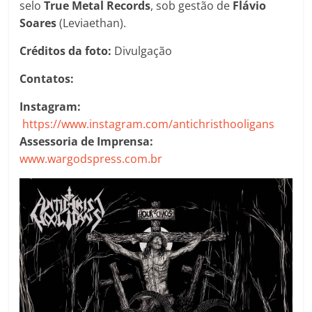
selo
True Metal Records
, sob gestão de
Flávio
Soares
(Leviaethan).
Créditos da foto:
Divulgação
Contatos:
Instagram:
https://www.instagram.com/antichristhooligans
Assessoria de Imprensa:
www.wargodspress.com.br