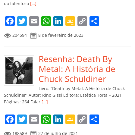
do talentoso
[…]
F
T
E
W
Li
G
C
C
a
w
m
h
n
o
o
o
204594
8 de fevereiro de 2023
c
itt
ai
at
k
o
p
m
e
er
l
s
e
gl
y
p
b
Resenha: Death By
A
dI
e
Li
ar
o
p
n
Cl
n
til
Metal: A História de
o
p
a
k
h
Chuck Schuldiner
k
ss
ar
Livro: “Death by Metal: A História de Chuck
ro
Schuldiner” Autor: Rino Gissi Editora: Estética Torta – 2021
Páginas: 264 Falar
[…]
o
m
F
T
E
W
Li
G
C
C
a
w
m
h
n
o
o
o
188589
27 de julho de 2021